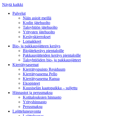
Näytä kaikki
Palvelut
Näin asioit meillä
Kodin jätehuolto
Taloyhtiön jätehuolto
Yritysten jätehuolto
Keräyskierrokset
Lomakkeet
Bio- ja pakkausjätteen keräys
Biojätekeräys pientaloille
Pakkausjätteiden keräys pientaloille
Taloyhtiöiden bio- ja pakkausjätteet
Kierrätysasemat
Kierrätyspuisto Residuum
Kierrätysasema Pello
Kierrätysasema Ranua
Ekopisteet
Kuusiselän kaatopaikka – suljettu
Hinnastot ja perusmaksu
Kotitalouksien hinnasto
Yrityshinnasto
Perusmaksu
Lajitteluneuvonta
Lajitteluopas