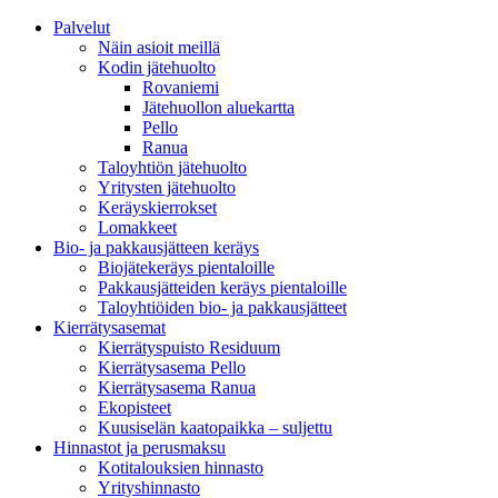
Palvelut
Näin asioit meillä
Kodin jätehuolto
Rovaniemi
Jätehuollon aluekartta
Pello
Ranua
Taloyhtiön jätehuolto
Yritysten jätehuolto
Keräyskierrokset
Lomakkeet
Bio- ja pakkausjätteen keräys
Biojätekeräys pientaloille
Pakkausjätteiden keräys pientaloille
Taloyhtiöiden bio- ja pakkausjätteet
Kierrätysasemat
Kierrätyspuisto Residuum
Kierrätysasema Pello
Kierrätysasema Ranua
Ekopisteet
Kuusiselän kaatopaikka – suljettu
Hinnastot ja perusmaksu
Kotitalouksien hinnasto
Yrityshinnasto