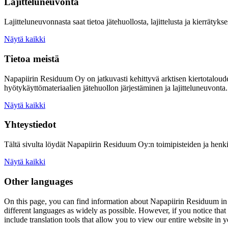
Lajitteluneuvonta
Lajitteluneuvonnasta saat tietoa jätehuollosta, lajittelusta ja kierrätykse
Näytä kaikki
Tietoa meistä
Napapiirin Residuum Oy on jatkuvasti kehittyvä arktisen kiertotaloud
hyötykäyttömateriaalien jätehuollon järjestäminen ja lajitteluneuvonta.
Näytä kaikki
Yhteystiedot
Tältä sivulta löydät Napapiirin Residuum Oy:n toimipisteiden ja henki
Näytä kaikki
Other languages
On this page, you can find information about
Napapiirin Residuum
in
different languages as widely as possible. However, if you notice that 
include translation tools that allow you to view our entire website in