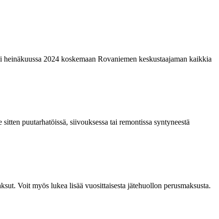
laajeni heinäkuussa 2024 koskemaan Rovaniemen keskustaajaman kaikkia
 sitten puutarhatöissä, siivouksessa tai remontissa syntyneestä
aksut. Voit myös lukea lisää vuosittaisesta jätehuollon perusmaksusta.