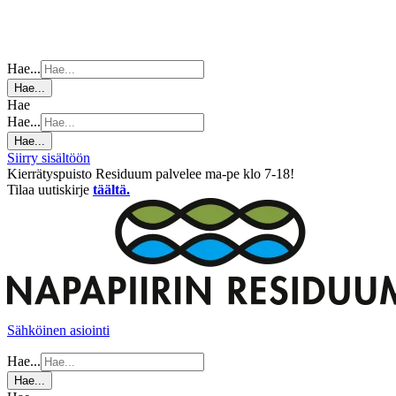
Hae...
Hae...
Hae
Hae...
Hae...
Siirry sisältöön
Kierrätyspuisto Residuum palvelee ma-pe klo 7-18!
Tilaa uutiskirje
täältä.
Sähköinen asiointi
Hae...
Hae...