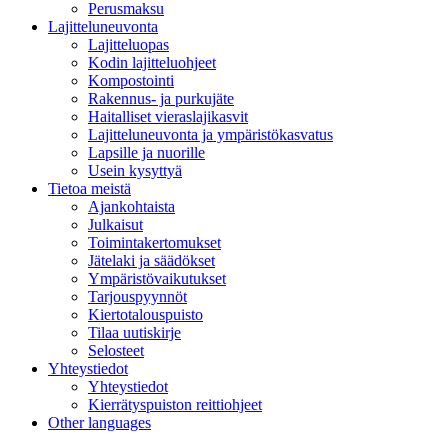
Perusmaksu
Lajitteluneuvonta
Lajitteluopas
Kodin lajitteluohjeet
Kompostointi
Rakennus- ja purkujäte
Haitalliset vieraslajikasvit
Lajitteluneuvonta ja ympäristökasvatus
Lapsille ja nuorille
Usein kysyttyä
Tietoa meistä
Ajankohtaista
Julkaisut
Toimintakertomukset
Jätelaki ja säädökset
Ympäristövaikutukset
Tarjouspyynnöt
Kiertotalouspuisto
Tilaa uutiskirje
Selosteet
Yhteystiedot
Yhteystiedot
Kierrätyspuiston reittiohjeet
Other languages