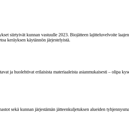
räykset siirtyivät kunnan vastuulle 2023. Biojätteen lajitteluvelvoite 
etoa keräyksen käytännön järjestelyistä.
at ja huolehtivat erilaisista materiaaleista asianmukaisesti – olipa kyse
hinnastot sekä kunnan järjestämän jätteenkuljetuksen alueiden tyhjennysm