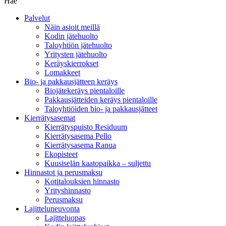
Hae
Palvelut
Näin asioit meillä
Kodin jätehuolto
Taloyhtiön jätehuolto
Yritysten jätehuolto
Keräyskierrokset
Lomakkeet
Bio- ja pakkausjätteen keräys
Biojätekeräys pientaloille
Pakkausjätteiden keräys pientaloille
Taloyhtiöiden bio- ja pakkausjätteet
Kierrätysasemat
Kierrätyspuisto Residuum
Kierrätysasema Pello
Kierrätysasema Ranua
Ekopisteet
Kuusiselän kaatopaikka – suljettu
Hinnastot ja perusmaksu
Kotitalouksien hinnasto
Yrityshinnasto
Perusmaksu
Lajitteluneuvonta
Lajitteluopas