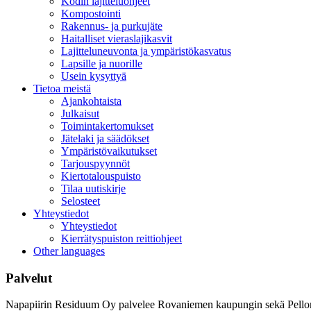
Kodin lajitteluohjeet
Kompostointi
Rakennus- ja purkujäte
Haitalliset vieraslajikasvit
Lajitteluneuvonta ja ympäristökasvatus
Lapsille ja nuorille
Usein kysyttyä
Tietoa meistä
Ajankohtaista
Julkaisut
Toimintakertomukset
Jätelaki ja säädökset
Ympäristövaikutukset
Tarjouspyynnöt
Kiertotalouspuisto
Tilaa uutiskirje
Selosteet
Yhteystiedot
Yhteystiedot
Kierrätyspuiston reittiohjeet
Other languages
Palvelut
Napapiirin Residuum Oy palvelee Rovaniemen kaupungin sekä Pellon ja