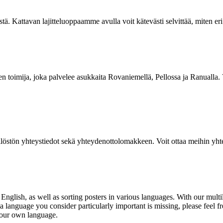
stä. Kattavan lajitteluoppaamme avulla voit kätevästi selvittää, miten eri j
en toimija, joka palvelee asukkaita Rovaniemellä, Pellossa ja Ranuall
löstön yhteystiedot sekä yhteydenottolomakkeen. Voit ottaa meihin yhtey
 English, as well as
sorting posters
in various languages. With our multi
a language you consider particularly important is missing, please feel fr
 your own language.