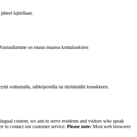
ätteet lajitellaan.
a. Vastuullamme on muun muassa kotitalouksien
ttä soittamalla, sähköpostilla tai täyttämällä lomakkeen.
lingual content, we aim to serve residents and visitors who speak
ee to contact our customer service.
Please note:
Most web browsers