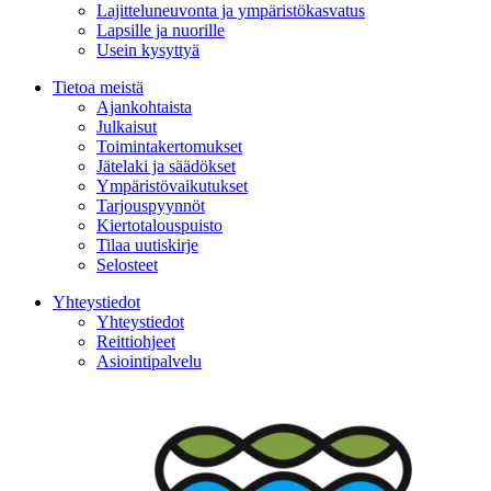
Lajitteluneuvonta ja ympäristökasvatus
Lapsille ja nuorille
Usein kysyttyä
Tietoa meistä
Ajankohtaista
Julkaisut
Toimintakertomukset
Jätelaki ja säädökset
Ympäristövaikutukset
Tarjouspyynnöt
Kiertotalouspuisto
Tilaa uutiskirje
Selosteet
Yhteystiedot
Yhteystiedot
Reittiohjeet
Asiointipalvelu