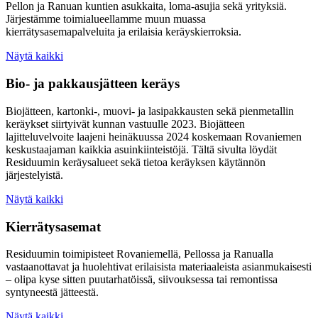
Pellon ja Ranuan kuntien asukkaita, loma-asujia sekä yrityksiä.
Järjestämme toimialueellamme muun muassa
kierrätysasemapalveluita ja erilaisia keräyskierroksia.
Näytä kaikki
Bio- ja pakkausjätteen keräys
Biojätteen, kartonki-, muovi- ja lasipakkausten sekä pienmetallin
keräykset siirtyivät kunnan vastuulle 2023. Biojätteen
lajitteluvelvoite laajeni heinäkuussa 2024 koskemaan Rovaniemen
keskustaajaman kaikkia asuinkiinteistöjä. Tältä sivulta löydät
Residuumin keräysalueet sekä tietoa keräyksen käytännön
järjestelyistä.
Näytä kaikki
Kierrätysasemat
Residuumin toimipisteet Rovaniemellä, Pellossa ja Ranualla
vastaanottavat ja huolehtivat erilaisista materiaaleista asianmukaisesti
– olipa kyse sitten puutarhatöissä, siivouksessa tai remontissa
syntyneestä jätteestä.
Näytä kaikki