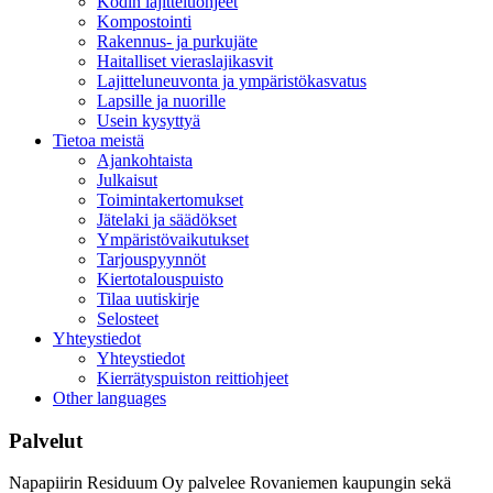
Kodin lajitteluohjeet
Kompostointi
Rakennus- ja purkujäte
Haitalliset vieraslajikasvit
Lajitteluneuvonta ja ympäristökasvatus
Lapsille ja nuorille
Usein kysyttyä
Tietoa meistä
Ajankohtaista
Julkaisut
Toimintakertomukset
Jätelaki ja säädökset
Ympäristövaikutukset
Tarjouspyynnöt
Kiertotalouspuisto
Tilaa uutiskirje
Selosteet
Yhteystiedot
Yhteystiedot
Kierrätyspuiston reittiohjeet
Other languages
Palvelut
Napapiirin Residuum Oy palvelee Rovaniemen kaupungin sekä