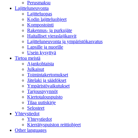
Perusmaksu
Lajitteluneuvonta
Lajitteluopas
Kodin lajitteluohjeet
Kompostointi
Rakennus- ja purkujäte
Haitalliset vieraslajikasvit
Lajitteluneuvonta ja ympäristökasvatus
Lapsille ja nuorille
Usein kysyttyä
Tietoa meistä
Ajankohtaista
Julkaisut
Toimintakertomukset
Jätelaki ja säädökset
Ympäristövaikutukset
Tarjouspyynnöt
Kiertotalouspuisto
Tilaa uutiskirje
Selosteet
Yhteystiedot
Yhteystiedot
Kierrätyspuiston reittiohjeet
Other languages