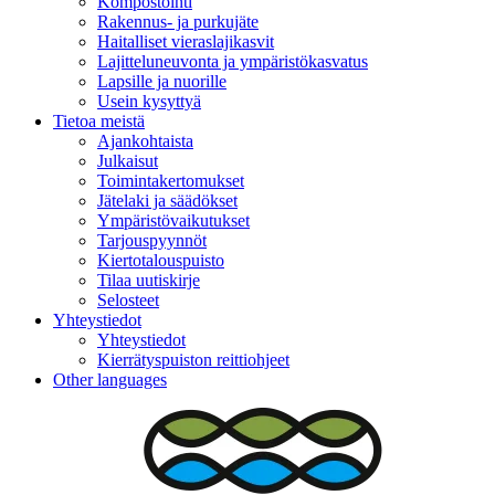
Kompostointi
Rakennus- ja purkujäte
Haitalliset vieraslajikasvit
Lajitteluneuvonta ja ympäristökasvatus
Lapsille ja nuorille
Usein kysyttyä
Tietoa meistä
Ajankohtaista
Julkaisut
Toimintakertomukset
Jätelaki ja säädökset
Ympäristövaikutukset
Tarjouspyynnöt
Kiertotalouspuisto
Tilaa uutiskirje
Selosteet
Yhteystiedot
Yhteystiedot
Kierrätyspuiston reittiohjeet
Other languages