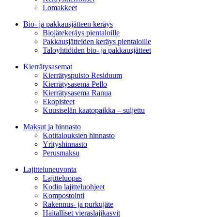
Lomakkeet
Bio- ja pakkausjätteen keräys
Biojätekeräys pientaloille
Pakkausjätteiden keräys pientaloille
Taloyhtiöiden bio- ja pakkausjätteet
Kierrätysasemat
Kierrätyspuisto Residuum
Kierrätysasema Pello
Kierrätysasema Ranua
Ekopisteet
Kuusiselän kaatopaikka – suljettu
Maksut ja hinnasto
Kotitalouksien hinnasto
Yrityshinnasto
Perusmaksu
Lajitteluneuvonta
Lajitteluopas
Kodin lajitteluohjeet
Kompostointi
Rakennus- ja purkujäte
Haitalliset vieraslajikasvit