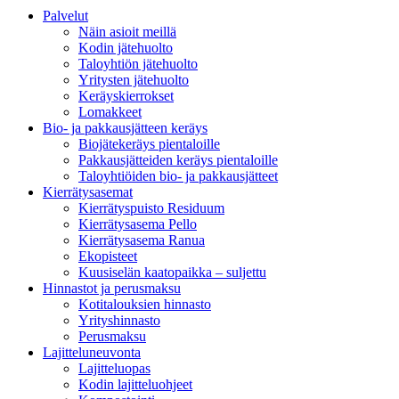
Palvelut
Näin asioit meillä
Kodin jätehuolto
Taloyhtiön jätehuolto
Yritysten jätehuolto
Keräyskierrokset
Lomakkeet
Bio- ja pakkausjätteen keräys
Biojätekeräys pientaloille
Pakkausjätteiden keräys pientaloille
Taloyhtiöiden bio- ja pakkausjätteet
Kierrätysasemat
Kierrätyspuisto Residuum
Kierrätysasema Pello
Kierrätysasema Ranua
Ekopisteet
Kuusiselän kaatopaikka – suljettu
Hinnastot ja perusmaksu
Kotitalouksien hinnasto
Yrityshinnasto
Perusmaksu
Lajitteluneuvonta
Lajitteluopas
Kodin lajitteluohjeet