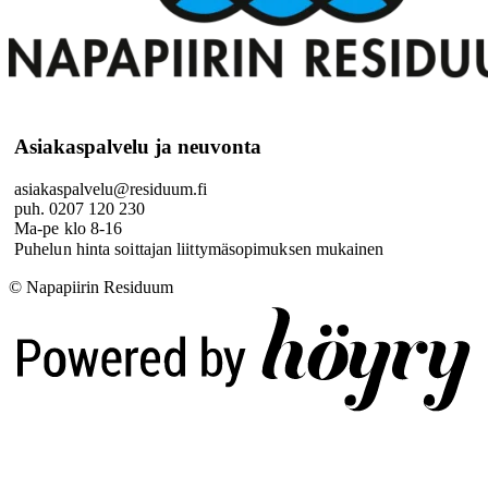
Asiakaspalvelu ja neuvonta
asiakaspalvelu@residuum.fi
puh. 0207 120 230
Ma-pe klo 8-16
Puhelun hinta soittajan liittymäsopimuksen mukainen
© Napapiirin Residuum
Digi- ja mainostoimisto Höyry Rovaniemi ja Oulu