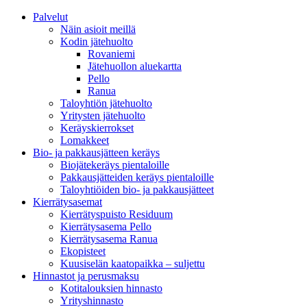
Palvelut
Näin asioit meillä
Kodin jätehuolto
Rovaniemi
Jätehuollon aluekartta
Pello
Ranua
Taloyhtiön jätehuolto
Yritysten jätehuolto
Keräyskierrokset
Lomakkeet
Bio- ja pakkausjätteen keräys
Biojätekeräys pientaloille
Pakkausjätteiden keräys pientaloille
Taloyhtiöiden bio- ja pakkausjätteet
Kierrätysasemat
Kierrätyspuisto Residuum
Kierrätysasema Pello
Kierrätysasema Ranua
Ekopisteet
Kuusiselän kaatopaikka – suljettu
Hinnastot ja perusmaksu
Kotitalouksien hinnasto
Yrityshinnasto