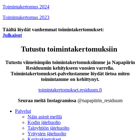
Toimintakertomus 2024
Toimintakertomus 2023
Täältä löydät vanhemmat toimintakertomukset:
Julkaisut
Tutustu toimintakertomuksiin
Tutustu viimeisimpiin toimintakertomuksiimme ja Napapiirin
Residuumin kehitykseen vuosien varrella.
Toimintakertomukset-palvelustamme löydät tietoa miten
toimintamme on kehittynyt.
toimintakertomukset.residuum.fi
Seuraa meitä Instagramissa
@napapiirin_residuum
Palvelut
Näin asioit meillä
Kodin jätehuolto
Taloyhtiön jätehuolto
Yritysten jätehuolto
Keräyskierrokset