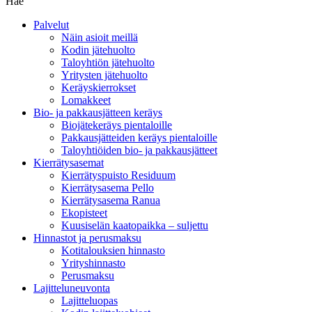
Hae
Palvelut
Näin asioit meillä
Kodin jätehuolto
Taloyhtiön jätehuolto
Yritysten jätehuolto
Keräyskierrokset
Lomakkeet
Bio- ja pakkausjätteen keräys
Biojätekeräys pientaloille
Pakkausjätteiden keräys pientaloille
Taloyhtiöiden bio- ja pakkausjätteet
Kierrätysasemat
Kierrätyspuisto Residuum
Kierrätysasema Pello
Kierrätysasema Ranua
Ekopisteet
Kuusiselän kaatopaikka – suljettu
Hinnastot ja perusmaksu
Kotitalouksien hinnasto
Yrityshinnasto
Perusmaksu
Lajitteluneuvonta
Lajitteluopas