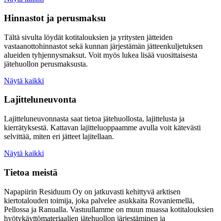
Hinnastot ja perusmaksu
Tältä sivulta löydät kotitalouksien ja yritysten jätteiden
vastaanottohinnastot sekä kunnan järjestämän jätteenkuljetuksen
alueiden tyhjennysmaksut. Voit myös lukea lisää vuosittaisesta
jätehuollon perusmaksusta.
Näytä kaikki
Lajitteluneuvonta
Lajitteluneuvonnasta saat tietoa jätehuollosta, lajittelusta ja
kierrätyksestä. Kattavan lajitteluoppaamme avulla voit kätevästi
selvittää, miten eri jätteet lajitellaan.
Näytä kaikki
Tietoa meistä
Napapiirin Residuum Oy on jatkuvasti kehittyvä arktisen
kiertotalouden toimija, joka palvelee asukkaita Rovaniemellä,
Pellossa ja Ranualla. Vastuullamme on muun muassa kotitalouksien
hyötykäyttömateriaalien jätehuollon järjestäminen ja