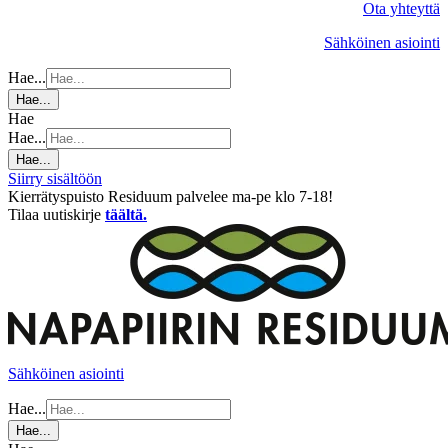
Ota yhteyttä
Sähköinen asiointi
Hae...
Hae...
Hae
Hae...
Hae...
Siirry sisältöön
Kierrätyspuisto Residuum palvelee ma-pe klo 7-18!
Tilaa uutiskirje
täältä.
Sähköinen asiointi
Hae...
Hae...