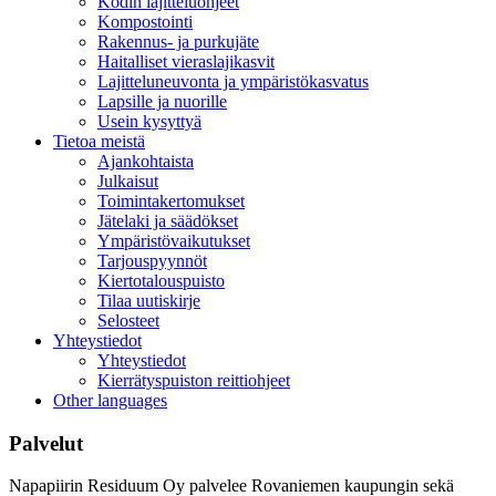
Kodin lajitteluohjeet
Kompostointi
Rakennus- ja purkujäte
Haitalliset vieraslajikasvit
Lajitteluneuvonta ja ympäristökasvatus
Lapsille ja nuorille
Usein kysyttyä
Tietoa meistä
Ajankohtaista
Julkaisut
Toimintakertomukset
Jätelaki ja säädökset
Ympäristövaikutukset
Tarjouspyynnöt
Kiertotalouspuisto
Tilaa uutiskirje
Selosteet
Yhteystiedot
Yhteystiedot
Kierrätyspuiston reittiohjeet
Other languages
Palvelut
Napapiirin Residuum Oy palvelee Rovaniemen kaupungin sekä