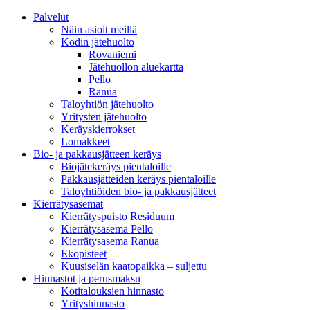
Palvelut
Näin asioit meillä
Kodin jätehuolto
Rovaniemi
Jätehuollon aluekartta
Pello
Ranua
Taloyhtiön jätehuolto
Yritysten jätehuolto
Keräyskierrokset
Lomakkeet
Bio- ja pakkausjätteen keräys
Biojätekeräys pientaloille
Pakkausjätteiden keräys pientaloille
Taloyhtiöiden bio- ja pakkausjätteet
Kierrätysasemat
Kierrätyspuisto Residuum
Kierrätysasema Pello
Kierrätysasema Ranua
Ekopisteet
Kuusiselän kaatopaikka – suljettu
Hinnastot ja perusmaksu
Kotitalouksien hinnasto
Yrityshinnasto