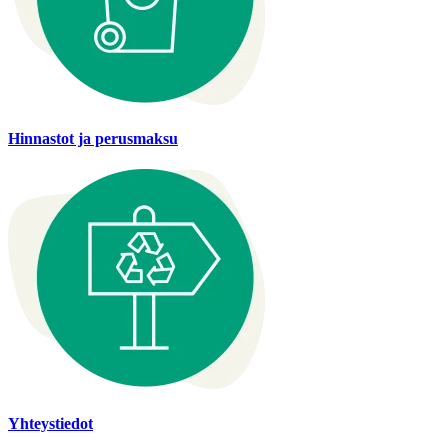
Hinnastot ja perusmaksu
Yhteystiedot