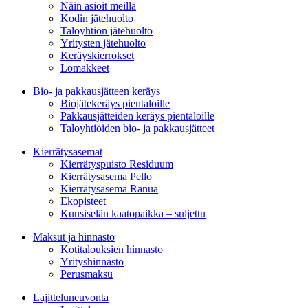
Näin asioit meillä
Kodin jätehuolto
Taloyhtiön jätehuolto
Yritysten jätehuolto
Keräyskierrokset
Lomakkeet
Bio- ja pakkausjätteen keräys
Biojätekeräys pientaloille
Pakkausjätteiden keräys pientaloille
Taloyhtiöiden bio- ja pakkausjätteet
Kierrätysasemat
Kierrätyspuisto Residuum
Kierrätysasema Pello
Kierrätysasema Ranua
Ekopisteet
Kuusiselän kaatopaikka – suljettu
Maksut ja hinnasto
Kotitalouksien hinnasto
Yrityshinnasto
Perusmaksu
Lajitteluneuvonta