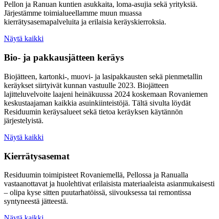
Pellon ja Ranuan kuntien asukkaita, loma-asujia sekä yrityksiä.
Järjestämme toimialueellamme muun muassa
kierrätysasemapalveluita ja erilaisia keräyskierroksia.
Näytä kaikki
Bio- ja pakkausjätteen keräys
Biojätteen, kartonki-, muovi- ja lasipakkausten sekä pienmetallin
keräykset siirtyivät kunnan vastuulle 2023. Biojätteen
lajitteluvelvoite laajeni heinäkuussa 2024 koskemaan Rovaniemen
keskustaajaman kaikkia asuinkiinteistöjä. Tältä sivulta löydät
Residuumin keräysalueet sekä tietoa keräyksen käytännön
järjestelyistä.
Näytä kaikki
Kierrätysasemat
Residuumin toimipisteet Rovaniemellä, Pellossa ja Ranualla
vastaanottavat ja huolehtivat erilaisista materiaaleista asianmukaisesti
– olipa kyse sitten puutarhatöissä, siivouksessa tai remontissa
syntyneestä jätteestä.
Näytä kaikki