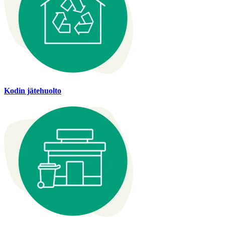
Kodin jätehuolto