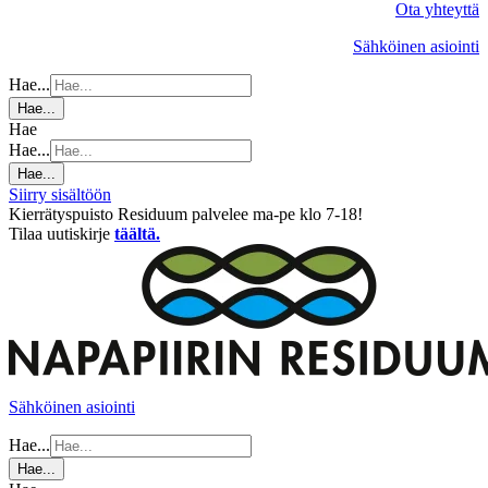
Ota yhteyttä
Sähköinen asiointi
Hae...
Hae...
Hae
Hae...
Hae...
Siirry sisältöön
Kierrätyspuisto Residuum palvelee ma-pe klo 7-18!
Tilaa uutiskirje
täältä.
Sähköinen asiointi
Hae...
Hae...