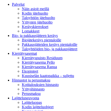
Palvelut
Näin asioit meillä
Kodin jätehuolto
Taloyhtiön jätehuolto
Yritysten jätehuolto
Keräyskierrokset
Lomakkeet
Bio- ja pakkausjätteen keräys
Biojätekeräys pientaloille
Pakkausjätteiden keräys pientaloille
Taloyhtiöiden bio- ja pakkausjätteet
Kierrätysasemat
Kierrätyspuisto Residuum
Kierrätysasema Pello
Kierrätysasema Ranua
Ekopisteet
Kuusiselän kaatopaikka – suljettu
Hinnastot ja perusmaksu
Kotitalouksien hinnasto
Yrityshinnasto
Perusmaksu
Lajitteluneuvonta
Lajitteluopas
Kodin lajitteluohjeet