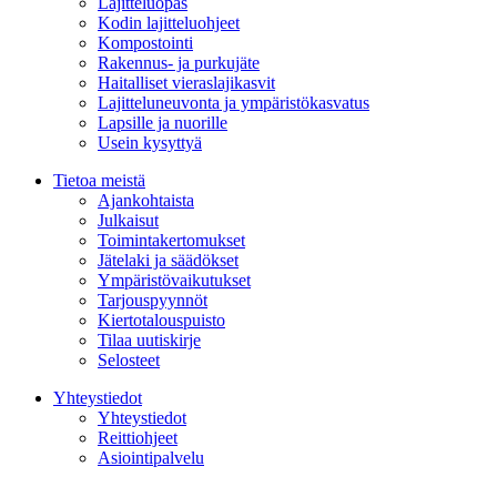
Lajitteluopas
Kodin lajitteluohjeet
Kompostointi
Rakennus- ja purkujäte
Haitalliset vieraslajikasvit
Lajitteluneuvonta ja ympäristökasvatus
Lapsille ja nuorille
Usein kysyttyä
Tietoa meistä
Ajankohtaista
Julkaisut
Toimintakertomukset
Jätelaki ja säädökset
Ympäristövaikutukset
Tarjouspyynnöt
Kiertotalouspuisto
Tilaa uutiskirje
Selosteet
Yhteystiedot
Yhteystiedot
Reittiohjeet
Asiointipalvelu