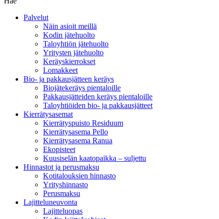
Hae
Palvelut
Näin asioit meillä
Kodin jätehuolto
Taloyhtiön jätehuolto
Yritysten jätehuolto
Keräyskierrokset
Lomakkeet
Bio- ja pakkausjätteen keräys
Biojätekeräys pientaloille
Pakkausjätteiden keräys pientaloille
Taloyhtiöiden bio- ja pakkausjätteet
Kierrätysasemat
Kierrätyspuisto Residuum
Kierrätysasema Pello
Kierrätysasema Ranua
Ekopisteet
Kuusiselän kaatopaikka – suljettu
Hinnastot ja perusmaksu
Kotitalouksien hinnasto
Yrityshinnasto
Perusmaksu
Lajitteluneuvonta
Lajitteluopas