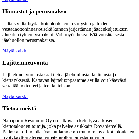
Hinnastot ja perusmaksu
Tältä sivulta löydät kotitalouksien ja yritysten jätteiden
vastaanottohinnastot sekä kunnan järjestämän jätteenkuljetuksen
alueiden tyhjennysmaksut. Voit myös lukea lisää vuosittaisesta
jätehuollon perusmaksusta.
Näytä kaikki
Lajitteluneuvonta
Lajitteluneuvonnasta saat tietoa jätehuollosta, lajittelusta ja
kierrätyksestä. Kattavan lajitteluoppaamme avulla voit kätevästi
selvittää, miten eri jätteet lajitellaan.
Näytä kaikki
Tietoa meistä
Napapiirin Residuum Oy on jatkuvasti kehittyvä arktisen
kiertotalouden toimija, joka palvelee asukkaita Rovaniemellä,
Pellossa ja Ranualla. Vastuullamme on muun muassa kotitalouksien
hyötykäyttömateriaalien jätehuollon järjestäminen ja