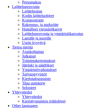
Perusmaksu
Lajitteluneuvonta
Lajitteluopas
Kodin lajitteluohjeet
Kompostointi
Rakennus- ja purkujäte
Haitalliset vieraslajikasvit
Lajitteluneuvonta ja ympäristökasvatus
Lapsille ja nuorille
Usein kysyttyä
Tietoa meistä
Ajankohtaista
Julkaisut
Toimintakertomukset
Jätelaki ja säädökset
Ympäristövaikutukset
Tarjouspyynnöt
Kiertotalouspuisto
Tilaa uutiskirje
Selosteet
Yhteystiedot
Yhteystiedot
Kierrätyspuiston reittiohjeet
Other languages