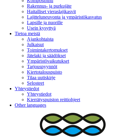
Kompostointi
Rakennus- ja purkujäte
Haitalliset vieraslajikasvit
Lajitteluneuvonta ja ympäristökasvatus
Lapsille ja nuorille
Usein kysyttyä
Tietoa meistä
Ajankohtaista
Julkaisut
Toimintakertomukset
Jätelaki ja säädökset
Ympäristövaikutukset
Tarjouspyynnöt
Kiertotalouspuisto
Tilaa uutiskirje
Selosteet
Yhteystiedot
Yhteystiedot
Kierrätyspuiston reittiohjeet
Other languages