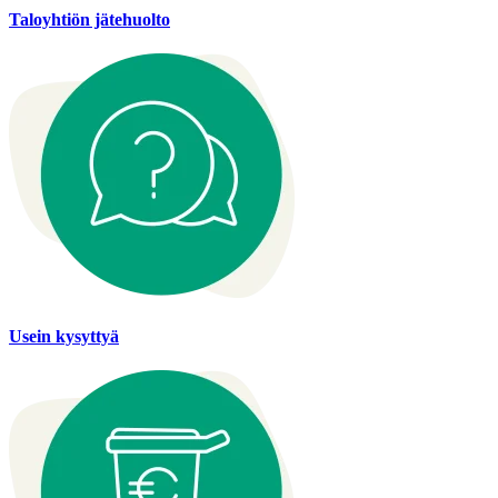
Taloyhtiön jätehuolto
Usein kysyttyä