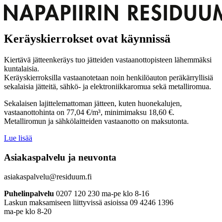
Keräyskierrokset ovat käynnissä
Kiertävä jätteenkeräys tuo jätteiden vastaanottopisteen lähemmäksi
kuntalaisia.
Keräyskierroksilla vastaanotetaan noin henkilöauton peräkärryllisiä
sekalaisia jätteitä, sähkö- ja elektroniikkaromua sekä metalliromua.
Sekalaisen lajittelemattoman jätteen, kuten huonekalujen,
vastaanottohinta on 77,04 €/m³, minimimaksu 18,60 €.
Metalliromun ja sähkölaitteiden vastaanotto on maksutonta.
Lue lisää
Asiakaspalvelu ja neuvonta
asiakaspalvelu@residuum.fi
Puhelinpalvelu
0207 120 230 ma-pe klo 8-16
Laskun maksamiseen liittyvissä asioissa 09 4246 1396
ma-pe klo 8-20