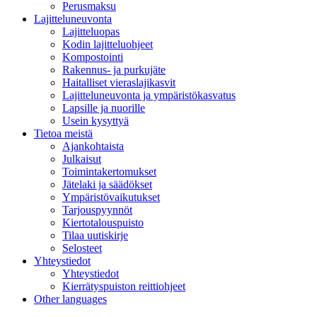
Perusmaksu
Lajitteluneuvonta
Lajitteluopas
Kodin lajitteluohjeet
Kompostointi
Rakennus- ja purkujäte
Haitalliset vieraslajikasvit
Lajitteluneuvonta ja ympäristökasvatus
Lapsille ja nuorille
Usein kysyttyä
Tietoa meistä
Ajankohtaista
Julkaisut
Toimintakertomukset
Jätelaki ja säädökset
Ympäristövaikutukset
Tarjouspyynnöt
Kiertotalouspuisto
Tilaa uutiskirje
Selosteet
Yhteystiedot
Yhteystiedot
Kierrätyspuiston reittiohjeet
Other languages