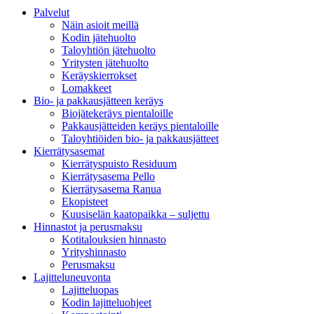
Palvelut
Näin asioit meillä
Kodin jätehuolto
Taloyhtiön jätehuolto
Yritysten jätehuolto
Keräyskierrokset
Lomakkeet
Bio- ja pakkausjätteen keräys
Biojätekeräys pientaloille
Pakkausjätteiden keräys pientaloille
Taloyhtiöiden bio- ja pakkausjätteet
Kierrätysasemat
Kierrätyspuisto Residuum
Kierrätysasema Pello
Kierrätysasema Ranua
Ekopisteet
Kuusiselän kaatopaikka – suljettu
Hinnastot ja perusmaksu
Kotitalouksien hinnasto
Yrityshinnasto
Perusmaksu
Lajitteluneuvonta
Lajitteluopas
Kodin lajitteluohjeet