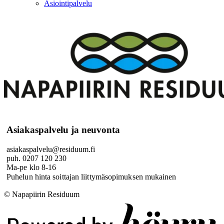
Asiointipalvelu
Asiakaspalvelu ja neuvonta
asiakaspalvelu@residuum.fi
puh. 0207 120 230
Ma-pe klo 8-16
Puhelun hinta soittajan liittymäsopimuksen mukainen
© Napapiirin Residuum
Digi- ja mainostoimisto Höyry Rovaniemi ja Oulu