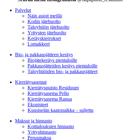
Palvelut
Näin asioit meillä
Kodin jätehuolto
Taloyhtiön jätehuolto
Yritysten jätehuolto
Keräyskierrokset
Lomakkeet
Bio- ja pakkausjätteen keräys
Biojätekeräys pientaloille
Pakkausjätteiden keräys pientaloille
Taloyhtiöiden bio- ja pakkausjätteet
Kierrätysasemat
Kierrätyspuisto Residuum
Kierrätysasema Pello
Kierrätysasema Ranua
Ekopisteet
Kuusiselän kaatopaikka – suljettu
Maksut ja hinnasto
Kotitalouksien hinnasto
Yrityshinnasto
Perusmaksu