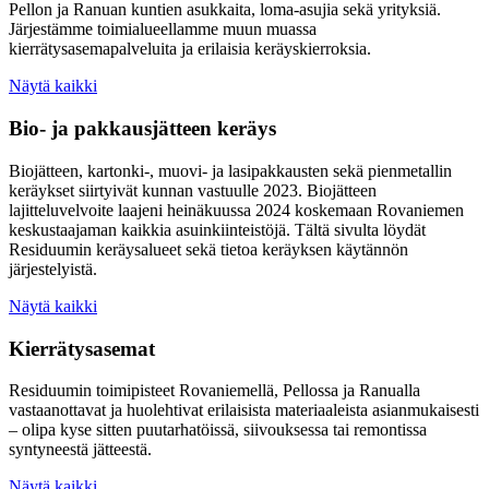
Pellon ja Ranuan kuntien asukkaita, loma-asujia sekä yrityksiä.
Järjestämme toimialueellamme muun muassa
kierrätysasemapalveluita ja erilaisia keräyskierroksia.
Näytä kaikki
Bio- ja pakkausjätteen keräys
Biojätteen, kartonki-, muovi- ja lasipakkausten sekä pienmetallin
keräykset siirtyivät kunnan vastuulle 2023. Biojätteen
lajitteluvelvoite laajeni heinäkuussa 2024 koskemaan Rovaniemen
keskustaajaman kaikkia asuinkiinteistöjä. Tältä sivulta löydät
Residuumin keräysalueet sekä tietoa keräyksen käytännön
järjestelyistä.
Näytä kaikki
Kierrätysasemat
Residuumin toimipisteet Rovaniemellä, Pellossa ja Ranualla
vastaanottavat ja huolehtivat erilaisista materiaaleista asianmukaisesti
– olipa kyse sitten puutarhatöissä, siivouksessa tai remontissa
syntyneestä jätteestä.
Näytä kaikki