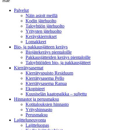
Hae
Palvelut
Näin asioit meillä
Kodin jätehuolto
Taloyhtiön jätehuolto
Yritysten jätehuolto
Keräyskierrokset
Lomakkeet
Bio- ja pakkausjätteen keräys
Biojätekeräys pientaloille
Pakkausjätteiden keräys pientaloille
Taloyhtiöiden bio- ja pakkausjätteet
Kierrätysasemat
Kierrätyspuisto Residuum
Kierrätysasema Pello
Kierrätysasema Ranua
Ekopisteet
Kuusiselän kaatopaikka – suljettu
Hinnastot ja perusmaksu
Kotitalouksien hinnasto
Yrityshinnasto
Perusmaksu
Lajitteluneuvonta
Lajitteluopas