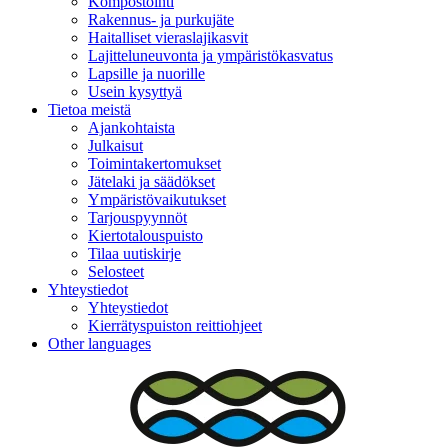
Kompostointi
Rakennus- ja purkujäte
Haitalliset vieraslajikasvit
Lajitteluneuvonta ja ympäristökasvatus
Lapsille ja nuorille
Usein kysyttyä
Tietoa meistä
Ajankohtaista
Julkaisut
Toimintakertomukset
Jätelaki ja säädökset
Ympäristövaikutukset
Tarjouspyynnöt
Kiertotalouspuisto
Tilaa uutiskirje
Selosteet
Yhteystiedot
Yhteystiedot
Kierrätyspuiston reittiohjeet
Other languages