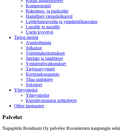
Kodin lajitteluohjeet
Kompostointi
Rakennus- ja purkujäte
Haitalliset vieraslajikasvit
Lajitteluneuvonta ja ympäristökasvatus
Lapsille ja nuorille
Usein kysyttyä
Tietoa meistä
Ajankohtaista
Julkaisut
Toimintakertomukset
Jätelaki ja säädökset
Ympäristövaikutukset
Tarjouspyynnöt
Kiertotalouspuisto
Tilaa uutiskirje
Selosteet
Yhteystiedot
Yhteystiedot
Kierrätyspuiston reittiohjeet
Other languages
Palvelut
Napapiirin Residuum Oy palvelee Rovaniemen kaupungin sekä