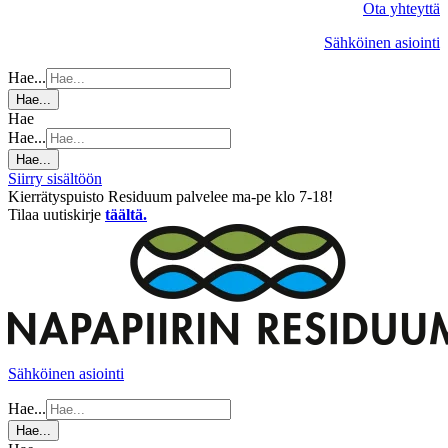
Ota yhteyttä
Sähköinen asiointi
Hae...
Hae...
Hae
Hae...
Hae...
Siirry sisältöön
Kierrätyspuisto Residuum palvelee ma-pe klo 7-18!
Tilaa uutiskirje
täältä.
Sähköinen asiointi
Hae...
Hae...