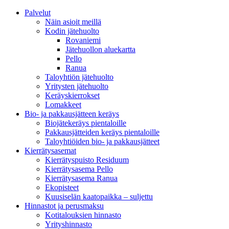
Palvelut
Näin asioit meillä
Kodin jätehuolto
Rovaniemi
Jätehuollon aluekartta
Pello
Ranua
Taloyhtiön jätehuolto
Yritysten jätehuolto
Keräyskierrokset
Lomakkeet
Bio- ja pakkausjätteen keräys
Biojätekeräys pientaloille
Pakkausjätteiden keräys pientaloille
Taloyhtiöiden bio- ja pakkausjätteet
Kierrätysasemat
Kierrätyspuisto Residuum
Kierrätysasema Pello
Kierrätysasema Ranua
Ekopisteet
Kuusiselän kaatopaikka – suljettu
Hinnastot ja perusmaksu
Kotitalouksien hinnasto
Yrityshinnasto