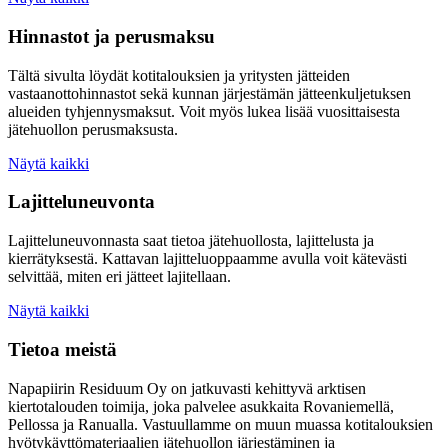
Hinnastot ja perusmaksu
Tältä sivulta löydät kotitalouksien ja yritysten jätteiden
vastaanottohinnastot sekä kunnan järjestämän jätteenkuljetuksen
alueiden tyhjennysmaksut. Voit myös lukea lisää vuosittaisesta
jätehuollon perusmaksusta.
Näytä kaikki
Lajitteluneuvonta
Lajitteluneuvonnasta saat tietoa jätehuollosta, lajittelusta ja
kierrätyksestä. Kattavan lajitteluoppaamme avulla voit kätevästi
selvittää, miten eri jätteet lajitellaan.
Näytä kaikki
Tietoa meistä
Napapiirin Residuum Oy on jatkuvasti kehittyvä arktisen
kiertotalouden toimija, joka palvelee asukkaita Rovaniemellä,
Pellossa ja Ranualla. Vastuullamme on muun muassa kotitalouksien
hyötykäyttömateriaalien jätehuollon järjestäminen ja