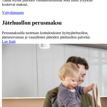
Täältä löydät jätteiden vastaanottohinnat sekä muut yrityksiä
koskevat maksut.
Yrityshinnasto
Jätehuollon perusmaksu
Perusmaksuilla tuotetaan kotitalouksien hyötyjätehuollon,
jäteneuvonnan ja vaarallisten jätteiden jätehuollon palvelut.
Lue lisää