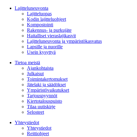
Lajitteluneuvonta
Lajitteluopas
Kodin lajitteluohjeet
Kompostointi
Rakennus- ja purkujäte
Haitalliset vieraslajikasvit
Lajitteluneuvonta ja ympäristökasvatus
Lapsille ja nuorille
Usein kysyttyä
Tietoa meistä
Ajankohtaista
Julkaisut
Toimintakertomukset
Jätelaki ja säädökset
Ympäristövaikutukset
Tarjouspyynnöt
Kiertotalouspuisto
Tilaa uutiskirje
Selosteet
Yhteystiedot
Yhteystiedot
Reittiohjeet