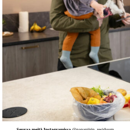
Seuraa meitä Instagramissa
@napapiirin_residuum