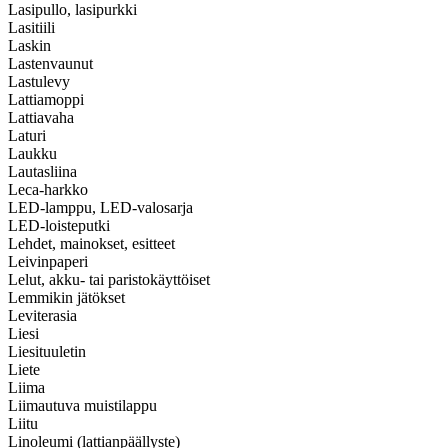
Lasipullo, lasipurkki
Lasitiili
Laskin
Lastenvaunut
Lastulevy
Lattiamoppi
Lattiavaha
Laturi
Laukku
Lautasliina
Leca-harkko
LED-lamppu, LED-valosarja
LED-loisteputki
Lehdet, mainokset, esitteet
Leivinpaperi
Lelut, akku- tai paristokäyttöiset
Lemmikin jätökset
Leviterasia
Liesi
Liesituuletin
Liete
Liima
Liimautuva muistilappu
Liitu
Linoleumi (lattianpäällyste)