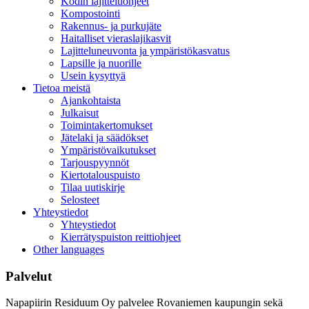
Kodin lajitteluohjeet
Kompostointi
Rakennus- ja purkujäte
Haitalliset vieraslajikasvit
Lajitteluneuvonta ja ympäristökasvatus
Lapsille ja nuorille
Usein kysyttyä
Tietoa meistä
Ajankohtaista
Julkaisut
Toimintakertomukset
Jätelaki ja säädökset
Ympäristövaikutukset
Tarjouspyynnöt
Kiertotalouspuisto
Tilaa uutiskirje
Selosteet
Yhteystiedot
Yhteystiedot
Kierrätyspuiston reittiohjeet
Other languages
Palvelut
Napapiirin Residuum Oy palvelee Rovaniemen kaupungin sekä