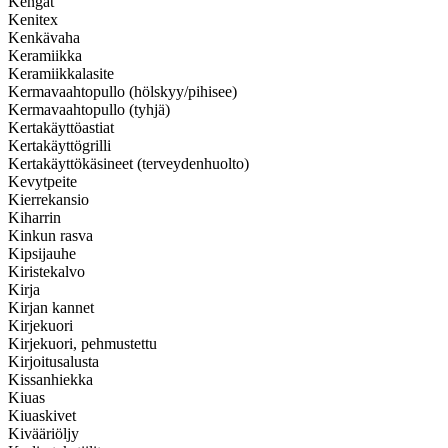
Kengät
Kenitex
Kenkävaha
Keramiikka
Keramiikkalasite
Kermavaahtopullo (hölskyy/pihisee)
Kermavaahtopullo (tyhjä)
Kertakäyttöastiat
Kertakäyttögrilli
Kertakäyttökäsineet (terveydenhuolto)
Kevytpeite
Kierrekansio
Kiharrin
Kinkun rasva
Kipsijauhe
Kiristekalvo
Kirja
Kirjan kannet
Kirjekuori
Kirjekuori, pehmustettu
Kirjoitusalusta
Kissanhiekka
Kiuas
Kiuaskivet
Kivääriöljy