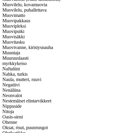
Muovilelu, kovamuovia
Muovilelu, puhallettava
Muovimatto
Muovipakkaus
Muovipleksi
Muoviputki
Muovisäkki
Muovitasku
Muovivanne, kiristysnauha
Muuntaja
Muurauslaasti
myrkkykeiso
Naftaliini
Nahka, turkis
Naula, mutteri, ruuvi
Negatiivi
Nenäliina
Neonvalot
Nestemäiset elintarvikkeet
Nippuside
Nitoja
Oasis-sieni
Ohenne
Oksat, risut, puunrungot
Olutlaatikko