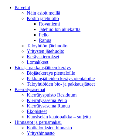
Palvelut
Näin asioit meillä
Kodin jätehuolto
Rovaniemi
Jätehuollon aluekartta
Pello
Ranua
Taloyhtiön jätehuolto
Yritysten jätehuolto
Keräyskierrokset
Lomakkeet
Bio- ja pakkausjätteen keräys
Biojätekeräys pientaloille
Pakkausjätteiden keräys pientaloille
Taloyhtiöiden bio- ja pakkausjätteet
Kierrätysasemat
Kierrätyspuisto Residuum
Kierrätysasema Pello
Kierrätysasema Ranua
Ekopisteet
Kuusiselän kaatopaikka – suljettu
Hinnastot ja perusmaksu
Kotitalouksien hinnasto
Yrityshinnasto