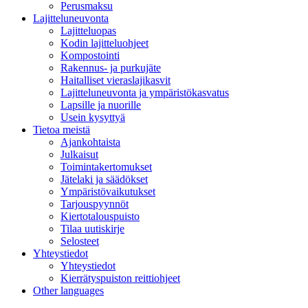
Perusmaksu
Lajitteluneuvonta
Lajitteluopas
Kodin lajitteluohjeet
Kompostointi
Rakennus- ja purkujäte
Haitalliset vieraslajikasvit
Lajitteluneuvonta ja ympäristökasvatus
Lapsille ja nuorille
Usein kysyttyä
Tietoa meistä
Ajankohtaista
Julkaisut
Toimintakertomukset
Jätelaki ja säädökset
Ympäristövaikutukset
Tarjouspyynnöt
Kiertotalouspuisto
Tilaa uutiskirje
Selosteet
Yhteystiedot
Yhteystiedot
Kierrätyspuiston reittiohjeet
Other languages