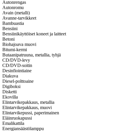
Autonrengas
Autonromu
Avain (metalli)
Avanne-tarvikkeet
Bambuastia
Bensiini
Bensiinikäyttöiset koneet ja laitteet
Betoni
Biohajoava muovi
Bitumi-kermi
Butaanipatruuna, metallia, tyhjä
CD/DVD-levy
CD/DVD-soitin
Desinfiointiaine
Diakuva
Diesel-polttoaine
Digiboksi
Disketti
Ekovilla
Elintarvikepakkaus, metallia
Elintarvikepakkaus, muovi
Elintarvikepussi, paperimainen
Eläinruokapussi
Emalikattila
Energiansäästölamppu