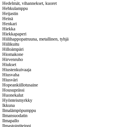
Hedelmät, vihannekset, kuoret
Hehkulamppu
Heijastin
Heinä
Henkari
Hiekka
Hiekkapaperi
Hiilihappopatruuna, metallinen, tyhjä
Hiilikuitu
Hilloämpäri
Hiomakone
Hirvenruho
Hiukset
Hiustenkuivaaja
Hiusvaha
Hiusväri
Hopeankiillotusaine
Housuprässi
Huonekalut
Hyönteismyrkky
Ikkuna
Ilmalämpöpumppu
Ilmansuodatin
Ilmapallo
Ilmastointiteippi