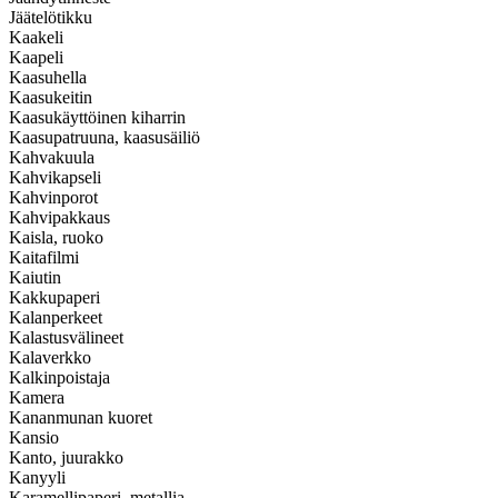
Jäätelötikku
Kaakeli
Kaapeli
Kaasuhella
Kaasukeitin
Kaasukäyttöinen kiharrin
Kaasupatruuna, kaasusäiliö
Kahvakuula
Kahvikapseli
Kahvinporot
Kahvipakkaus
Kaisla, ruoko
Kaitafilmi
Kaiutin
Kakkupaperi
Kalanperkeet
Kalastusvälineet
Kalaverkko
Kalkinpoistaja
Kamera
Kananmunan kuoret
Kansio
Kanto, juurakko
Kanyyli
Karamellipaperi, metallia