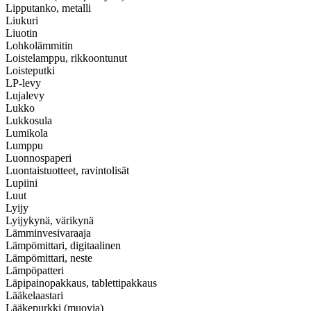
Lipputanko, metalli
Liukuri
Liuotin
Lohkolämmitin
Loistelamppu, rikkoontunut
Loisteputki
LP-levy
Lujalevy
Lukko
Lukkosula
Lumikola
Lumppu
Luonnospaperi
Luontaistuotteet, ravintolisät
Lupiini
Luut
Lyijy
Lyijykynä, värikynä
Lämminvesivaraaja
Lämpömittari, digitaalinen
Lämpömittari, neste
Lämpöpatteri
Läpipainopakkaus, tablettipakkaus
Lääkelaastari
Lääkepurkki (muovia)