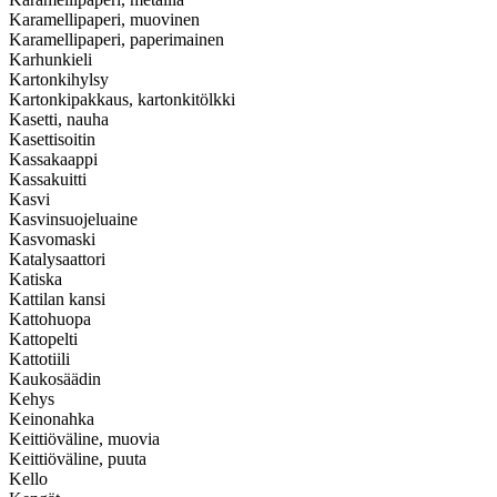
Karamellipaperi, muovinen
Karamellipaperi, paperimainen
Karhunkieli
Kartonkihylsy
Kartonkipakkaus, kartonkitölkki
Kasetti, nauha
Kasettisoitin
Kassakaappi
Kassakuitti
Kasvi
Kasvinsuojeluaine
Kasvomaski
Katalysaattori
Katiska
Kattilan kansi
Kattohuopa
Kattopelti
Kattotiili
Kaukosäädin
Kehys
Keinonahka
Keittiöväline, muovia
Keittiöväline, puuta
Kello