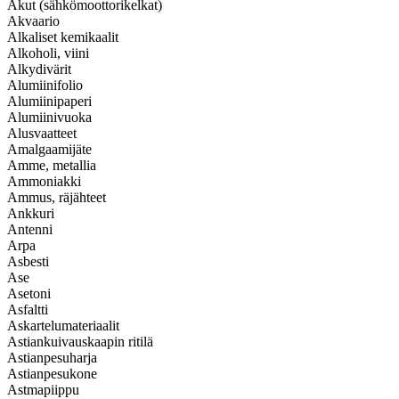
Akut (sähkömoottorikelkat)
Akvaario
Alkaliset kemikaalit
Alkoholi, viini
Alkydivärit
Alumiinifolio
Alumiinipaperi
Alumiinivuoka
Alusvaatteet
Amalgaamijäte
Amme, metallia
Ammoniakki
Ammus, räjähteet
Ankkuri
Antenni
Arpa
Asbesti
Ase
Asetoni
Asfaltti
Askartelumateriaalit
Astiankuivauskaapin ritilä
Astianpesuharja
Astianpesukone
Astmapiippu