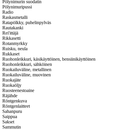
Pölynimurin suodatin
Pölynimuripussi
Radio
Raskasmetalli
Ratapölkky, puhelinpylväs
Rautakanki
Rei'ittäjä
Rikkasetti
Rotanmyrkky
Ruisku, neula
Rukkaset
Ruohonleikkuri, käsikäyttöinen, bensiinikäyttöinen
Ruohonleikkuri, sähköinen
Ruokailuväline, metallinen
Ruokailuväline, muovinen
Ruokajäte
Ruokaöljy
Ruosteenestoaine
Räjähde
Röntgenkuva
Röntgenlaitteet
Sahanpuru
Saippua
Sakset
Sammutin