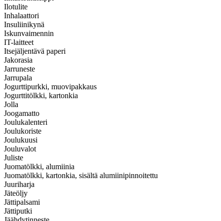
Ilotulite
Inhalaattori
Insuliinikynä
Iskunvaimennin
IT-laitteet
Itsejäljentävä paperi
Jakorasia
Jarruneste
Jarrupala
Jogurttipurkki, muovipakkaus
Jogurttitölkki, kartonkia
Jolla
Joogamatto
Joulukalenteri
Joulukoriste
Joulukuusi
Jouluvalot
Juliste
Juomatölkki, alumiinia
Juomatölkki, kartonkia, sisältä alumiinipinnoitettu
Juuriharja
Jäteöljy
Jättipalsami
Jättiputki
Jäähdytinneste