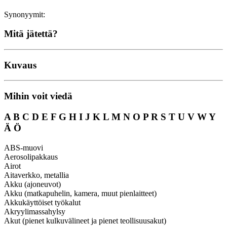
Synonyymit:
Mitä jätettä?
Kuvaus
Mihin voit viedä
A
B
C
D
E
F
G
H
I
J
K
L
M
N
O
P
R
S
T
U
V
W
Y
Ä
Ö
ABS-muovi
Aerosolipakkaus
Airot
Aitaverkko, metallia
Akku (ajoneuvot)
Akku (matkapuhelin, kamera, muut pienlaitteet)
Akkukäyttöiset työkalut
Akryylimassahylsy
Akut (pienet kulkuvälineet ja pienet teollisuusakut)