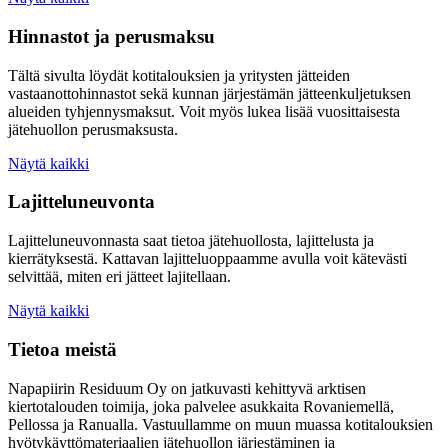
Hinnastot ja perusmaksu
Tältä sivulta löydät kotitalouksien ja yritysten jätteiden
vastaanottohinnastot sekä kunnan järjestämän jätteenkuljetuksen
alueiden tyhjennysmaksut. Voit myös lukea lisää vuosittaisesta
jätehuollon perusmaksusta.
Näytä kaikki
Lajitteluneuvonta
Lajitteluneuvonnasta saat tietoa jätehuollosta, lajittelusta ja
kierrätyksestä. Kattavan lajitteluoppaamme avulla voit kätevästi
selvittää, miten eri jätteet lajitellaan.
Näytä kaikki
Tietoa meistä
Napapiirin Residuum Oy on jatkuvasti kehittyvä arktisen
kiertotalouden toimija, joka palvelee asukkaita Rovaniemellä,
Pellossa ja Ranualla. Vastuullamme on muun muassa kotitalouksien
hyötykäyttömateriaalien jätehuollon järjestäminen ja