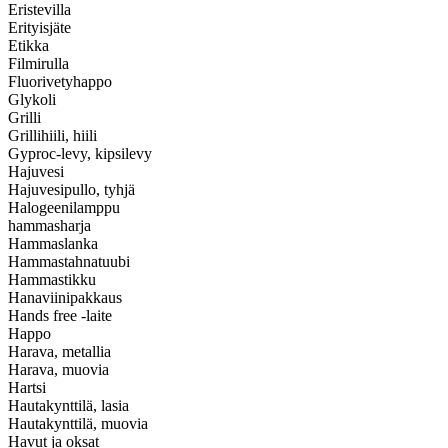
Eristevilla
Erityisjäte
Etikka
Filmirulla
Fluorivetyhappo
Glykoli
Grilli
Grillihiili, hiili
Gyproc-levy, kipsilevy
Hajuvesi
Hajuvesipullo, tyhjä
Halogeenilamppu
hammasharja
Hammaslanka
Hammastahnatuubi
Hammastikku
Hanaviinipakkaus
Hands free -laite
Happo
Harava, metallia
Harava, muovia
Hartsi
Hautakynttilä, lasia
Hautakynttilä, muovia
Havut ja oksat