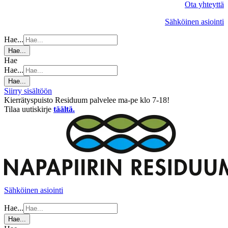
Ota yhteyttä
Sähköinen asiointi
Hae...
Hae...
Hae
Hae...
Hae...
Siirry sisältöön
Kierrätyspuisto Residuum palvelee ma-pe klo 7-18!
Tilaa uutiskirje
täältä.
Sähköinen asiointi
Hae...
Hae...