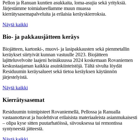
Pellon ja Ranuan kuntien asukkaita, loma-asujia sekä yrityksiä.
Järjestämme toimialueellamme muun muassa
kierrätysasemapalveluita ja erilaisia keräyskierroksia.
Näytä kaikki
Bio- ja pakkausjätteen keräys
Biojätteen, kartonki-, muovi- ja lasipakkausten sekä pienmetallin
keräykset siirtyivät kunnan vastuulle 2023. Biojätteen
lajitteluvelvoite laajeni heinäkuussa 2024 koskemaan Rovaniemen
keskustaajaman kaikkia asuinkiinteistöjä. Tältä sivulta löydät
Residuumin keräysalueet sekä tietoa keräyksen käytännön
järjestelyistä.
Näytä kaikki
Kierrätysasemat
Residuumin toimipisteet Rovaniemellä, Pellossa ja Ranualla
vastaanottavat ja huolehtivat erilaisista materiaaleista asianmukaisesti
– olipa kyse sitten puutarhatöissä, siivouksessa tai remontissa
syntyneestä jätteestä.
Näytä kaikki