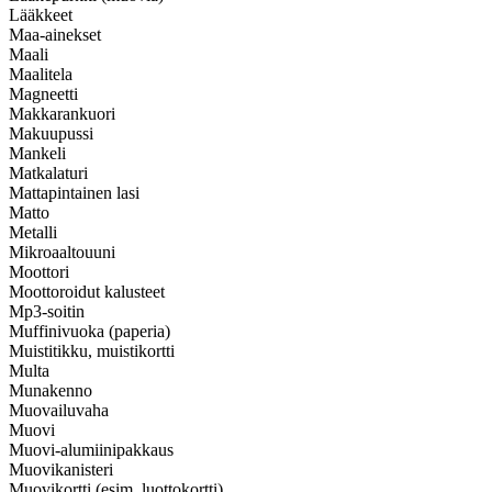
Lääkkeet
Maa-ainekset
Maali
Maalitela
Magneetti
Makkarankuori
Makuupussi
Mankeli
Matkalaturi
Mattapintainen lasi
Matto
Metalli
Mikroaaltouuni
Moottori
Moottoroidut kalusteet
Mp3-soitin
Muffinivuoka (paperia)
Muistitikku, muistikortti
Multa
Munakenno
Muovailuvaha
Muovi
Muovi-alumiinipakkaus
Muovikanisteri
Muovikortti (esim. luottokortti)