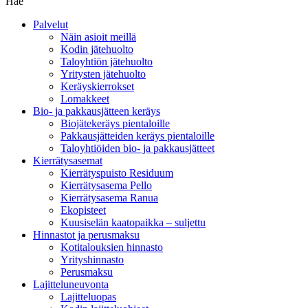
Hae
Palvelut
Näin asioit meillä
Kodin jätehuolto
Taloyhtiön jätehuolto
Yritysten jätehuolto
Keräyskierrokset
Lomakkeet
Bio- ja pakkausjätteen keräys
Biojätekeräys pientaloille
Pakkausjätteiden keräys pientaloille
Taloyhtiöiden bio- ja pakkausjätteet
Kierrätysasemat
Kierrätyspuisto Residuum
Kierrätysasema Pello
Kierrätysasema Ranua
Ekopisteet
Kuusiselän kaatopaikka – suljettu
Hinnastot ja perusmaksu
Kotitalouksien hinnasto
Yrityshinnasto
Perusmaksu
Lajitteluneuvonta
Lajitteluopas