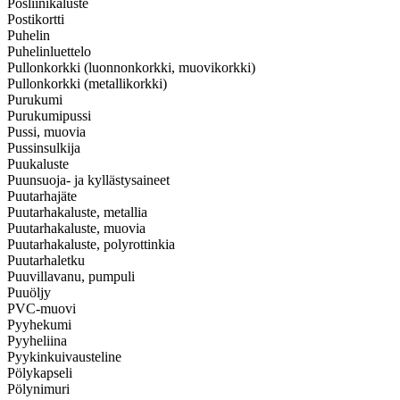
Posliinikaluste
Postikortti
Puhelin
Puhelinluettelo
Pullonkorkki (luonnonkorkki, muovikorkki)
Pullonkorkki (metallikorkki)
Purukumi
Purukumipussi
Pussi, muovia
Pussinsulkija
Puukaluste
Puunsuoja- ja kyllästysaineet
Puutarhajäte
Puutarhakaluste, metallia
Puutarhakaluste, muovia
Puutarhakaluste, polyrottinkia
Puutarhaletku
Puuvillavanu, pumpuli
Puuöljy
PVC-muovi
Pyyhekumi
Pyyheliina
Pyykinkuivausteline
Pölykapseli
Pölynimuri