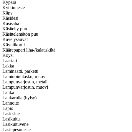
Kypärä
Kytkinneste
Käpy
Käsidesi
Käsisaha
Käsitelty puu
Käsittelemätön puu
Kävelysauvat
Käyntikortti
Käärepaperi liha-/kalatiskiltä
Köysi
Laastari
Lakka
Laminaatti, parketti
Laminointitasku, muovi
Lampunvarjostin, metalli
Lampunvarjostin, muovi
Lanka
Lankarulla (hylsy)
Lannoite
Lapio
Lasiesine
Lasikuitu
Lasikuituvene
Lasinpesuneste