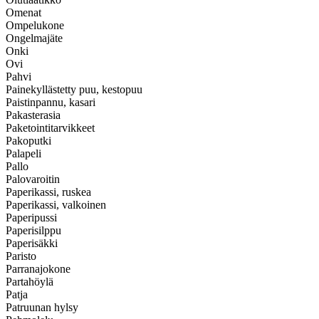
Omenat
Ompelukone
Ongelmajäte
Onki
Ovi
Pahvi
Painekyllästetty puu, kestopuu
Paistinpannu, kasari
Pakasterasia
Paketointitarvikkeet
Pakoputki
Palapeli
Pallo
Palovaroitin
Paperikassi, ruskea
Paperikassi, valkoinen
Paperipussi
Paperisilppu
Paperisäkki
Paristo
Parranajokone
Partahöylä
Patja
Patruunan hylsy