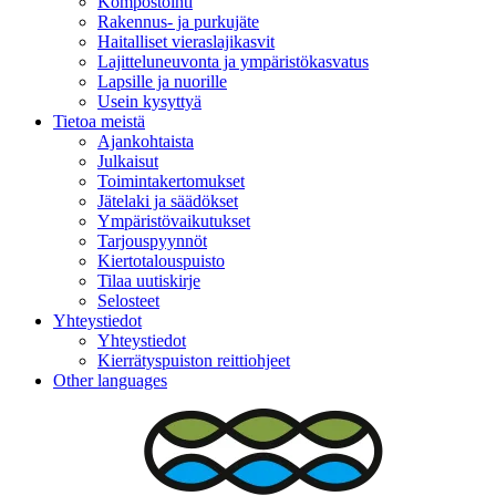
Kompostointi
Rakennus- ja purkujäte
Haitalliset vieraslajikasvit
Lajitteluneuvonta ja ympäristökasvatus
Lapsille ja nuorille
Usein kysyttyä
Tietoa meistä
Ajankohtaista
Julkaisut
Toimintakertomukset
Jätelaki ja säädökset
Ympäristövaikutukset
Tarjouspyynnöt
Kiertotalouspuisto
Tilaa uutiskirje
Selosteet
Yhteystiedot
Yhteystiedot
Kierrätyspuiston reittiohjeet
Other languages