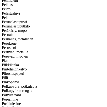
Pehmolelu
Peililasi
Peitto
Pelastusliivi
Pelti
Perunalastupussi
Perunalastuputkilo
Peräkärry, mopo
Pesuaine
Pesuallas, metallinen
Pesukone
Pesusieni
Pesuvati, metallia
Pesuvati, muovia
Piano
Piikkilanka
Piirtoheitinkalvo
Piirustuspaperi
Pilli
Pinkopahvi
Polkupyörä, potkulauta
Polkupyörän rengas
Polyuretaani
Poreamme
Posliiniesine