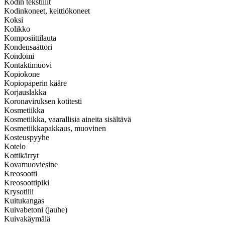
Kodin tekstiilit
Kodinkoneet, keittiökoneet
Koksi
Kolikko
Komposiittilauta
Kondensaattori
Kondomi
Kontaktimuovi
Kopiokone
Kopiopaperin kääre
Korjauslakka
Koronaviruksen kotitesti
Kosmetiikka
Kosmetiikka, vaarallisia aineita sisältävä
Kosmetiikkapakkaus, muovinen
Kosteuspyyhe
Kotelo
Kottikärryt
Kovamuoviesine
Kreosootti
Kreosoottipiki
Krysotiili
Kuitukangas
Kuivabetoni (jauhe)
Kuivakäymälä