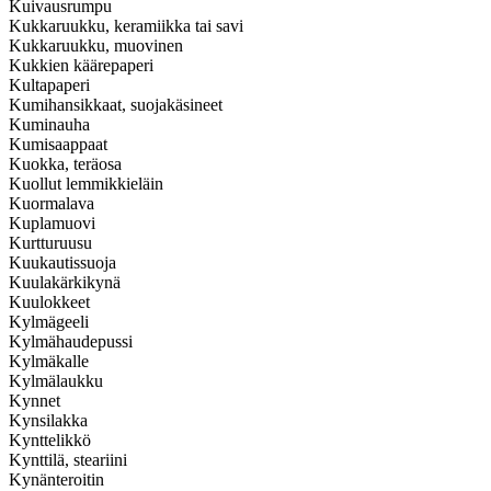
Kuivausrumpu
Kukkaruukku, keramiikka tai savi
Kukkaruukku, muovinen
Kukkien käärepaperi
Kultapaperi
Kumihansikkaat, suojakäsineet
Kuminauha
Kumisaappaat
Kuokka, teräosa
Kuollut lemmikkieläin
Kuormalava
Kuplamuovi
Kurtturuusu
Kuukautissuoja
Kuulakärkikynä
Kuulokkeet
Kylmägeeli
Kylmähaudepussi
Kylmäkalle
Kylmälaukku
Kynnet
Kynsilakka
Kynttelikkö
Kynttilä, steariini
Kynänteroitin