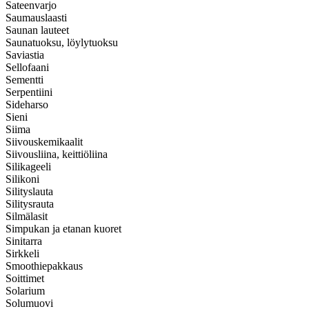
Sateenvarjo
Saumauslaasti
Saunan lauteet
Saunatuoksu, löylytuoksu
Saviastia
Sellofaani
Sementti
Serpentiini
Sideharso
Sieni
Siima
Siivouskemikaalit
Siivousliina, keittiöliina
Silikageeli
Silikoni
Silityslauta
Silitysrauta
Silmälasit
Simpukan ja etanan kuoret
Sinitarra
Sirkkeli
Smoothiepakkaus
Soittimet
Solarium
Solumuovi