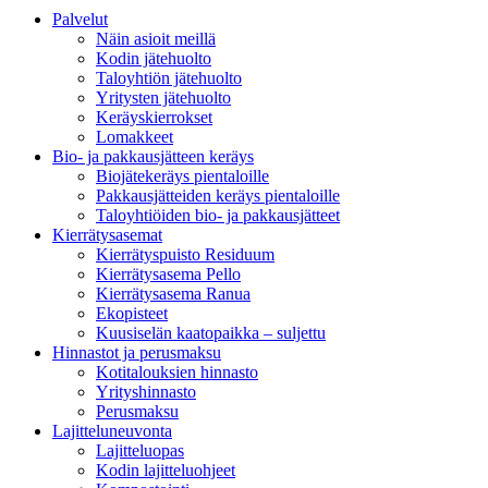
Palvelut
Näin asioit meillä
Kodin jätehuolto
Taloyhtiön jätehuolto
Yritysten jätehuolto
Keräyskierrokset
Lomakkeet
Bio- ja pakkausjätteen keräys
Biojätekeräys pientaloille
Pakkausjätteiden keräys pientaloille
Taloyhtiöiden bio- ja pakkausjätteet
Kierrätysasemat
Kierrätyspuisto Residuum
Kierrätysasema Pello
Kierrätysasema Ranua
Ekopisteet
Kuusiselän kaatopaikka – suljettu
Hinnastot ja perusmaksu
Kotitalouksien hinnasto
Yrityshinnasto
Perusmaksu
Lajitteluneuvonta
Lajitteluopas
Kodin lajitteluohjeet