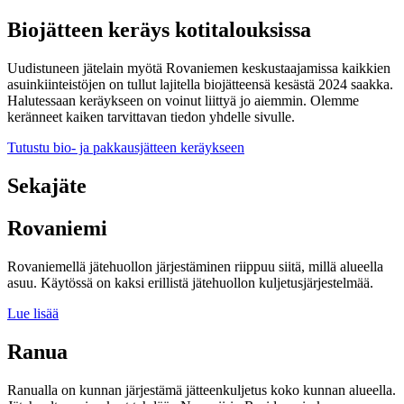
Biojätteen keräys kotitalouksissa
Uudistuneen jätelain myötä Rovaniemen keskustaajamissa kaikkien
asuinkiinteistöjen on tullut lajitella biojätteensä kesästä 2024 saakka.
Halutessaan keräykseen on voinut liittyä jo aiemmin. Olemme
keränneet kaiken tarvittavan tiedon yhdelle sivulle.
Tutustu bio- ja pakkausjätteen keräykseen
Sekajäte
Rovaniemi
Rovaniemellä jätehuollon järjestäminen riippuu siitä, millä alueella
asuu. Käytössä on kaksi erillistä jätehuollon kuljetusjärjestelmää.
Lue lisää
Ranua
Ranualla on kunnan järjestämä jätteenkuljetus koko kunnan alueella.