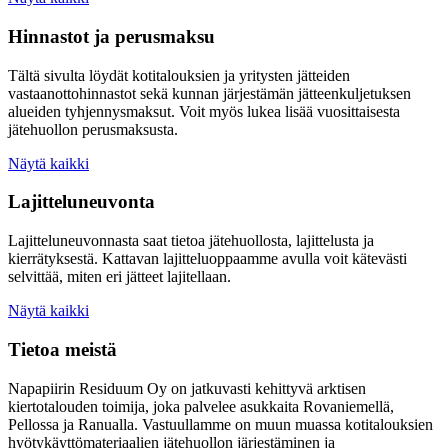
Hinnastot ja perusmaksu
Tältä sivulta löydät kotitalouksien ja yritysten jätteiden
vastaanottohinnastot sekä kunnan järjestämän jätteenkuljetuksen
alueiden tyhjennysmaksut. Voit myös lukea lisää vuosittaisesta
jätehuollon perusmaksusta.
Näytä kaikki
Lajitteluneuvonta
Lajitteluneuvonnasta saat tietoa jätehuollosta, lajittelusta ja
kierrätyksestä. Kattavan lajitteluoppaamme avulla voit kätevästi
selvittää, miten eri jätteet lajitellaan.
Näytä kaikki
Tietoa meistä
Napapiirin Residuum Oy on jatkuvasti kehittyvä arktisen
kiertotalouden toimija, joka palvelee asukkaita Rovaniemellä,
Pellossa ja Ranualla. Vastuullamme on muun muassa kotitalouksien
hyötykäyttömateriaalien jätehuollon järjestäminen ja