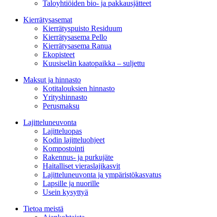
Taloyhtiöiden bio- ja pakkausjätteet
Kierrätysasemat
Kierrätyspuisto Residuum
Kierrätysasema Pello
Kierrätysasema Ranua
Ekopisteet
Kuusiselän kaatopaikka – suljettu
Maksut ja hinnasto
Kotitalouksien hinnasto
Yrityshinnasto
Perusmaksu
Lajitteluneuvonta
Lajitteluopas
Kodin lajitteluohjeet
Kompostointi
Rakennus- ja purkujäte
Haitalliset vieraslajikasvit
Lajitteluneuvonta ja ympäristökasvatus
Lapsille ja nuorille
Usein kysyttyä
Tietoa meistä