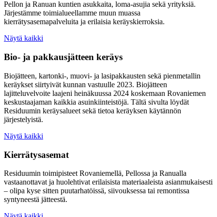
Pellon ja Ranuan kuntien asukkaita, loma-asujia sekä yrityksiä.
Järjestämme toimialueellamme muun muassa
kierrätysasemapalveluita ja erilaisia keräyskierroksia.
Näytä kaikki
Bio- ja pakkausjätteen keräys
Biojätteen, kartonki-, muovi- ja lasipakkausten sekä pienmetallin
keräykset siirtyivät kunnan vastuulle 2023. Biojätteen
lajitteluvelvoite laajeni heinäkuussa 2024 koskemaan Rovaniemen
keskustaajaman kaikkia asuinkiinteistöjä. Tältä sivulta löydät
Residuumin keräysalueet sekä tietoa keräyksen käytännön
järjestelyistä.
Näytä kaikki
Kierrätysasemat
Residuumin toimipisteet Rovaniemellä, Pellossa ja Ranualla
vastaanottavat ja huolehtivat erilaisista materiaaleista asianmukaisesti
– olipa kyse sitten puutarhatöissä, siivouksessa tai remontissa
syntyneestä jätteestä.
Näytä kaikki