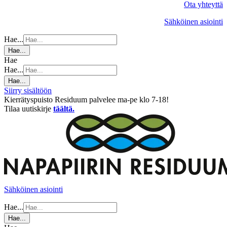
Ota yhteyttä
Sähköinen asiointi
Hae...
Hae...
Hae
Hae...
Hae...
Siirry sisältöön
Kierrätyspuisto Residuum palvelee ma-pe klo 7-18!
Tilaa uutiskirje
täältä.
Sähköinen asiointi
Hae...
Hae...