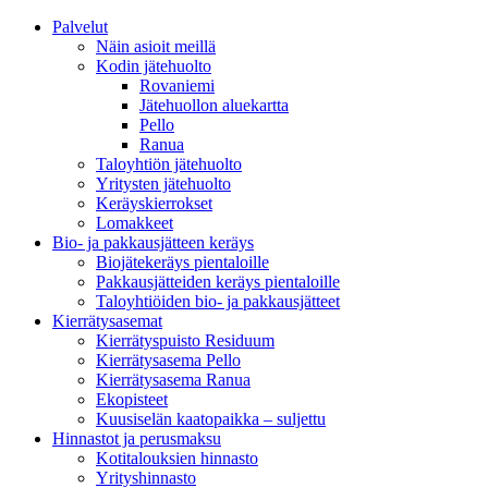
Palvelut
Näin asioit meillä
Kodin jätehuolto
Rovaniemi
Jätehuollon aluekartta
Pello
Ranua
Taloyhtiön jätehuolto
Yritysten jätehuolto
Keräyskierrokset
Lomakkeet
Bio- ja pakkausjätteen keräys
Biojätekeräys pientaloille
Pakkausjätteiden keräys pientaloille
Taloyhtiöiden bio- ja pakkausjätteet
Kierrätysasemat
Kierrätyspuisto Residuum
Kierrätysasema Pello
Kierrätysasema Ranua
Ekopisteet
Kuusiselän kaatopaikka – suljettu
Hinnastot ja perusmaksu
Kotitalouksien hinnasto
Yrityshinnasto