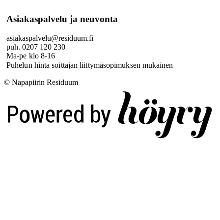
Asiakaspalvelu ja neuvonta
asiakaspalvelu@residuum.fi
puh. 0207 120 230
Ma-pe klo 8-16
Puhelun hinta soittajan liittymäsopimuksen mukainen
© Napapiirin Residuum
Digi- ja mainostoimisto Höyry Rovaniemi ja Oulu