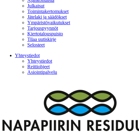
Ajankohtaista
Julkaisut
Toimintakertomukset
Jätelaki ja säädökset
Ympäristövaikutukset
Tarjouspyynnöt
Kiertotalouspuisto
Tilaa uutiskirje
Selosteet
Yhteystiedot
Yhteystiedot
Reittiohjeet
Asiointipalvelu