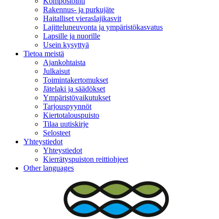
Kompostointi
Rakennus- ja purkujäte
Haitalliset vieraslajikasvit
Lajitteluneuvonta ja ympäristökasvatus
Lapsille ja nuorille
Usein kysyttyä
Tietoa meistä
Ajankohtaista
Julkaisut
Toimintakertomukset
Jätelaki ja säädökset
Ympäristövaikutukset
Tarjouspyynnöt
Kiertotalouspuisto
Tilaa uutiskirje
Selosteet
Yhteystiedot
Yhteystiedot
Kierrätyspuiston reittiohjeet
Other languages