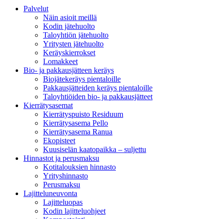
Palvelut
Näin asioit meillä
Kodin jätehuolto
Taloyhtiön jätehuolto
Yritysten jätehuolto
Keräyskierrokset
Lomakkeet
Bio- ja pakkausjätteen keräys
Biojätekeräys pientaloille
Pakkausjätteiden keräys pientaloille
Taloyhtiöiden bio- ja pakkausjätteet
Kierrätysasemat
Kierrätyspuisto Residuum
Kierrätysasema Pello
Kierrätysasema Ranua
Ekopisteet
Kuusiselän kaatopaikka – suljettu
Hinnastot ja perusmaksu
Kotitalouksien hinnasto
Yrityshinnasto
Perusmaksu
Lajitteluneuvonta
Lajitteluopas
Kodin lajitteluohjeet