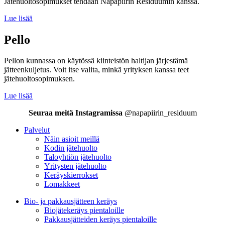
Jätehuoltosopimukset tehdään Napapiirin Residuumin kanssa.
Lue lisää
Pello
Pellon kunnassa on käytössä kiinteistön haltijan järjestämä
jätteenkuljetus. Voit itse valita, minkä yrityksen kanssa teet
jätehuoltosopimuksen.
Lue lisää
Seuraa meitä Instagramissa
@napapiirin_residuum
Palvelut
Näin asioit meillä
Kodin jätehuolto
Taloyhtiön jätehuolto
Yritysten jätehuolto
Keräyskierrokset
Lomakkeet
Bio- ja pakkausjätteen keräys
Biojätekeräys pientaloille
Pakkausjätteiden keräys pientaloille