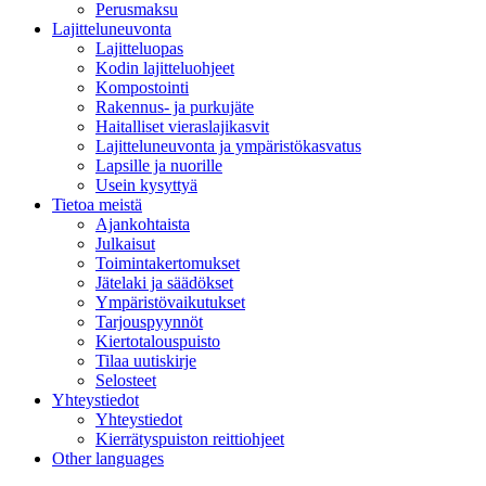
Perusmaksu
Lajitteluneuvonta
Lajitteluopas
Kodin lajitteluohjeet
Kompostointi
Rakennus- ja purkujäte
Haitalliset vieraslajikasvit
Lajitteluneuvonta ja ympäristökasvatus
Lapsille ja nuorille
Usein kysyttyä
Tietoa meistä
Ajankohtaista
Julkaisut
Toimintakertomukset
Jätelaki ja säädökset
Ympäristövaikutukset
Tarjouspyynnöt
Kiertotalouspuisto
Tilaa uutiskirje
Selosteet
Yhteystiedot
Yhteystiedot
Kierrätyspuiston reittiohjeet
Other languages