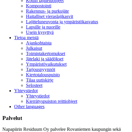
Kodin lajitteluohjeet
Kompostointi
Rakennus- ja purkujäte
Haitalliset vieraslajikasvit
Lajitteluneuvonta ja ympäristökasvatus
Lapsille ja nuorille
Usein kysyttyä
Tietoa meistä
Ajankohtaista
Julkaisut
Toimintakertomukset
Jätelaki ja säädökset
Ympäristövaikutukset
Tarjouspyynnöt
Kiertotalouspuisto
Tilaa uutiskirje
Selosteet
Yhteystiedot
Yhteystiedot
Kierrätyspuiston reittiohjeet
Other languages
Palvelut
Napapiirin Residuum Oy palvelee Rovaniemen kaupungin sekä