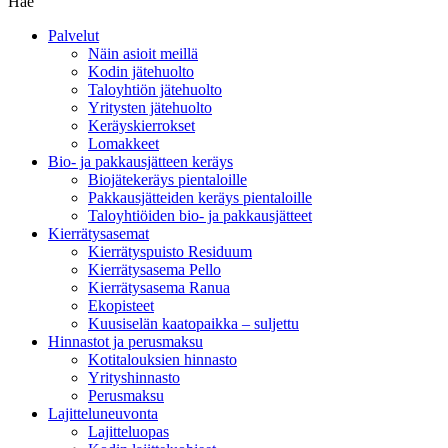
Hae
Palvelut
Näin asioit meillä
Kodin jätehuolto
Taloyhtiön jätehuolto
Yritysten jätehuolto
Keräyskierrokset
Lomakkeet
Bio- ja pakkausjätteen keräys
Biojätekeräys pientaloille
Pakkausjätteiden keräys pientaloille
Taloyhtiöiden bio- ja pakkausjätteet
Kierrätysasemat
Kierrätyspuisto Residuum
Kierrätysasema Pello
Kierrätysasema Ranua
Ekopisteet
Kuusiselän kaatopaikka – suljettu
Hinnastot ja perusmaksu
Kotitalouksien hinnasto
Yrityshinnasto
Perusmaksu
Lajitteluneuvonta
Lajitteluopas