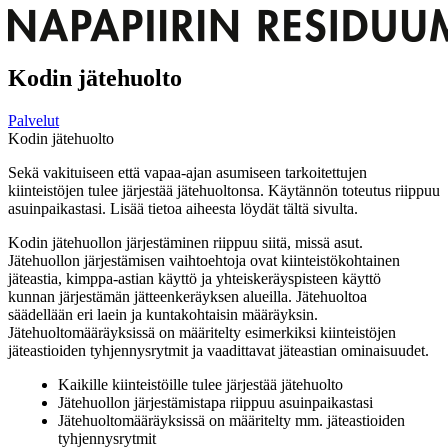
Kodin jätehuolto
Palvelut
Kodin jätehuolto
Sekä vakituiseen että vapaa-ajan asumiseen tarkoitettujen
kiinteistöjen tulee järjestää jätehuoltonsa. Käytännön toteutus riippuu
asuinpaikastasi. Lisää tietoa aiheesta löydät tältä sivulta.
Kodin jätehuollon järjestäminen riippuu siitä, missä asut.
Jätehuollon järjestämisen vaihtoehtoja ovat kiinteistökohtainen
jäteastia, kimppa-astian käyttö ja yhteiskeräyspisteen käyttö
kunnan järjestämän jätteenkeräyksen alueilla. Jätehuoltoa
säädellään eri laein ja kuntakohtaisin määräyksin.
Jätehuoltomääräyksissä on määritelty esimerkiksi kiinteistöjen
jäteastioiden tyhjennysrytmit ja vaadittavat jäteastian ominaisuudet.
Kaikille kiinteistöille tulee järjestää jätehuolto
Jätehuollon järjestämistapa riippuu asuinpaikastasi
Jätehuoltomääräyksissä on määritelty mm. jäteastioiden
tyhjennysrytmit