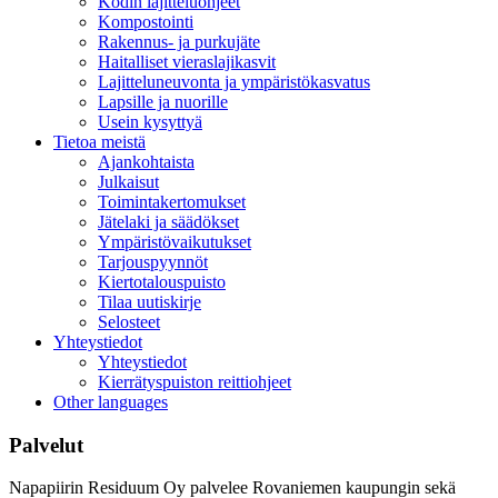
Kodin lajitteluohjeet
Kompostointi
Rakennus- ja purkujäte
Haitalliset vieraslajikasvit
Lajitteluneuvonta ja ympäristökasvatus
Lapsille ja nuorille
Usein kysyttyä
Tietoa meistä
Ajankohtaista
Julkaisut
Toimintakertomukset
Jätelaki ja säädökset
Ympäristövaikutukset
Tarjouspyynnöt
Kiertotalouspuisto
Tilaa uutiskirje
Selosteet
Yhteystiedot
Yhteystiedot
Kierrätyspuiston reittiohjeet
Other languages
Palvelut
Napapiirin Residuum Oy palvelee Rovaniemen kaupungin sekä