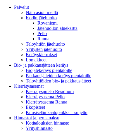
Palvelut
Näin asioit meillä
Kodin jätehuolto
Rovaniemi
Jätehuollon aluekartta
Pello
Ranua
Taloyhtiön jätehuolto
Yritysten jätehuolto
Keräyskierrokset
Lomakkeet
Bio- ja pakkausjätteen keräys
Biojätekeräys pientaloille
Pakkausjätteiden keräys pientaloille
Taloyhtiöiden bio- ja pakkausjätteet
Kierrätysasemat
Kierrätyspuisto Residuum
Kierrätysasema Pello
Kierrätysasema Ranua
Ekopisteet
Kuusiselän kaatopaikka – suljettu
Hinnastot ja perusmaksu
Kotitalouksien hinnasto
Yrityshinnasto