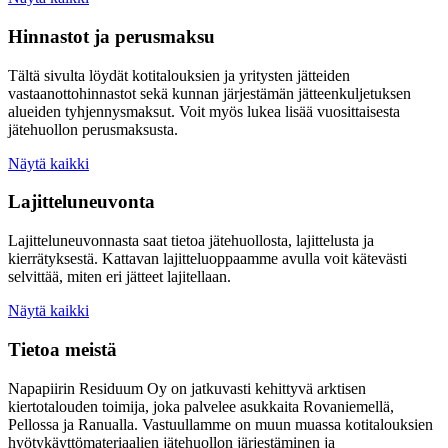
Hinnastot ja perusmaksu
Tältä sivulta löydät kotitalouksien ja yritysten jätteiden
vastaanottohinnastot sekä kunnan järjestämän jätteenkuljetuksen
alueiden tyhjennysmaksut. Voit myös lukea lisää vuosittaisesta
jätehuollon perusmaksusta.
Näytä kaikki
Lajitteluneuvonta
Lajitteluneuvonnasta saat tietoa jätehuollosta, lajittelusta ja
kierrätyksestä. Kattavan lajitteluoppaamme avulla voit kätevästi
selvittää, miten eri jätteet lajitellaan.
Näytä kaikki
Tietoa meistä
Napapiirin Residuum Oy on jatkuvasti kehittyvä arktisen
kiertotalouden toimija, joka palvelee asukkaita Rovaniemellä,
Pellossa ja Ranualla. Vastuullamme on muun muassa kotitalouksien
hyötykäyttömateriaalien jätehuollon järjestäminen ja