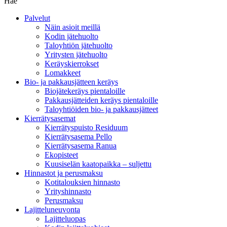
Hae
Palvelut
Näin asioit meillä
Kodin jätehuolto
Taloyhtiön jätehuolto
Yritysten jätehuolto
Keräyskierrokset
Lomakkeet
Bio- ja pakkausjätteen keräys
Biojätekeräys pientaloille
Pakkausjätteiden keräys pientaloille
Taloyhtiöiden bio- ja pakkausjätteet
Kierrätysasemat
Kierrätyspuisto Residuum
Kierrätysasema Pello
Kierrätysasema Ranua
Ekopisteet
Kuusiselän kaatopaikka – suljettu
Hinnastot ja perusmaksu
Kotitalouksien hinnasto
Yrityshinnasto
Perusmaksu
Lajitteluneuvonta
Lajitteluopas