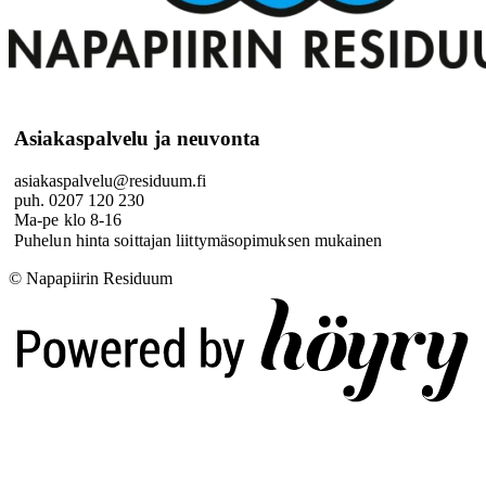
Asiakaspalvelu ja neuvonta
asiakaspalvelu@residuum.fi
puh. 0207 120 230
Ma-pe klo 8-16
Puhelun hinta soittajan liittymäsopimuksen mukainen
© Napapiirin Residuum
Digi- ja mainostoimisto Höyry Rovaniemi ja Oulu