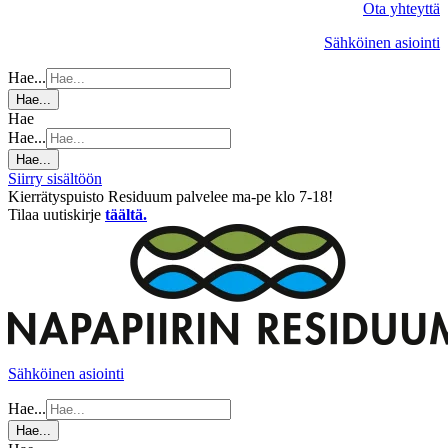
Ota yhteyttä
Sähköinen asiointi
Hae...
Hae...
Hae
Hae...
Hae...
Siirry sisältöön
Kierrätyspuisto Residuum palvelee ma-pe klo 7-18!
Tilaa uutiskirje
täältä.
Sähköinen asiointi
Hae...
Hae...