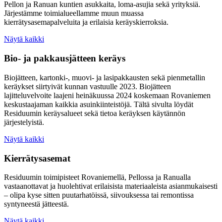
Pellon ja Ranuan kuntien asukkaita, loma-asujia sekä yrityksiä.
Järjestämme toimialueellamme muun muassa
kierrätysasemapalveluita ja erilaisia keräyskierroksia.
Näytä kaikki
Bio- ja pakkausjätteen keräys
Biojätteen, kartonki-, muovi- ja lasipakkausten sekä pienmetallin
keräykset siirtyivät kunnan vastuulle 2023. Biojätteen
lajitteluvelvoite laajeni heinäkuussa 2024 koskemaan Rovaniemen
keskustaajaman kaikkia asuinkiinteistöjä. Tältä sivulta löydät
Residuumin keräysalueet sekä tietoa keräyksen käytännön
järjestelyistä.
Näytä kaikki
Kierrätysasemat
Residuumin toimipisteet Rovaniemellä, Pellossa ja Ranualla
vastaanottavat ja huolehtivat erilaisista materiaaleista asianmukaisesti
– olipa kyse sitten puutarhatöissä, siivouksessa tai remontissa
syntyneestä jätteestä.
Näytä kaikki