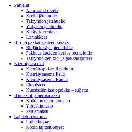
Palvelut
Näin asioit meillä
Kodin jätehuolto
Taloyhtiön jätehuolto
Yritysten jätehuolto
Keräyskierrokset
Lomakkeet
Bio- ja pakkausjätteen keräys
Biojätekeräys pientaloille
Pakkausjätteiden keräys pientaloille
Taloyhtiöiden bio- ja pakkausjätteet
Kierrätysasemat
Kierrätyspuisto Residuum
Kierrätysasema Pello
Kierrätysasema Ranua
Ekopisteet
Kuusiselän kaatopaikka – suljettu
Hinnastot ja perusmaksu
Kotitalouksien hinnasto
Yrityshinnasto
Perusmaksu
Lajitteluneuvonta
Lajitteluopas
Kodin lajitteluohjeet