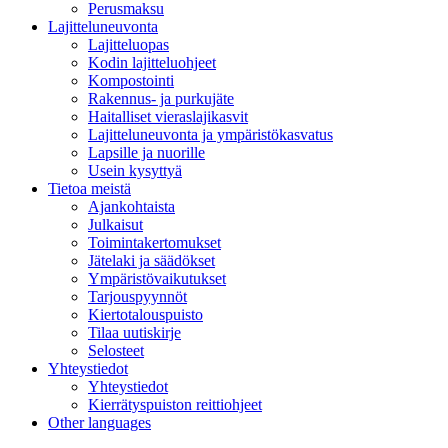
Perusmaksu
Lajitteluneuvonta
Lajitteluopas
Kodin lajitteluohjeet
Kompostointi
Rakennus- ja purkujäte
Haitalliset vieraslajikasvit
Lajitteluneuvonta ja ympäristökasvatus
Lapsille ja nuorille
Usein kysyttyä
Tietoa meistä
Ajankohtaista
Julkaisut
Toimintakertomukset
Jätelaki ja säädökset
Ympäristövaikutukset
Tarjouspyynnöt
Kiertotalouspuisto
Tilaa uutiskirje
Selosteet
Yhteystiedot
Yhteystiedot
Kierrätyspuiston reittiohjeet
Other languages