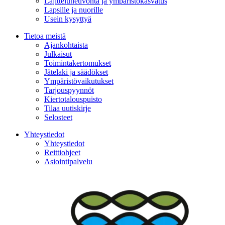
Lajitteluneuvonta ja ympäristökasvatus
Lapsille ja nuorille
Usein kysyttyä
Tietoa meistä
Ajankohtaista
Julkaisut
Toimintakertomukset
Jätelaki ja säädökset
Ympäristövaikutukset
Tarjouspyynnöt
Kiertotalouspuisto
Tilaa uutiskirje
Selosteet
Yhteystiedot
Yhteystiedot
Reittiohjeet
Asiointipalvelu