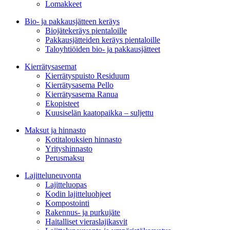
Lomakkeet
Bio- ja pakkausjätteen keräys
Biojätekeräys pientaloille
Pakkausjätteiden keräys pientaloille
Taloyhtiöiden bio- ja pakkausjätteet
Kierrätysasemat
Kierrätyspuisto Residuum
Kierrätysasema Pello
Kierrätysasema Ranua
Ekopisteet
Kuusiselän kaatopaikka – suljettu
Maksut ja hinnasto
Kotitalouksien hinnasto
Yrityshinnasto
Perusmaksu
Lajitteluneuvonta
Lajitteluopas
Kodin lajitteluohjeet
Kompostointi
Rakennus- ja purkujäte
Haitalliset vieraslajikasvit