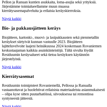
Pellon ja Ranuan kuntien asukkaita, loma-asujia sekä yrityksiä.
Järjestämme toimialueellamme muun muassa
kierrätysasemapalveluita ja erilaisia keräyskierroksia.
Näytä kaikki
Bio- ja pakkausjätteen keräys
Biojätteen, kartonki-, muovi- ja lasipakkausten sekä pienmetallin
keräykset siirtyivät kunnan vastuulle 2023. Biojätteen
lajitteluvelvoite laajeni heinäkuussa 2024 koskemaan Rovaniemen
keskustaajaman kaikkia asuinkiinteistöjä. Tältä sivulta löydät
Residuumin keräysalueet sekä tietoa keräyksen käytännön
järjestelyistä.
Näytä kaikki
Kierrätysasemat
Residuumin toimipisteet Rovaniemellä, Pellossa ja Ranualla
vastaanottavat ja huolehtivat erilaisista materiaaleista asianmukaisesti
– olipa kyse sitten puutarhatöissä, siivouksessa tai remontissa
syntyneestä jätteestä.
Näytä kaikki