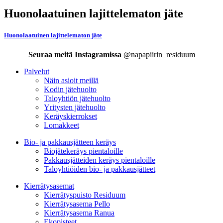
Huonolaatuinen lajittelematon jäte
Huonolaatuinen lajittelematon jäte
Seuraa meitä Instagramissa
@napapiirin_residuum
Palvelut
Näin asioit meillä
Kodin jätehuolto
Taloyhtiön jätehuolto
Yritysten jätehuolto
Keräyskierrokset
Lomakkeet
Bio- ja pakkausjätteen keräys
Biojätekeräys pientaloille
Pakkausjätteiden keräys pientaloille
Taloyhtiöiden bio- ja pakkausjätteet
Kierrätysasemat
Kierrätyspuisto Residuum
Kierrätysasema Pello
Kierrätysasema Ranua
Ekopisteet