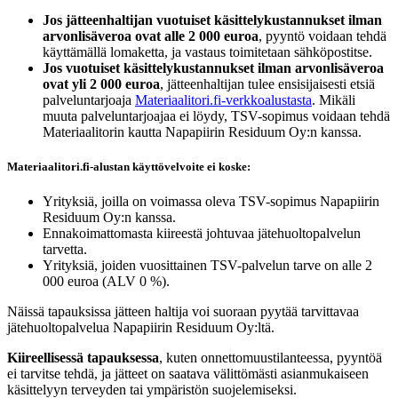
Jos jätteenhaltijan vuotuiset käsittelykustannukset ilman
arvonlisäveroa ovat alle 2 000 euroa
, pyyntö voidaan tehdä
käyttämällä lomaketta, ja vastaus toimitetaan sähköpostitse.
Jos vuotuiset käsittelykustannukset ilman arvonlisäveroa
ovat yli 2 000 euroa
, jätteenhaltijan tulee ensisijaisesti etsiä
palveluntarjoaja
Materiaalitori.fi-verkkoalustasta
. Mikäli
muuta palveluntarjoajaa ei löydy, TSV-sopimus voidaan tehdä
Materiaalitorin kautta Napapiirin Residuum Oy:n kanssa.
Materiaalitori.fi-alustan käyttövelvoite ei koske:
Yrityksiä, joilla on voimassa oleva TSV-sopimus Napapiirin
Residuum Oy:n kanssa.
Ennakoimattomasta kiireestä johtuvaa jätehuoltopalvelun
tarvetta.
Yrityksiä, joiden vuosittainen TSV-palvelun tarve on alle 2
000 euroa (ALV 0 %).
Näissä tapauksissa jätteen haltija voi suoraan pyytää tarvittavaa
jätehuoltopalvelua Napapiirin Residuum Oy:ltä.
Kiireellisessä tapauksessa
, kuten onnettomuustilanteessa, pyyntöä
ei tarvitse tehdä, ja jätteet on saatava välittömästi asianmukaiseen
käsittelyyn terveyden tai ympäristön suojelemiseksi.