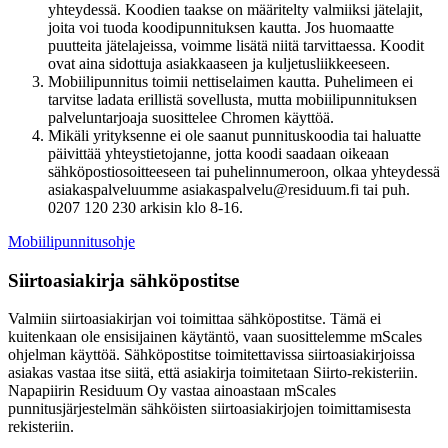
yhteydessä. Koodien taakse on määritelty valmiiksi jätelajit,
joita voi tuoda koodipunnituksen kautta. Jos huomaatte
puutteita jätelajeissa, voimme lisätä niitä tarvittaessa. Koodit
ovat aina sidottuja asiakkaaseen ja kuljetusliikkeeseen.
Mobiilipunnitus toimii nettiselaimen kautta. Puhelimeen ei
tarvitse ladata erillistä sovellusta, mutta mobiilipunnituksen
palveluntarjoaja suosittelee Chromen käyttöä.
Mikäli yrityksenne ei ole saanut punnituskoodia tai haluatte
päivittää yhteystietojanne, jotta koodi saadaan oikeaan
sähköpostiosoitteeseen tai puhelinnumeroon, olkaa yhteydessä
asiakaspalveluumme asiakaspalvelu@residuum.fi tai puh.
0207 120 230 arkisin klo 8-16.
Mobiilipunnitusohje
Siirtoasiakirja sähköpostitse
Valmiin siirtoasiakirjan voi toimittaa sähköpostitse. Tämä ei
kuitenkaan ole ensisijainen käytäntö, vaan suosittelemme mScales
ohjelman käyttöä. Sähköpostitse toimitettavissa siirtoasiakirjoissa
asiakas vastaa itse siitä, että asiakirja toimitetaan Siirto-rekisteriin.
Napapiirin Residuum Oy vastaa ainoastaan mScales
punnitusjärjestelmän sähköisten siirtoasiakirjojen toimittamisesta
rekisteriin.