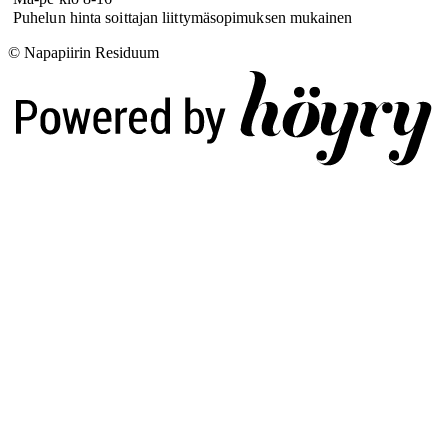
Puhelun hinta soittajan liittymäsopimuksen mukainen
© Napapiirin Residuum
Digi- ja mainostoimisto Höyry Rovaniemi ja Oulu