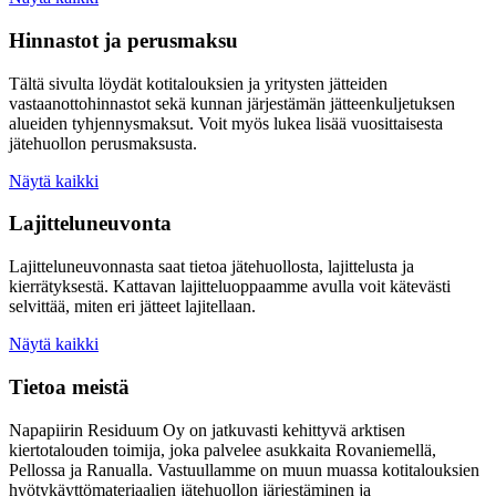
Hinnastot ja perusmaksu
Tältä sivulta löydät kotitalouksien ja yritysten jätteiden
vastaanottohinnastot sekä kunnan järjestämän jätteenkuljetuksen
alueiden tyhjennysmaksut. Voit myös lukea lisää vuosittaisesta
jätehuollon perusmaksusta.
Näytä kaikki
Lajitteluneuvonta
Lajitteluneuvonnasta saat tietoa jätehuollosta, lajittelusta ja
kierrätyksestä. Kattavan lajitteluoppaamme avulla voit kätevästi
selvittää, miten eri jätteet lajitellaan.
Näytä kaikki
Tietoa meistä
Napapiirin Residuum Oy on jatkuvasti kehittyvä arktisen
kiertotalouden toimija, joka palvelee asukkaita Rovaniemellä,
Pellossa ja Ranualla. Vastuullamme on muun muassa kotitalouksien
hyötykäyttömateriaalien jätehuollon järjestäminen ja