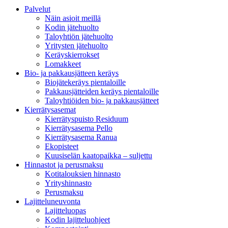
Palvelut
Näin asioit meillä
Kodin jätehuolto
Taloyhtiön jätehuolto
Yritysten jätehuolto
Keräyskierrokset
Lomakkeet
Bio- ja pakkausjätteen keräys
Biojätekeräys pientaloille
Pakkausjätteiden keräys pientaloille
Taloyhtiöiden bio- ja pakkausjätteet
Kierrätysasemat
Kierrätyspuisto Residuum
Kierrätysasema Pello
Kierrätysasema Ranua
Ekopisteet
Kuusiselän kaatopaikka – suljettu
Hinnastot ja perusmaksu
Kotitalouksien hinnasto
Yrityshinnasto
Perusmaksu
Lajitteluneuvonta
Lajitteluopas
Kodin lajitteluohjeet