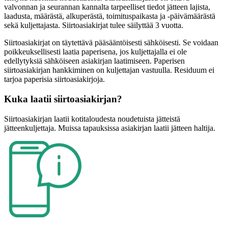
valvonnan ja seurannan kannalta tarpeelliset tiedot jätteen lajista,
laadusta, määrästä, alkuperästä, toimituspaikasta ja -päivämäärästä
sekä kuljettajasta. Siirtoasiakirjat tulee säilyttää 3 vuotta.
Siirtoasiakirjat on täytettävä pääsääntöisesti sähköisesti. Se voidaan
poikkeuksellisesti laatia paperisena, jos kuljettajalla ei ole
edellytyksiä sähköiseen asiakirjan laatimiseen. Paperisen
siirtoasiakirjan hankkiminen on kuljettajan vastuulla. Residuum ei
tarjoa paperisia siirtoasiakirjoja.
Kuka laatii siirtoasiakirjan?
Siirtoasiakirjan laatii kotitaloudesta noudetuista jätteistä
jätteenkuljettaja. Muissa tapauksissa asiakirjan laatii jätteen haltija.