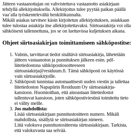
Jätteen vastaanottajan on vahvistettava vastaanotto asiakirjaan
tehdyllä allekirjoituksella. Allekirjoitus tulee pyytää paikan päällä
vaa’alla työskentelevältä henkilökunnalta.
Mikäli asiakas tarvitsee käsin kirjoitetun allekirjoituksen, asiakkaan
tulee tulostaa asiakirja itse allekirjoitettavaksi. Siirtoasiakirja voi olla
sähköisesti tallennettuna, jos se on luettavissa kuljetuksen aikana.
Ohjeet siirtoasiakirjan toimittamiseen sähköpostitse:
Valmis, tarvittavat tiedot sisältävä siirtoasiakirja, lähetetään
jätteen vastaanoton ja punnituksen jälkeen esim. pdf-
liitetiedostona sähköpostiosoitteeseen
siirtoasiakirja@residuum.fi. Tämä sähköposti on käytössä
vain siirtoasiakirjoille.
Sähköposti tunnistaa automaattisesti uuden viestin ja tallettaa
liitetiedoston Napapiirin Residuum Oy siirtoasiakirja-
kansioon. Huomioithan, että ainoastaan liitetiedostot
tallentuvat kansioon, joten sähköpostiviestinä toimitettu tieto
ei välity meille.
Jos mahdollista:
Lisää siirtoasiakirjaan punnitustositteen numero. Mikäli
mahdollista, sisällytä se siirtoasiakirjan nimeen.
Liitä valokuva punnitustositteesta siirtoasiakirjaan. Tarkista,
että valokuvasta saa selvää.