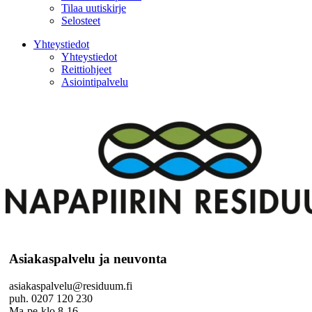
Tilaa uutiskirje
Selosteet
Yhteystiedot
Yhteystiedot
Reittiohjeet
Asiointipalvelu
Asiakaspalvelu ja neuvonta
asiakaspalvelu@residuum.fi
puh. 0207 120 230
Ma-pe klo 8-16