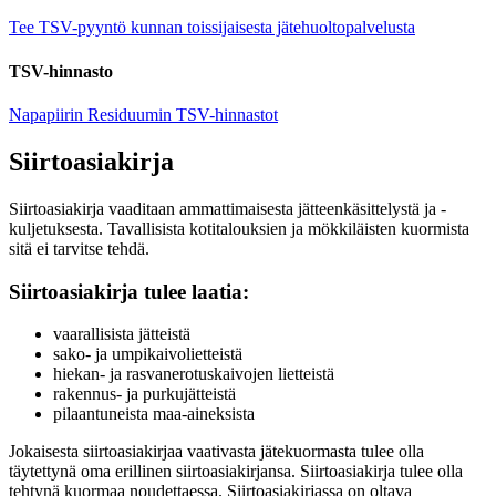
Tee TSV-pyyntö kunnan toissijaisesta jätehuoltopalvelusta
TSV-hinnasto
Napapiirin Residuumin TSV-hinnastot
Siirtoasiakirja
Siirtoasiakirja vaaditaan ammattimaisesta jätteenkäsittelystä ja -
kuljetuksesta. Tavallisista kotitalouksien ja mökkiläisten kuormista
sitä ei tarvitse tehdä.
Siirtoasiakirja tulee laatia:
vaarallisista jätteistä
sako- ja umpikaivolietteistä
hiekan- ja rasvanerotuskaivojen lietteistä
rakennus- ja purkujätteistä
pilaantuneista maa-aineksista
Jokaisesta siirtoasiakirjaa vaativasta jätekuormasta tulee olla
täytettynä oma erillinen siirtoasiakirjansa. Siirtoasiakirja tulee olla
tehtynä kuormaa noudettaessa. Siirtoasiakirjassa on oltava