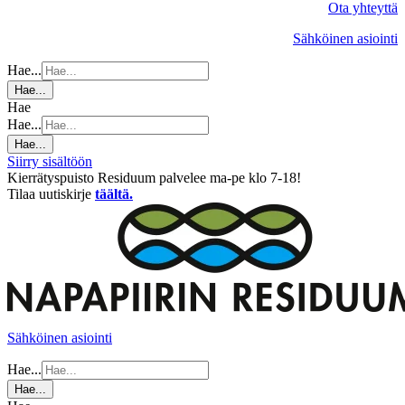
Ota yhteyttä
Sähköinen asiointi
Hae...
Hae...
Hae
Hae...
Hae...
Siirry sisältöön
Kierrätyspuisto Residuum palvelee ma-pe klo 7-18!
Tilaa uutiskirje
täältä.
Sähköinen asiointi
Hae...
Hae...