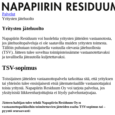
Palvelut
Yritysten jätehuolto
Yritysten jätehuolto
Napapiirin Residuum voi huolehtia yritysten jätteiden vastaanotosta,
jos jätehuoltopalveluja ei ole saatavilla muiden yritysten toimesta.
Tällöin puhutaan toissijaisella vastuulla olevasta jätehuollosta
(TSV). Jätteen tulee soveltua toimipisteissämme vastaanotettavaksi
ja tavallisella jäteautolla kuljetettavaksi.
TSV-sopimus
Toissijainen jätteiden vastaanottopalvelu tarkoittaa sitä, että yrityksen
tai yhteisön tulee ensisijaisesti etsiä jätemateriaalille vastaanottajaksi
toista yritystä. Napapiirin Residuum Oy voi tarjota palvelua, jos
yksityisistä liikkeenharjoittajista ei löydy palveluntarjoajaa.
Jätteen haltijan tulee tehdä Napapiirin Residuum Oy:n
vastaanottopaikkoihin toimitettavien jätteiden osalta TSV-sopimus tai –
pyyntö seuraavasti: