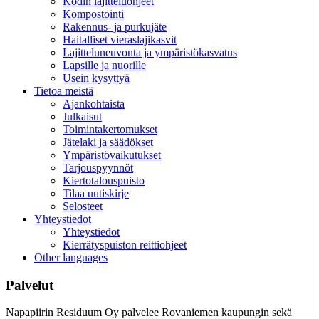
Kodin lajitteluohjeet
Kompostointi
Rakennus- ja purkujäte
Haitalliset vieraslajikasvit
Lajitteluneuvonta ja ympäristökasvatus
Lapsille ja nuorille
Usein kysyttyä
Tietoa meistä
Ajankohtaista
Julkaisut
Toimintakertomukset
Jätelaki ja säädökset
Ympäristövaikutukset
Tarjouspyynnöt
Kiertotalouspuisto
Tilaa uutiskirje
Selosteet
Yhteystiedot
Yhteystiedot
Kierrätyspuiston reittiohjeet
Other languages
Palvelut
Napapiirin Residuum Oy palvelee Rovaniemen kaupungin sekä