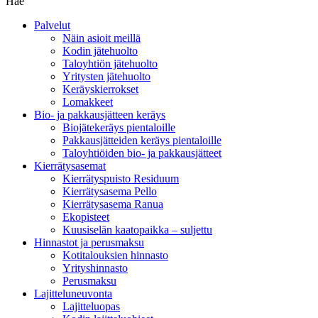
Hae
Palvelut
Näin asioit meillä
Kodin jätehuolto
Taloyhtiön jätehuolto
Yritysten jätehuolto
Keräyskierrokset
Lomakkeet
Bio- ja pakkausjätteen keräys
Biojätekeräys pientaloille
Pakkausjätteiden keräys pientaloille
Taloyhtiöiden bio- ja pakkausjätteet
Kierrätysasemat
Kierrätyspuisto Residuum
Kierrätysasema Pello
Kierrätysasema Ranua
Ekopisteet
Kuusiselän kaatopaikka – suljettu
Hinnastot ja perusmaksu
Kotitalouksien hinnasto
Yrityshinnasto
Perusmaksu
Lajitteluneuvonta
Lajitteluopas