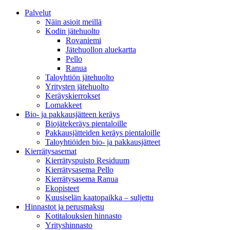
Palvelut
Näin asioit meillä
Kodin jätehuolto
Rovaniemi
Jätehuollon aluekartta
Pello
Ranua
Taloyhtiön jätehuolto
Yritysten jätehuolto
Keräyskierrokset
Lomakkeet
Bio- ja pakkausjätteen keräys
Biojätekeräys pientaloille
Pakkausjätteiden keräys pientaloille
Taloyhtiöiden bio- ja pakkausjätteet
Kierrätysasemat
Kierrätyspuisto Residuum
Kierrätysasema Pello
Kierrätysasema Ranua
Ekopisteet
Kuusiselän kaatopaikka – suljettu
Hinnastot ja perusmaksu
Kotitalouksien hinnasto
Yrityshinnasto