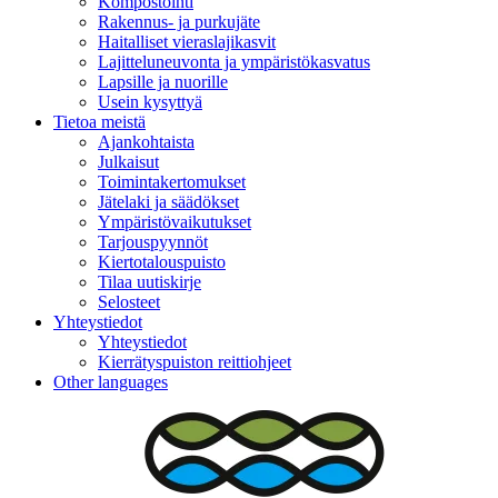
Kompostointi
Rakennus- ja purkujäte
Haitalliset vieraslajikasvit
Lajitteluneuvonta ja ympäristökasvatus
Lapsille ja nuorille
Usein kysyttyä
Tietoa meistä
Ajankohtaista
Julkaisut
Toimintakertomukset
Jätelaki ja säädökset
Ympäristövaikutukset
Tarjouspyynnöt
Kiertotalouspuisto
Tilaa uutiskirje
Selosteet
Yhteystiedot
Yhteystiedot
Kierrätyspuiston reittiohjeet
Other languages