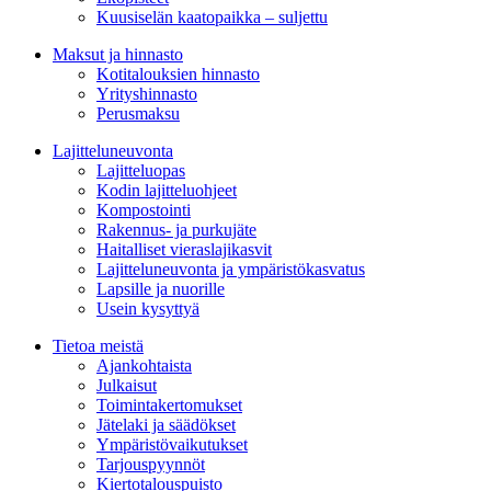
Kuusiselän kaatopaikka – suljettu
Maksut ja hinnasto
Kotitalouksien hinnasto
Yrityshinnasto
Perusmaksu
Lajitteluneuvonta
Lajitteluopas
Kodin lajitteluohjeet
Kompostointi
Rakennus- ja purkujäte
Haitalliset vieraslajikasvit
Lajitteluneuvonta ja ympäristökasvatus
Lapsille ja nuorille
Usein kysyttyä
Tietoa meistä
Ajankohtaista
Julkaisut
Toimintakertomukset
Jätelaki ja säädökset
Ympäristövaikutukset
Tarjouspyynnöt
Kiertotalouspuisto