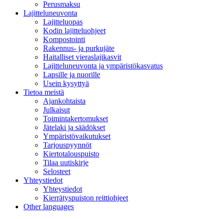
Perusmaksu
Lajitteluneuvonta
Lajitteluopas
Kodin lajitteluohjeet
Kompostointi
Rakennus- ja purkujäte
Haitalliset vieraslajikasvit
Lajitteluneuvonta ja ympäristökasvatus
Lapsille ja nuorille
Usein kysyttyä
Tietoa meistä
Ajankohtaista
Julkaisut
Toimintakertomukset
Jätelaki ja säädökset
Ympäristövaikutukset
Tarjouspyynnöt
Kiertotalouspuisto
Tilaa uutiskirje
Selosteet
Yhteystiedot
Yhteystiedot
Kierrätyspuiston reittiohjeet
Other languages