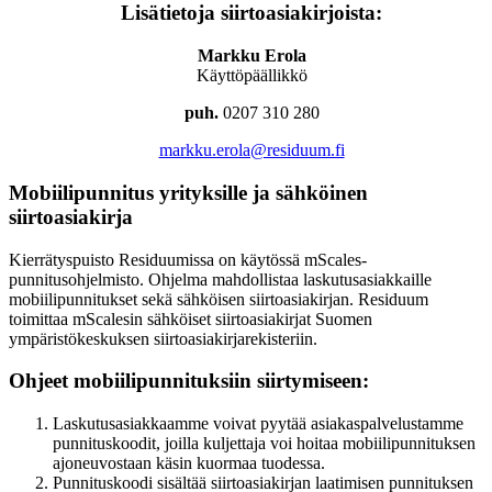
Lisätietoja siirtoasiakirjoista:
Markku Erola
Käyttöpäällikkö
puh.
0207 310 280
markku.erola@residuum.fi
Mobiilipunnitus yrityksille ja sähköinen
siirtoasiakirja
Kierrätyspuisto Residuumissa on käytössä mScales-
punnitusohjelmisto. Ohjelma mahdollistaa laskutusasiakkaille
mobiilipunnitukset sekä sähköisen siirtoasiakirjan. Residuum
toimittaa mScalesin sähköiset siirtoasiakirjat Suomen
ympäristökeskuksen siirtoasiakirjarekisteriin.
Ohjeet mobiilipunnituksiin siirtymiseen:
Laskutusasiakkaamme voivat pyytää asiakaspalvelustamme
punnituskoodit, joilla kuljettaja voi hoitaa mobiilipunnituksen
ajoneuvostaan käsin kuormaa tuodessa.
Punnituskoodi sisältää siirtoasiakirjan laatimisen punnituksen