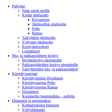
Palvelut
Näin asioit meillä
Kodin jätehuolto
Rovaniemi
Jätehuollon aluekartta
Pello
Ranua
Taloyhtiön jätehuolto
Yritysten jätehuolto
Keräyskierrokset
Lomakkeet
Bio- ja pakkausjätteen keräys
Biojätekeräys pientaloille
Pakkausjätteiden keräys pientaloille
Taloyhtiöiden bio- ja pakkausjätteet
Kierrätysasemat
Kierrätyspuisto Residuum
Kierrätysasema Pello
Kierrätysasema Ranua
Ekopisteet
Kuusiselän kaatopaikka – suljettu
Hinnastot ja perusmaksu
Kotitalouksien hinnasto
Yrityshinnasto