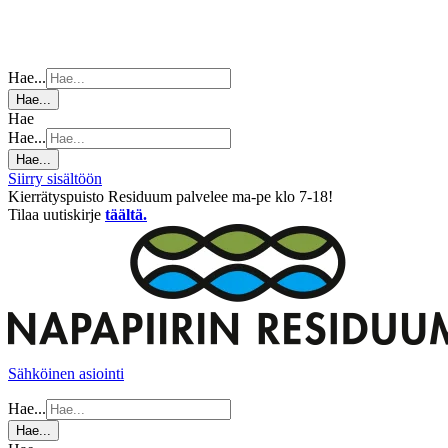
Hae...
Hae...
Hae
Hae...
Hae...
Siirry sisältöön
Kierrätyspuisto Residuum palvelee ma-pe klo 7-18!
Tilaa uutiskirje
täältä.
Sähköinen asiointi
Hae...
Hae...