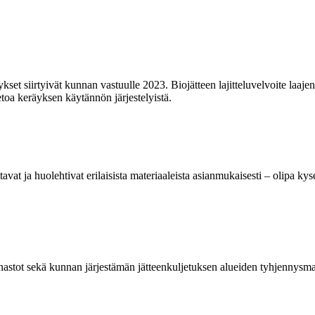
räykset siirtyivät kunnan vastuulle 2023. Biojätteen lajitteluvelvoite 
etoa keräyksen käytännön järjestelyistä.
at ja huolehtivat erilaisista materiaaleista asianmukaisesti – olipa kyse
hinnastot sekä kunnan järjestämän jätteenkuljetuksen alueiden tyhjennysm