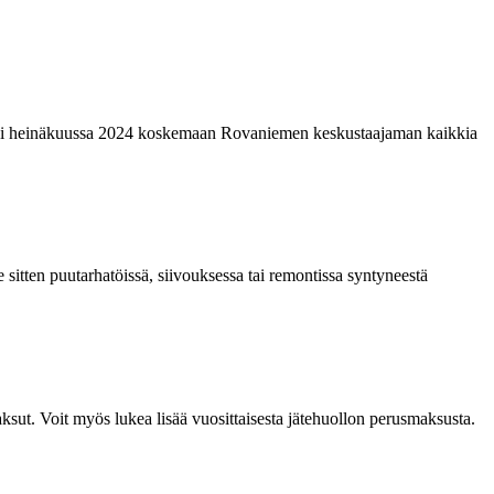
laajeni heinäkuussa 2024 koskemaan Rovaniemen keskustaajaman kaikkia
 sitten puutarhatöissä, siivouksessa tai remontissa syntyneestä
aksut. Voit myös lukea lisää vuosittaisesta jätehuollon perusmaksusta.