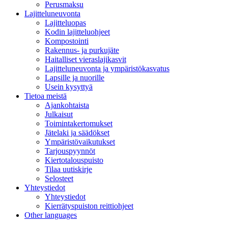
Perusmaksu
Lajitteluneuvonta
Lajitteluopas
Kodin lajitteluohjeet
Kompostointi
Rakennus- ja purkujäte
Haitalliset vieraslajikasvit
Lajitteluneuvonta ja ympäristökasvatus
Lapsille ja nuorille
Usein kysyttyä
Tietoa meistä
Ajankohtaista
Julkaisut
Toimintakertomukset
Jätelaki ja säädökset
Ympäristövaikutukset
Tarjouspyynnöt
Kiertotalouspuisto
Tilaa uutiskirje
Selosteet
Yhteystiedot
Yhteystiedot
Kierrätyspuiston reittiohjeet
Other languages