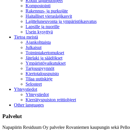
Kodin lajitteluohjeet
Kompostointi
Rakennus- ja purkujäte
Haitalliset vieraslajikasvit
Lajitteluneuvonta ja ympäristökasvatus
Lapsille ja nuorille
Usein kysyttyä
Tietoa meistä
Ajankohtaista
Julkaisut
Toimintakertomukset
Jätelaki ja säädökset
Ympäristövaikutukset
Tarjouspyynnöt
Kiertotalouspuisto
Tilaa uutiskirje
Selosteet
Yhteystiedot
Yhteystiedot
Kierrätyspuiston reittiohjeet
Other languages
Palvelut
Napapiirin Residuum Oy palvelee Rovaniemen kaupungin sekä Pellon ja