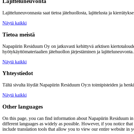
Lajitteluneuvonta
Lajitteluneuvonnasta saat tietoa jätehuollosta, lajittelusta ja kierrätykse
Näytä kaikki
Tietoa meistä
Napapiirin Residuum Oy on jatkuvasti kehittyvä arktisen kiertotaloud
hyötykäyttömateriaalien jätehuollon järjestäminen ja lajitteluneuvonta.
Näytä kaikki
Yhteystiedot
Tältä sivulta löydät Napapiirin Residuum Oy:n toimipisteiden ja henki
Näytä kaikki
Other languages
On this page, you can find information about
Napapiirin Residuum
in
different languages as widely as possible. However, if you notice that 
include translation tools that allow you to view our entire website in