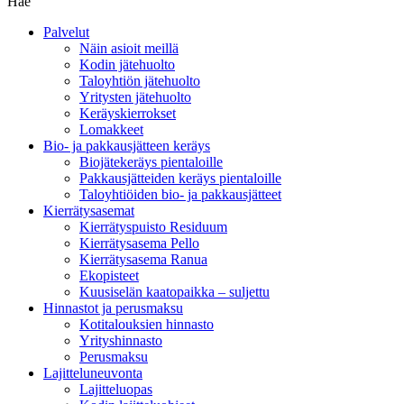
Hae
Palvelut
Näin asioit meillä
Kodin jätehuolto
Taloyhtiön jätehuolto
Yritysten jätehuolto
Keräyskierrokset
Lomakkeet
Bio- ja pakkausjätteen keräys
Biojätekeräys pientaloille
Pakkausjätteiden keräys pientaloille
Taloyhtiöiden bio- ja pakkausjätteet
Kierrätysasemat
Kierrätyspuisto Residuum
Kierrätysasema Pello
Kierrätysasema Ranua
Ekopisteet
Kuusiselän kaatopaikka – suljettu
Hinnastot ja perusmaksu
Kotitalouksien hinnasto
Yrityshinnasto
Perusmaksu
Lajitteluneuvonta
Lajitteluopas