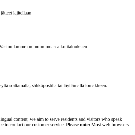
ätteet lajitellaan.
a. Vastuullamme on muun muassa kotitalouksien
ttä soittamalla, sähköpostilla tai täyttämällä lomakkeen.
lingual content, we aim to serve residents and visitors who speak
ee to contact our customer service.
Please note:
Most web browsers