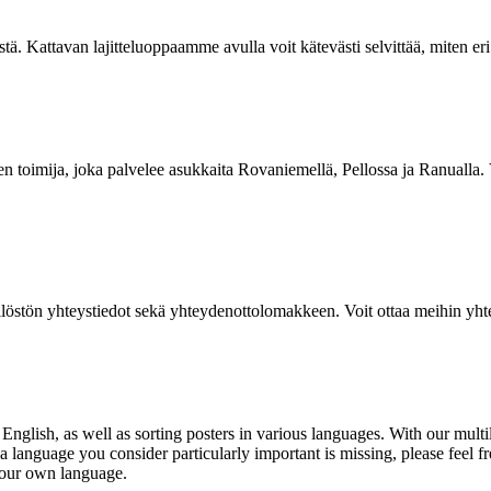
stä. Kattavan lajitteluoppaamme avulla voit kätevästi selvittää, miten eri j
en toimija, joka palvelee asukkaita Rovaniemellä, Pellossa ja Ranuall
löstön yhteystiedot sekä yhteydenottolomakkeen. Voit ottaa meihin yhtey
 English, as well as
sorting posters
in various languages. With our multi
a language you consider particularly important is missing, please feel fr
 your own language.