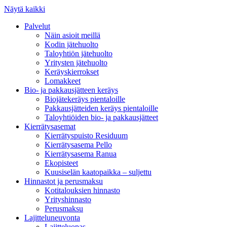
Näytä kaikki
Palvelut
Näin asioit meillä
Kodin jätehuolto
Taloyhtiön jätehuolto
Yritysten jätehuolto
Keräyskierrokset
Lomakkeet
Bio- ja pakkausjätteen keräys
Biojätekeräys pientaloille
Pakkausjätteiden keräys pientaloille
Taloyhtiöiden bio- ja pakkausjätteet
Kierrätysasemat
Kierrätyspuisto Residuum
Kierrätysasema Pello
Kierrätysasema Ranua
Ekopisteet
Kuusiselän kaatopaikka – suljettu
Hinnastot ja perusmaksu
Kotitalouksien hinnasto
Yrityshinnasto
Perusmaksu
Lajitteluneuvonta
Lajitteluopas