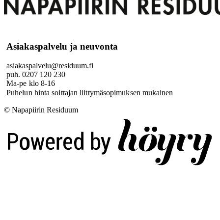
Asiakaspalvelu ja neuvonta
asiakaspalvelu@residuum.fi
puh. 0207 120 230
Ma-pe klo 8-16
Puhelun hinta soittajan liittymäsopimuksen mukainen
© Napapiirin Residuum
Digi- ja mainostoimisto Höyry Rovaniemi ja Oulu