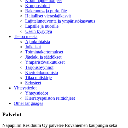
Kodin lajitteluohjeet
Kompostointi
Rakennus- ja purkujäte
Haitalliset vieraslajikasvit
Lajitteluneuvonta ja ympäristökasvatus
Lapsille ja nuorille
Usein kysyttyä
Tietoa meistä
Ajankohtaista
Julkaisut
Toimintakertomukset
Jätelaki ja säädökset
Ympäristövaikutukset
Tarjouspyynnöt
Kiertotalouspuisto
Tilaa uutiskirje
Selosteet
Yhteystiedot
Yhteystiedot
Kierrätyspuiston reittiohjeet
Other languages
Palvelut
Napapiirin Residuum Oy palvelee Rovaniemen kaupungin sekä