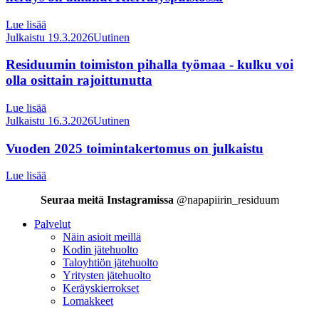
Lue lisää
Julkaistu 19.3.2026
Uutinen
Residuumin toimiston pihalla työmaa - kulku voi
olla osittain rajoittunutta
Lue lisää
Julkaistu 16.3.2026
Uutinen
Vuoden 2025 toimintakertomus on julkaistu
Lue lisää
Seuraa meitä Instagramissa
@napapiirin_residuum
Palvelut
Näin asioit meillä
Kodin jätehuolto
Taloyhtiön jätehuolto
Yritysten jätehuolto
Keräyskierrokset
Lomakkeet