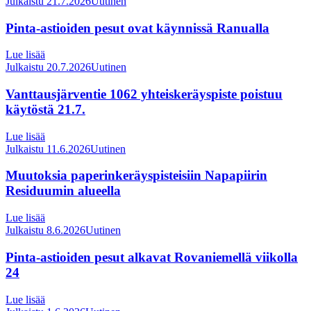
Julkaistu 21.7.2026
Uutinen
Pinta-astioiden pesut ovat käynnissä Ranualla
Lue lisää
Julkaistu 20.7.2026
Uutinen
Vanttausjärventie 1062 yhteiskeräyspiste poistuu
käytöstä 21.7.
Lue lisää
Julkaistu 11.6.2026
Uutinen
Muutoksia paperinkeräyspisteisiin Napapiirin
Residuumin alueella
Lue lisää
Julkaistu 8.6.2026
Uutinen
Pinta-astioiden pesut alkavat Rovaniemellä viikolla
24
Lue lisää