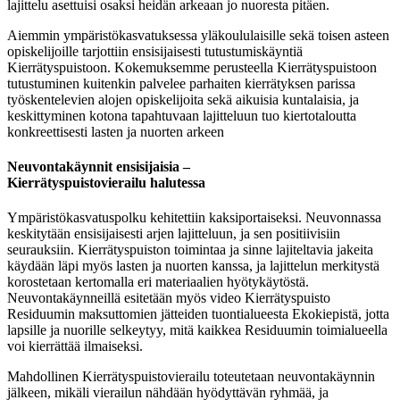
lajittelu asettuisi osaksi heidän arkeaan jo nuoresta pitäen.
Aiemmin ympäristökasvatuksessa yläkoululaisille sekä toisen asteen
opiskelijoille tarjottiin ensisijaisesti tutustumiskäyntiä
Kierrätyspuistoon. Kokemuksemme perusteella Kierrätyspuistoon
tutustuminen kuitenkin palvelee parhaiten kierrätyksen parissa
työskentelevien alojen opiskelijoita sekä aikuisia kuntalaisia, ja
keskittyminen kotona tapahtuvaan lajitteluun tuo kiertotaloutta
konkreettisesti lasten ja nuorten arkeen
Neuvontakäynnit ensisijaisia –
Kierrätyspuistovierailu halutessa
Ympäristökasvatuspolku kehitettiin kaksiportaiseksi.
Neuvonnassa
keskitytään ensisijaisesti arjen lajitteluun, ja sen positiivisiin
seurauksiin. Kierrätyspuiston toimintaa ja sinne lajiteltavia jakeita
käydään läpi myös lasten ja nuorten kanssa, ja lajittelun merkitystä
korostetaan kertomalla eri materiaalien hyötykäytöstä.
Neuvontakäynneillä esitetään myös video Kierrätyspuisto
Residuumin maksuttomien jätteiden tuontialueesta Ekokiepistä, jotta
lapsille ja nuorille selkeytyy, mitä kaikkea Residuumin toimialueella
voi kierrättää ilmaiseksi.
Mahdollinen Kierrätyspuistovierailu toteutetaan neuvontakäynnin
jälkeen, mikäli vierailun nähdään hyödyttävän ryhmää, ja