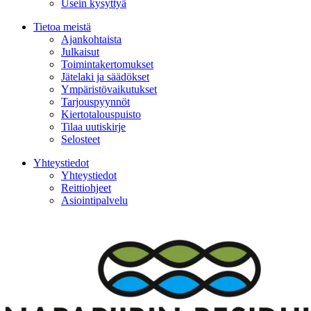
Usein kysyttyä
Tietoa meistä
Ajankohtaista
Julkaisut
Toimintakertomukset
Jätelaki ja säädökset
Ympäristövaikutukset
Tarjouspyynnöt
Kiertotalouspuisto
Tilaa uutiskirje
Selosteet
Yhteystiedot
Yhteystiedot
Reittiohjeet
Asiointipalvelu