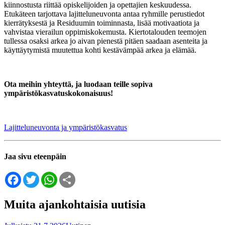
kiinnostusta riittää opiskelijoiden ja opettajien keskuudessa.
Etukäteen tarjottava lajitteluneuvonta antaa ryhmille perustiedot
kierrätyksestä ja Residuumin toiminnasta, lisää motivaatiota ja
vahvistaa vierailun oppimiskokemusta.
Kiertotalouden teemojen
tullessa osaksi arkea jo aivan pienestä pitäen saadaan asenteita ja
käyttäytymistä muutettua kohti kestävämpää arkea ja elämää.
Ota meihin yhteyttä, ja luodaan teille sopiva
ympäristökasvatuskokonaisuus!
Lajitteluneuvonta ja ympäristökasvatus
Jaa sivu eteenpäin
Facebook
Twitter
WhatsApp
Share
Muita ajankohtaisia uutisia