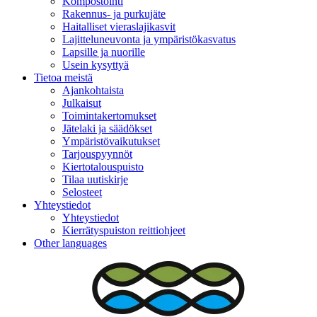
Kompostointi
Rakennus- ja purkujäte
Haitalliset vieraslajikasvit
Lajitteluneuvonta ja ympäristökasvatus
Lapsille ja nuorille
Usein kysyttyä
Tietoa meistä
Ajankohtaista
Julkaisut
Toimintakertomukset
Jätelaki ja säädökset
Ympäristövaikutukset
Tarjouspyynnöt
Kiertotalouspuisto
Tilaa uutiskirje
Selosteet
Yhteystiedot
Yhteystiedot
Kierrätyspuiston reittiohjeet
Other languages