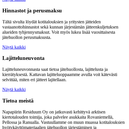
Hinnastot ja perusmaksu
Tältä sivulta löydät kotitalouksien ja yritysten jätteiden
vastaanottohinnastot sekä kunnan järjestämän jätteenkuljetuksen
alueiden tyhjennysmaksut. Voit myös lukea lisää vuosittaisesta
jätehuollon perusmaksusta.
Näytä kaikki
Lajitteluneuvonta
Lajitteluneuvonnasta saat tietoa jätehuollosta, lajittelusta ja
kierrätyksestä. Kattavan lajitteluoppaamme avulla voit kätevästi
selvittää, miten eri jätteet lajitellaan.
Näytä kaikki
Tietoa meistä
Napapiirin Residuum Oy on jatkuvasti kehittyvä arktisen
kiertotalouden toimija, joka palvelee asukkaita Rovaniemellä,
Pellossa ja Ranualla. Vastuullamme on muun muassa kotitalouksien
hyötykäyttömateriaalien jätehuollon järjestäminen ja