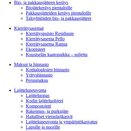
Bio- ja pakkausjätteen keräys
Biojätekeräys pientaloille
Pakkausjätteiden keräys pientaloille
Taloyhtiöiden bio- ja pakkausjätteet
Kierrätysasemat
Kierrätyspuisto Residuum
Kierrätysasema Pello
Kierrätysasema Ranua
Ekopisteet
Kuusiselän kaatopaikka – suljettu
Maksut ja hinnasto
Kotitalouksien hinnasto
Yrityshinnasto
Perusmaksu
Lajitteluneuvonta
Lajitteluopas
Kodin lajitteluohjeet
Kompostointi
Rakennus- ja purkujäte
Haitalliset vieraslajikasvit
Lajitteluneuvonta ja ympäristökasvatus
Lapsille ja nuorille