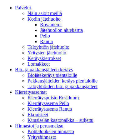
Palvelut
Näin asioit meillä
Kodin jätehuolto
Rovaniemi
Jätehuollon aluekartta
Pello
Ranua
Taloyhtiön jätehuolto
Yritysten jätehuolto
Keräyskierrokset
Lomakkeet
Bio- ja pakkausjätteen keräys
Biojätekeräys pientaloille
Pakkausjätteiden keräys pientaloille
Taloyhtiöiden bio- ja pakkausjätteet
Kierrätysasemat
Kierrätyspuisto Residuum
Kierrätysasema Pello
Kierrätysasema Ranua
Ekopisteet
Kuusiselän kaatopaikka – suljettu
Hinnastot ja perusmaksu
Kotitalouksien hinnasto
Yrityshinnasto