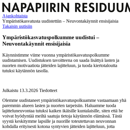
Ajankohtaista
Ympäristökasvatusta uudistettiin – Neuvontakäynnit ensisijaisia
Takaisin uutisiin
Ympäristökasvatuspolkumme uudistui –
Neuvontakäynnit ensisijaisia
Käynnistimme viime vuonna
ympäristökasvatuspolkumme
uudistamisen.
Uudistuksen tavoitteena
on
saada lisättyä lasten ja
nuorten
motivaatiota
jätteiden lajitteluun, ja tuoda kiertotaloutta
tutuksi käytännön tasolla.
Julkaistu 13.3.2026
Tiedotteet
Olemme uudistaneet ympäristökasvatuspolkuamme vastaamaan yhä
paremmin alueen lasten ja nuorten tarpeisiin. Haluamme tuoda
lajitteluneuvontaa tutuksi kaiken ikäisille kuntalaisille, siten että he
voivat hyödyntää meiltä saatuja tietoja käytännön elämässä. Tästä
syystä keskitymme lapsille ja nuorille toteutettavan neuvonnan
kohdalla erityisesti kotona syntyvien jätteiden lajitteluun, jotta