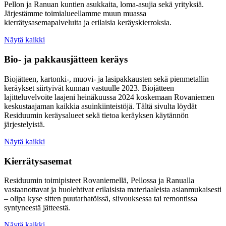
Pellon ja Ranuan kuntien asukkaita, loma-asujia sekä yrityksiä.
Järjestämme toimialueellamme muun muassa
kierrätysasemapalveluita ja erilaisia keräyskierroksia.
Näytä kaikki
Bio- ja pakkausjätteen keräys
Biojätteen, kartonki-, muovi- ja lasipakkausten sekä pienmetallin
keräykset siirtyivät kunnan vastuulle 2023. Biojätteen
lajitteluvelvoite laajeni heinäkuussa 2024 koskemaan Rovaniemen
keskustaajaman kaikkia asuinkiinteistöjä. Tältä sivulta löydät
Residuumin keräysalueet sekä tietoa keräyksen käytännön
järjestelyistä.
Näytä kaikki
Kierrätysasemat
Residuumin toimipisteet Rovaniemellä, Pellossa ja Ranualla
vastaanottavat ja huolehtivat erilaisista materiaaleista asianmukaisesti
– olipa kyse sitten puutarhatöissä, siivouksessa tai remontissa
syntyneestä jätteestä.
Näytä kaikki