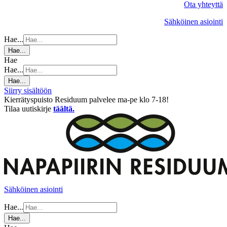
Ota yhteyttä
Sähköinen asiointi
Hae...
Hae...
Hae
Hae...
Hae...
Siirry sisältöön
Kierrätyspuisto Residuum palvelee ma-pe klo 7-18!
Tilaa uutiskirje
täältä.
Sähköinen asiointi
Hae...
Hae...