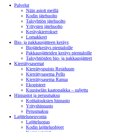
Palvelut
Näin asioit meillä
Kodin jätehuolto
Taloyhtiön jätehuolto
Yritysten jätehuolto
Keräyskierrokset
Lomakkeet
Bio- ja pakkausjätteen keräys
Biojätekeräys pientaloille
Pakkausjätteiden keräys pientaloille
Taloyhtiöiden bio- ja pakkausjätteet
Kierrätysasemat
Kierrätyspuisto Residuum
Kierrätysasema Pello
Kierrätysasema Ranua
Ekopisteet
Kuusiselän kaatopaikka – suljettu
Hinnastot ja perusmaksu
Kotitalouksien hinnasto
Yrityshinnasto
Perusmaksu
Lajitteluneuvonta
Lajitteluopas
Kodin lajitteluohjeet