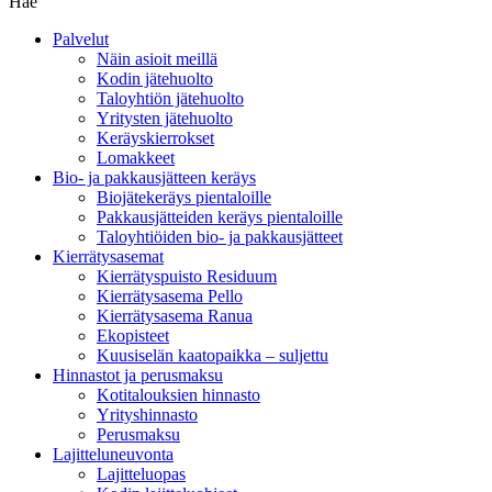
Hae
Palvelut
Näin asioit meillä
Kodin jätehuolto
Taloyhtiön jätehuolto
Yritysten jätehuolto
Keräyskierrokset
Lomakkeet
Bio- ja pakkausjätteen keräys
Biojätekeräys pientaloille
Pakkausjätteiden keräys pientaloille
Taloyhtiöiden bio- ja pakkausjätteet
Kierrätysasemat
Kierrätyspuisto Residuum
Kierrätysasema Pello
Kierrätysasema Ranua
Ekopisteet
Kuusiselän kaatopaikka – suljettu
Hinnastot ja perusmaksu
Kotitalouksien hinnasto
Yrityshinnasto
Perusmaksu
Lajitteluneuvonta
Lajitteluopas