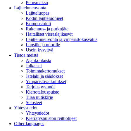
Perusmaksu
Lajitteluneuvonta
Lajitteluopas
Kodin lajitteluohjeet
Kompostointi
Rakennus- ja purkujäte
Haitalliset vieraslajikasvit
Lajitteluneuvonta ja ympäristökasvatus
Lapsille ja nuorille
Usein kysyttyä
Tietoa meistä
Ajankohtaista
Julkaisut
Toimintakertomukset
Jätelaki ja säädökset
Ympäristövaikutukset
Tarjouspyynnöt
Kiertotalouspuisto
Tilaa uutiskirje
Selosteet
Yhteystiedot
Yhteystiedot
Kierrätyspuiston reittiohjeet
Other languages