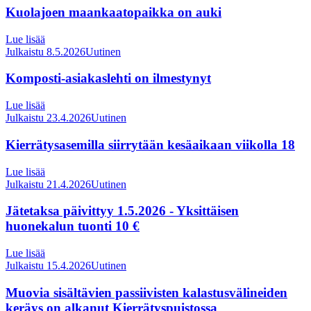
Kuolajoen maankaatopaikka on auki
Lue lisää
Julkaistu 8.5.2026
Uutinen
Komposti-asiakaslehti on ilmestynyt
Lue lisää
Julkaistu 23.4.2026
Uutinen
Kierrätysasemilla siirrytään kesäaikaan viikolla 18
Lue lisää
Julkaistu 21.4.2026
Uutinen
Jätetaksa päivittyy 1.5.2026 - Yksittäisen
huonekalun tuonti 10 €
Lue lisää
Julkaistu 15.4.2026
Uutinen
Muovia sisältävien passiivisten kalastusvälineiden
keräys on alkanut Kierrätyspuistossa