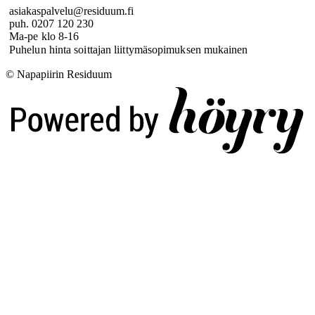
asiakaspalvelu@residuum.fi
puh. 0207 120 230
Ma-pe klo 8-16
Puhelun hinta soittajan liittymäsopimuksen mukainen
© Napapiirin Residuum
Digi- ja mainostoimisto Höyry Rovaniemi ja Oulu