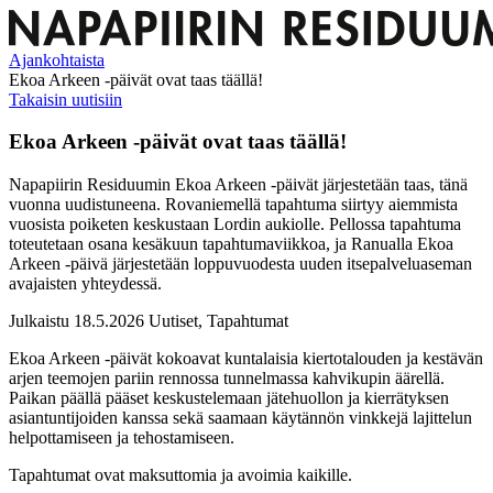
Ajankohtaista
Ekoa Arkeen -päivät ovat taas täällä!
Takaisin uutisiin
Ekoa Arkeen -päivät ovat taas täällä!
Napapiirin Residuumin Ekoa Arkeen -päivät järjestetään taas, tänä
vuonna uudistuneena. Rovaniemellä tapahtuma siirtyy aiemmista
vuosista poiketen keskustaan Lordin aukiolle. Pellossa tapahtuma
toteutetaan osana kesäkuun tapahtumaviikkoa, ja Ranualla Ekoa
Arkeen -päivä järjestetään loppuvuodesta uuden itsepalveluaseman
avajaisten yhteydessä.
Julkaistu 18.5.2026
Uutiset, Tapahtumat
Ekoa Arkeen -päivät kokoavat kuntalaisia kiertotalouden ja kestävän
arjen teemojen pariin rennossa tunnelmassa kahvikupin äärellä.
Paikan päällä pääset keskustelemaan jätehuollon ja kierrätyksen
asiantuntijoiden kanssa sekä saamaan käytännön vinkkejä lajittelun
helpottamiseen ja tehostamiseen.
Tapahtumat ovat maksuttomia ja avoimia kaikille.