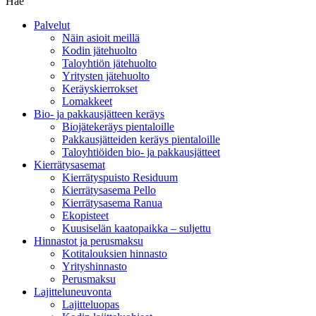
Hae
Palvelut
Näin asioit meillä
Kodin jätehuolto
Taloyhtiön jätehuolto
Yritysten jätehuolto
Keräyskierrokset
Lomakkeet
Bio- ja pakkausjätteen keräys
Biojätekeräys pientaloille
Pakkausjätteiden keräys pientaloille
Taloyhtiöiden bio- ja pakkausjätteet
Kierrätysasemat
Kierrätyspuisto Residuum
Kierrätysasema Pello
Kierrätysasema Ranua
Ekopisteet
Kuusiselän kaatopaikka – suljettu
Hinnastot ja perusmaksu
Kotitalouksien hinnasto
Yrityshinnasto
Perusmaksu
Lajitteluneuvonta
Lajitteluopas