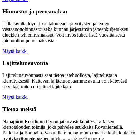
Hinnastot ja perusmaksu
Tältä sivulta löydät kotitalouksien ja yritysten jätteiden
vastaanottohinnastot sekä kunnan järjestämän jätteenkuljetuksen
alueiden tyhjennysmaksut. Voit myös lukea lisää vuosittaisesta
jätehuollon perusmaksusta.
Näytä kaikki
Lajitteluneuvonta
Lajitteluneuvonnasta saat tietoa jätehuollosta, lajittelusta ja
kierrätyksestä. Kattavan lajitteluoppaamme avulla voit kätevästi
selvittää, miten eri jätteet lajitellaan.
Näytä kaikki
Tietoa meistä
Napapiirin Residuum Oy on jatkuvasti kehittyvä arktisen
kiertotalouden toimija, joka palvelee asukkaita Rovaniemellä,
Pellossa ja Ranualla. Vastuullamme on muun muassa kotitalouksien
hyötykäyttömateriaalien jätehuollon järjestäminen ja