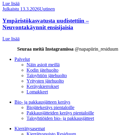
Lue lisää
Julkaistu 13.3.2026
Uutinen
Ympäristökasvatusta uudistettiin –
Neuvontakäynnit ensisijaisia
Lue lisää
Seuraa meitä Instagramissa
@napapiirin_residuum
Palvelut
Näin asioit meillä
Kodin jätehuolto
Taloyhtiön jätehuolto
Yritysten jätehuolto
Keräyskierrokset
Lomakkeet
Bio- ja pakkausjätteen keräys
Biojätekeräys pientaloille
Pakkausjätteiden keräys pientaloille
Taloyhtiöiden bio- ja pakkausjätteet
Kierrätysasemat
Kierrätyspuisto Residuum