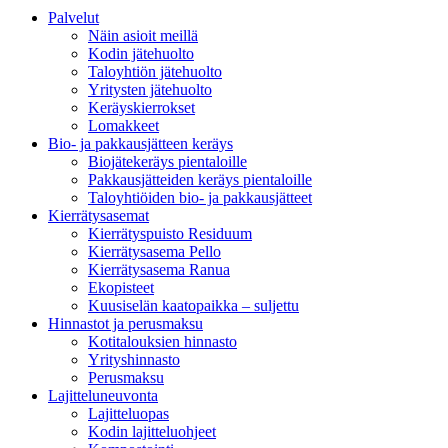
Palvelut
Näin asioit meillä
Kodin jätehuolto
Taloyhtiön jätehuolto
Yritysten jätehuolto
Keräyskierrokset
Lomakkeet
Bio- ja pakkausjätteen keräys
Biojätekeräys pientaloille
Pakkausjätteiden keräys pientaloille
Taloyhtiöiden bio- ja pakkausjätteet
Kierrätysasemat
Kierrätyspuisto Residuum
Kierrätysasema Pello
Kierrätysasema Ranua
Ekopisteet
Kuusiselän kaatopaikka – suljettu
Hinnastot ja perusmaksu
Kotitalouksien hinnasto
Yrityshinnasto
Perusmaksu
Lajitteluneuvonta
Lajitteluopas
Kodin lajitteluohjeet