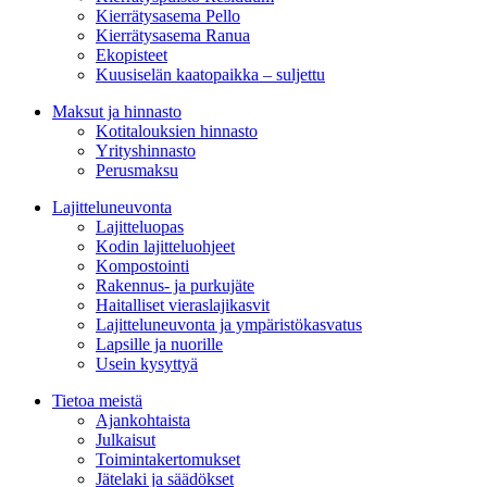
Kierrätysasema Pello
Kierrätysasema Ranua
Ekopisteet
Kuusiselän kaatopaikka – suljettu
Maksut ja hinnasto
Kotitalouksien hinnasto
Yrityshinnasto
Perusmaksu
Lajitteluneuvonta
Lajitteluopas
Kodin lajitteluohjeet
Kompostointi
Rakennus- ja purkujäte
Haitalliset vieraslajikasvit
Lajitteluneuvonta ja ympäristökasvatus
Lapsille ja nuorille
Usein kysyttyä
Tietoa meistä
Ajankohtaista
Julkaisut
Toimintakertomukset
Jätelaki ja säädökset