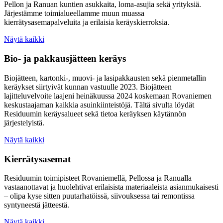
Pellon ja Ranuan kuntien asukkaita, loma-asujia sekä yrityksiä.
Järjestämme toimialueellamme muun muassa
kierrätysasemapalveluita ja erilaisia keräyskierroksia.
Näytä kaikki
Bio- ja pakkausjätteen keräys
Biojätteen, kartonki-, muovi- ja lasipakkausten sekä pienmetallin
keräykset siirtyivät kunnan vastuulle 2023. Biojätteen
lajitteluvelvoite laajeni heinäkuussa 2024 koskemaan Rovaniemen
keskustaajaman kaikkia asuinkiinteistöjä. Tältä sivulta löydät
Residuumin keräysalueet sekä tietoa keräyksen käytännön
järjestelyistä.
Näytä kaikki
Kierrätysasemat
Residuumin toimipisteet Rovaniemellä, Pellossa ja Ranualla
vastaanottavat ja huolehtivat erilaisista materiaaleista asianmukaisesti
– olipa kyse sitten puutarhatöissä, siivouksessa tai remontissa
syntyneestä jätteestä.
Näytä kaikki