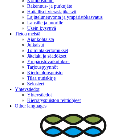
Kompostointi
Rakennus- ja purkujäte
Haitalliset vieraslajikasvit
Lajitteluneuvonta ja ympäristökasvatus
Lapsille ja nuorille
Usein kysyttyä
Tietoa meistä
Ajankohtaista
Julkaisut
Toimintakertomukset
Jätelaki ja säädökset
Ympäristövaikutukset
Tarjouspyynnöt
Kiertotalouspuisto
Tilaa uutiskirje
Selosteet
Yhteystiedot
Yhteystiedot
Kierrätyspuiston reittiohjeet
Other languages