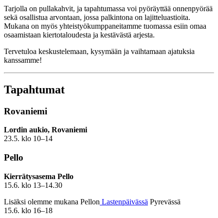
Tarjolla on pullakahvit, ja tapahtumassa voi pyöräyttää onnenpyörää
sekä osallistua arvontaan, jossa palkintona on lajitteluastioita.
Mukana on myös yhteistyökumppaneitamme tuomassa esiin omaa
osaamistaan kiertotaloudesta ja kestävästä arjesta.
Tervetuloa keskustelemaan, kysymään ja vaihtamaan ajatuksia
kanssamme!
Tapahtumat
Rovaniemi
Lordin aukio, Rovaniemi
23.5. klo 10–14
Pello
Kierrätysasema Pello
15.6. klo 13–14.30
Lisäksi olemme mukana Pellon
Lastenpäivässä
Pyrevässä
15.6. klo 16–18