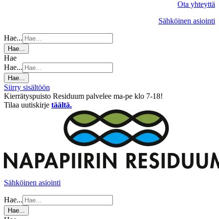
Ota yhteyttä
Sähköinen asiointi
Hae...
Hae...
Hae
Hae...
Hae...
Siirry sisältöön
Kierrätyspuisto Residuum palvelee ma-pe klo 7-18!
Tilaa uutiskirje
täältä.
Sähköinen asiointi
Hae...
Hae...