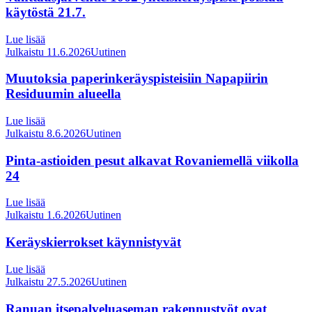
käytöstä 21.7.
Lue lisää
Julkaistu 11.6.2026
Uutinen
Muutoksia paperinkeräyspisteisiin Napapiirin
Residuumin alueella
Lue lisää
Julkaistu 8.6.2026
Uutinen
Pinta-astioiden pesut alkavat Rovaniemellä viikolla
24
Lue lisää
Julkaistu 1.6.2026
Uutinen
Keräyskierrokset käynnistyvät
Lue lisää
Julkaistu 27.5.2026
Uutinen
Ranuan itsepalveluaseman rakennustyöt ovat