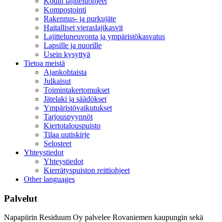
Kodin lajitteluohjeet
Kompostointi
Rakennus- ja purkujäte
Haitalliset vieraslajikasvit
Lajitteluneuvonta ja ympäristökasvatus
Lapsille ja nuorille
Usein kysyttyä
Tietoa meistä
Ajankohtaista
Julkaisut
Toimintakertomukset
Jätelaki ja säädökset
Ympäristövaikutukset
Tarjouspyynnöt
Kiertotalouspuisto
Tilaa uutiskirje
Selosteet
Yhteystiedot
Yhteystiedot
Kierrätyspuiston reittiohjeet
Other languages
Palvelut
Napapiirin Residuum Oy palvelee Rovaniemen kaupungin sekä