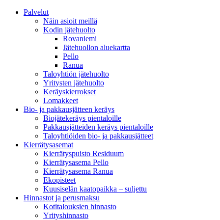
Palvelut
Näin asioit meillä
Kodin jätehuolto
Rovaniemi
Jätehuollon aluekartta
Pello
Ranua
Taloyhtiön jätehuolto
Yritysten jätehuolto
Keräyskierrokset
Lomakkeet
Bio- ja pakkausjätteen keräys
Biojätekeräys pientaloille
Pakkausjätteiden keräys pientaloille
Taloyhtiöiden bio- ja pakkausjätteet
Kierrätysasemat
Kierrätyspuisto Residuum
Kierrätysasema Pello
Kierrätysasema Ranua
Ekopisteet
Kuusiselän kaatopaikka – suljettu
Hinnastot ja perusmaksu
Kotitalouksien hinnasto
Yrityshinnasto