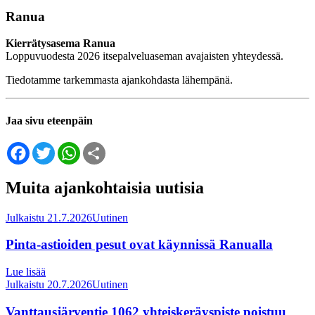
Ranua
Kierrätysasema Ranua
Loppuvuodesta 2026 itsepalveluaseman avajaisten yhteydessä.
Tiedotamme tarkemmasta ajankohdasta lähempänä.
Jaa sivu eteenpäin
Facebook
Twitter
WhatsApp
Share
Muita ajankohtaisia uutisia
Julkaistu 21.7.2026
Uutinen
Pinta-astioiden pesut ovat käynnissä Ranualla
Lue lisää
Julkaistu 20.7.2026
Uutinen
Vanttausjärventie 1062 yhteiskeräyspiste poistuu