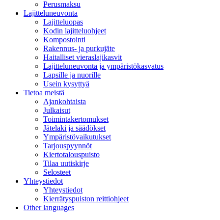
Perusmaksu
Lajitteluneuvonta
Lajitteluopas
Kodin lajitteluohjeet
Kompostointi
Rakennus- ja purkujäte
Haitalliset vieraslajikasvit
Lajitteluneuvonta ja ympäristökasvatus
Lapsille ja nuorille
Usein kysyttyä
Tietoa meistä
Ajankohtaista
Julkaisut
Toimintakertomukset
Jätelaki ja säädökset
Ympäristövaikutukset
Tarjouspyynnöt
Kiertotalouspuisto
Tilaa uutiskirje
Selosteet
Yhteystiedot
Yhteystiedot
Kierrätyspuiston reittiohjeet
Other languages