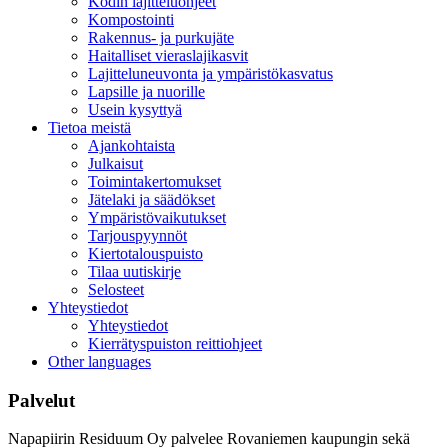
Kodin lajitteluohjeet
Kompostointi
Rakennus- ja purkujäte
Haitalliset vieraslajikasvit
Lajitteluneuvonta ja ympäristökasvatus
Lapsille ja nuorille
Usein kysyttyä
Tietoa meistä
Ajankohtaista
Julkaisut
Toimintakertomukset
Jätelaki ja säädökset
Ympäristövaikutukset
Tarjouspyynnöt
Kiertotalouspuisto
Tilaa uutiskirje
Selosteet
Yhteystiedot
Yhteystiedot
Kierrätyspuiston reittiohjeet
Other languages
Palvelut
Napapiirin Residuum Oy palvelee Rovaniemen kaupungin sekä