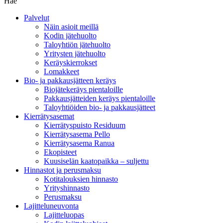
Hae
Palvelut
Näin asioit meillä
Kodin jätehuolto
Taloyhtiön jätehuolto
Yritysten jätehuolto
Keräyskierrokset
Lomakkeet
Bio- ja pakkausjätteen keräys
Biojätekeräys pientaloille
Pakkausjätteiden keräys pientaloille
Taloyhtiöiden bio- ja pakkausjätteet
Kierrätysasemat
Kierrätyspuisto Residuum
Kierrätysasema Pello
Kierrätysasema Ranua
Ekopisteet
Kuusiselän kaatopaikka – suljettu
Hinnastot ja perusmaksu
Kotitalouksien hinnasto
Yrityshinnasto
Perusmaksu
Lajitteluneuvonta
Lajitteluopas