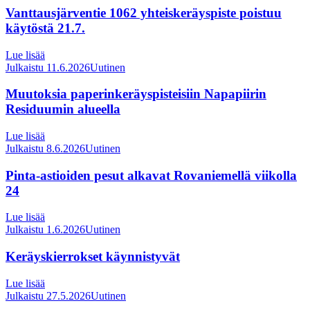
Vanttausjärventie 1062 yhteiskeräyspiste poistuu
käytöstä 21.7.
Lue lisää
Julkaistu 11.6.2026
Uutinen
Muutoksia paperinkeräyspisteisiin Napapiirin
Residuumin alueella
Lue lisää
Julkaistu 8.6.2026
Uutinen
Pinta-astioiden pesut alkavat Rovaniemellä viikolla
24
Lue lisää
Julkaistu 1.6.2026
Uutinen
Keräyskierrokset käynnistyvät
Lue lisää
Julkaistu 27.5.2026
Uutinen