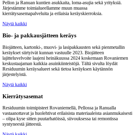
Pellon ja Ranuan kuntien asukkaita, loma-asujia sekä yrityksiä.
Järjestämme toimialueellamme muun muassa
kierrätysasemapalveluita ja erilaisia keräyskierroksia.
Näytä kaikki
Bio- ja pakkausjätteen keräys
Biojätteen, kartonki-, muovi- ja lasipakkausten sekä pienmetallin
keräykset siirtyivät kunnan vastuulle 2023. Biojätteen
lajitteluvelvoite laajeni heinäkuussa 2024 koskemaan Rovaniemen
keskustaajaman kaikkia asuinkiinteistöjä. Tältä sivulta löydät
Residuumin keräysalueet sekä tietoa keräyksen käytännön
järjestelyistä.
Näytä kaikki
Kierrätysasemat
Residuumin toimipisteet Rovaniemellä, Pellossa ja Ranualla
vastaanottavat ja huolehtivat erilaisista materiaaleista asianmukaisesti
– olipa kyse sitten puutarhatöissä, siivouksessa tai remontissa
syntyneestä jätteestä.
Näytä kaikki