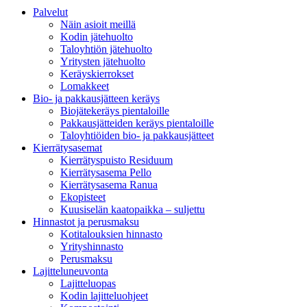
Palvelut
Näin asioit meillä
Kodin jätehuolto
Taloyhtiön jätehuolto
Yritysten jätehuolto
Keräyskierrokset
Lomakkeet
Bio- ja pakkausjätteen keräys
Biojätekeräys pientaloille
Pakkausjätteiden keräys pientaloille
Taloyhtiöiden bio- ja pakkausjätteet
Kierrätysasemat
Kierrätyspuisto Residuum
Kierrätysasema Pello
Kierrätysasema Ranua
Ekopisteet
Kuusiselän kaatopaikka – suljettu
Hinnastot ja perusmaksu
Kotitalouksien hinnasto
Yrityshinnasto
Perusmaksu
Lajitteluneuvonta
Lajitteluopas
Kodin lajitteluohjeet