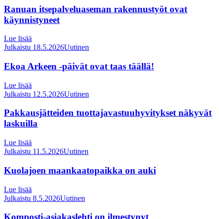
Ranuan itsepalveluaseman rakennustyöt ovat
käynnistyneet
Lue lisää
Julkaistu 18.5.2026
Uutinen
Ekoa Arkeen -päivät ovat taas täällä!
Lue lisää
Julkaistu 12.5.2026
Uutinen
Pakkausjätteiden tuottajavastuuhyvitykset näkyvät
laskuilla
Lue lisää
Julkaistu 11.5.2026
Uutinen
Kuolajoen maankaatopaikka on auki
Lue lisää
Julkaistu 8.5.2026
Uutinen
Komposti-asiakaslehti on ilmestynyt