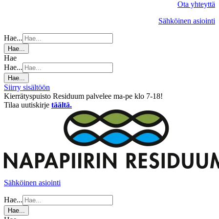
Ota yhteyttä
Sähköinen asiointi
Hae...
Hae...
Hae
Hae...
Hae...
Siirry sisältöön
Kierrätyspuisto Residuum palvelee ma-pe klo 7-18!
Tilaa uutiskirje
täältä.
Sähköinen asiointi
Hae...
Hae...