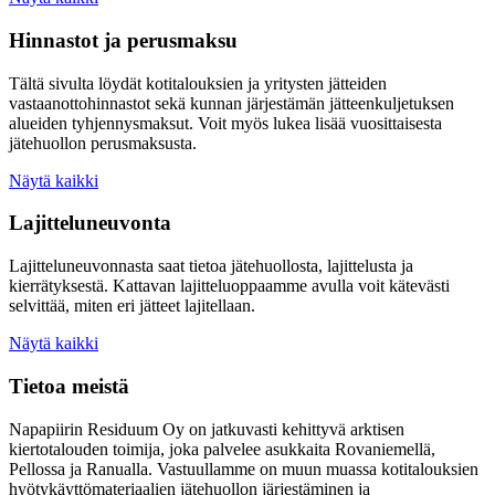
Hinnastot ja perusmaksu
Tältä sivulta löydät kotitalouksien ja yritysten jätteiden
vastaanottohinnastot sekä kunnan järjestämän jätteenkuljetuksen
alueiden tyhjennysmaksut. Voit myös lukea lisää vuosittaisesta
jätehuollon perusmaksusta.
Näytä kaikki
Lajitteluneuvonta
Lajitteluneuvonnasta saat tietoa jätehuollosta, lajittelusta ja
kierrätyksestä. Kattavan lajitteluoppaamme avulla voit kätevästi
selvittää, miten eri jätteet lajitellaan.
Näytä kaikki
Tietoa meistä
Napapiirin Residuum Oy on jatkuvasti kehittyvä arktisen
kiertotalouden toimija, joka palvelee asukkaita Rovaniemellä,
Pellossa ja Ranualla. Vastuullamme on muun muassa kotitalouksien
hyötykäyttömateriaalien jätehuollon järjestäminen ja