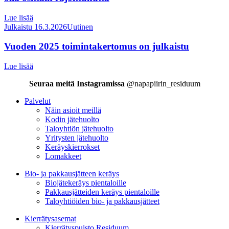
Lue lisää
Julkaistu 16.3.2026
Uutinen
Vuoden 2025 toimintakertomus on julkaistu
Lue lisää
Seuraa meitä Instagramissa
@napapiirin_residuum
Palvelut
Näin asioit meillä
Kodin jätehuolto
Taloyhtiön jätehuolto
Yritysten jätehuolto
Keräyskierrokset
Lomakkeet
Bio- ja pakkausjätteen keräys
Biojätekeräys pientaloille
Pakkausjätteiden keräys pientaloille
Taloyhtiöiden bio- ja pakkausjätteet
Kierrätysasemat
Kierrätyspuisto Residuum