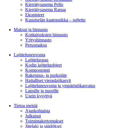
Kierrätysasema Pello
Kierrätysasema Ranua
Ekopisteet
Kuusiselän kaatopaikka – suljettu
Maksut ja hinnasto
Kotitalouksien hinnasto
Yrityshinnasto
Perusmaksu
Lajitteluneuvonta
Lajitteluopas
Kodin lajitteluohjeet
Kompostointi
Rakennus- ja purkujäte
Haitalliset vieraslajikasvit
Lajitteluneuvonta ja ympäristökasvatus
Lapsille ja nuorille
Usein kysyttyä
Tietoa meistä
Ajankohtaista
Julkaisut
Toimintakertomukset
Jätelaki ja säädökset