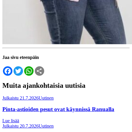
Jaa sivu eteenpäin
Facebook
Twitter
WhatsApp
Share
Muita ajankohtaisia uutisia
Julkaistu 21.7.2026
Uutinen
Pinta-astioiden pesut ovat käynnissä Ranualla
Lue lisää
Julkaistu 20.7.2026
Uutinen