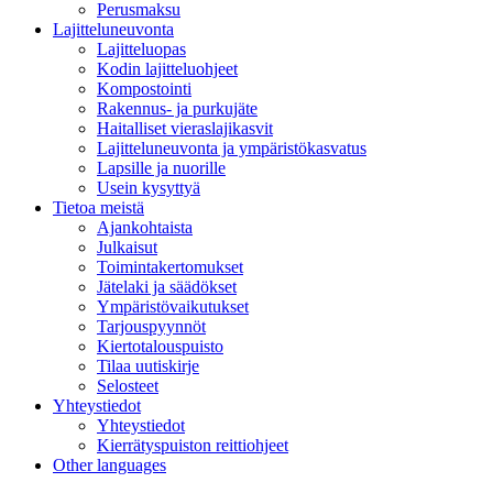
Perusmaksu
Lajitteluneuvonta
Lajitteluopas
Kodin lajitteluohjeet
Kompostointi
Rakennus- ja purkujäte
Haitalliset vieraslajikasvit
Lajitteluneuvonta ja ympäristökasvatus
Lapsille ja nuorille
Usein kysyttyä
Tietoa meistä
Ajankohtaista
Julkaisut
Toimintakertomukset
Jätelaki ja säädökset
Ympäristövaikutukset
Tarjouspyynnöt
Kiertotalouspuisto
Tilaa uutiskirje
Selosteet
Yhteystiedot
Yhteystiedot
Kierrätyspuiston reittiohjeet
Other languages