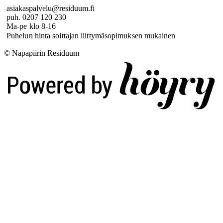
asiakaspalvelu@residuum.fi
puh. 0207 120 230
Ma-pe klo 8-16
Puhelun hinta soittajan liittymäsopimuksen mukainen
© Napapiirin Residuum
Digi- ja mainostoimisto Höyry Rovaniemi ja Oulu