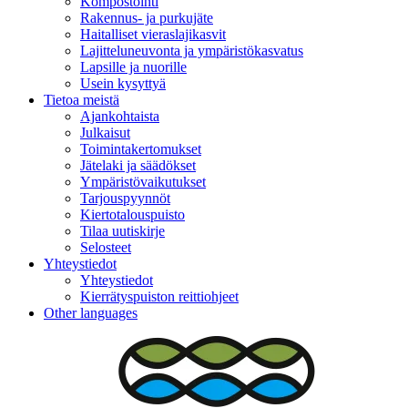
Kompostointi
Rakennus- ja purkujäte
Haitalliset vieraslajikasvit
Lajitteluneuvonta ja ympäristökasvatus
Lapsille ja nuorille
Usein kysyttyä
Tietoa meistä
Ajankohtaista
Julkaisut
Toimintakertomukset
Jätelaki ja säädökset
Ympäristövaikutukset
Tarjouspyynnöt
Kiertotalouspuisto
Tilaa uutiskirje
Selosteet
Yhteystiedot
Yhteystiedot
Kierrätyspuiston reittiohjeet
Other languages