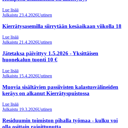
Lue lisää
Julkaistu 23.4.2026
Uutinen
Kierrätysasemilla siirrytään kesäaikaan viikolla 18
Lue lisää
Julkaistu 21.4.2026
Uutinen
Jätetaksa päivittyy 1.5.2026 - Yksittäisen
huonekalun tuonti 10 €
Lue lisää
Julkaistu 15.4.2026
Uutinen
Muovia sisältävien passiivisten kalastusvälineiden
keräys on alkanut Kierrätyspuistossa
Lue lisää
Julkaistu 19.3.2026
Uutinen
Residuumin toimiston pihalla työmaa - kulku voi
olla osittain rajoittunutta