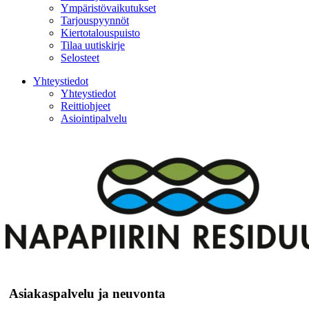
Ympäristövaikutukset
Tarjouspyynnöt
Kiertotalouspuisto
Tilaa uutiskirje
Selosteet
Yhteystiedot
Yhteystiedot
Reittiohjeet
Asiointipalvelu
Asiakaspalvelu ja neuvonta