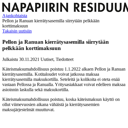
Ajankohtaista
Pellon ja Ranuan kierrätysasemilla siirrytään pelkkään
korttimaksuun
Takaisin uutisiin
Pellon ja Ranuan kierrätysasemilla siirrytään
pelkkään korttimaksuun
Julkaistu 30.11.2021
Uutiset, Tiedotteet
Käteismaksumahdollisuus poistuu 1.1.2022 alkaen Pellon ja Ranuan
kierrätysasemilla. Kotitaloudet voivat jatkossa maksaa
kierrätysasemilla maksukortilla. Seteleitä ja kolikoita ei oteta enää
vastaan Pellossa ja Ranualla. Yritysasiakkaat voivat edelleen maksaa
asioinnin laskulla sekä maksukortilla.
Käteismaksumahdollisuus poistuu, koska käteismaksun käyttö on
ollut viimevuosien aikana vähäistä ja kierrätysasemien
maksujärjestelmät muuttuvat.