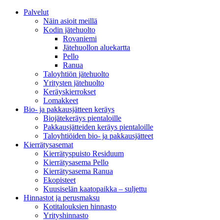
Palvelut
Näin asioit meillä
Kodin jätehuolto
Rovaniemi
Jätehuollon aluekartta
Pello
Ranua
Taloyhtiön jätehuolto
Yritysten jätehuolto
Keräyskierrokset
Lomakkeet
Bio- ja pakkausjätteen keräys
Biojätekeräys pientaloille
Pakkausjätteiden keräys pientaloille
Taloyhtiöiden bio- ja pakkausjätteet
Kierrätysasemat
Kierrätyspuisto Residuum
Kierrätysasema Pello
Kierrätysasema Ranua
Ekopisteet
Kuusiselän kaatopaikka – suljettu
Hinnastot ja perusmaksu
Kotitalouksien hinnasto
Yrityshinnasto