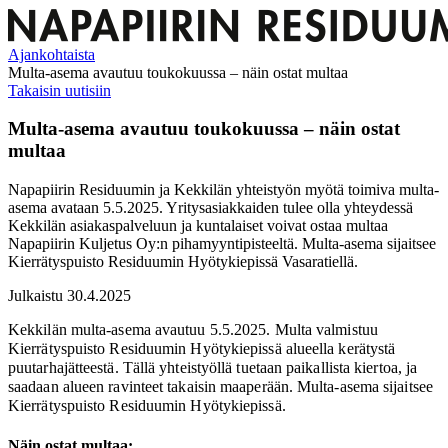
Ajankohtaista
Multa-asema avautuu toukokuussa – näin ostat multaa
Takaisin uutisiin
Multa-asema avautuu toukokuussa – näin ostat
multaa
Napapiirin Residuumin ja Kekkilän yhteistyön myötä toimiva multa-
asema avataan 5.5.2025. Yritysasiakkaiden tulee olla yhteydessä
Kekkilän asiakaspalveluun ja kuntalaiset voivat ostaa multaa
Napapiirin Kuljetus Oy:n pihamyyntipisteeltä. Multa-asema sijaitsee
Kierrätyspuisto Residuumin Hyötykiepissä Vasaratiellä.
Julkaistu 30.4.2025
Kekkilän multa-asema avautuu 5.5.2025.
Multa valmistuu
Kierrätyspuisto Residuumin Hyötykiepissä alueella kerätystä
puutarhajätteestä. Tällä yhteistyöllä tuetaan paikallista kiertoa, ja
saadaan alueen ravinteet takaisin maaperään. Multa-asema sijaitsee
Kierrätyspuisto Residuumin Hyötykiepissä.
Näin ostat multaa: