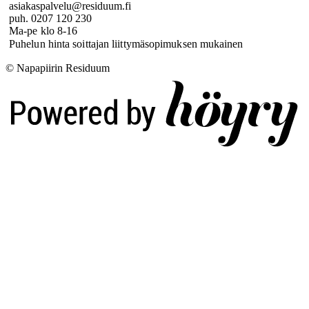
asiakaspalvelu@residuum.fi
puh. 0207 120 230
Ma-pe klo 8-16
Puhelun hinta soittajan liittymäsopimuksen mukainen
© Napapiirin Residuum
Digi- ja mainostoimisto Höyry Rovaniemi ja Oulu