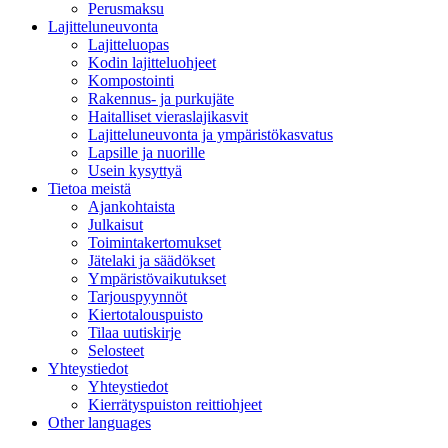
Perusmaksu
Lajitteluneuvonta
Lajitteluopas
Kodin lajitteluohjeet
Kompostointi
Rakennus- ja purkujäte
Haitalliset vieraslajikasvit
Lajitteluneuvonta ja ympäristökasvatus
Lapsille ja nuorille
Usein kysyttyä
Tietoa meistä
Ajankohtaista
Julkaisut
Toimintakertomukset
Jätelaki ja säädökset
Ympäristövaikutukset
Tarjouspyynnöt
Kiertotalouspuisto
Tilaa uutiskirje
Selosteet
Yhteystiedot
Yhteystiedot
Kierrätyspuiston reittiohjeet
Other languages