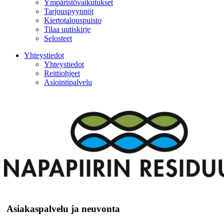
Ympäristövaikutukset
Tarjouspyynnöt
Kiertotalouspuisto
Tilaa uutiskirje
Selosteet
Yhteystiedot
Yhteystiedot
Reittiohjeet
Asiointipalvelu
Asiakaspalvelu ja neuvonta