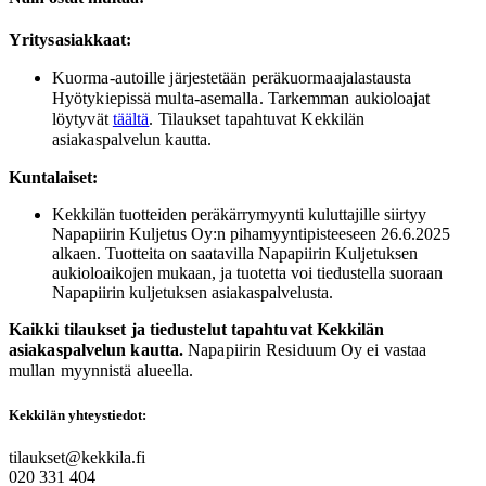
Yritysasiakkaat:
Kuorma-autoille järjestetään peräkuormaajalastausta
Hyötykiepissä multa-asemalla. Tarkemman aukioloajat
löytyvät
täältä
. Tilaukset tapahtuvat Kekkilän
asiakaspalvelun kautta.
Kuntalaiset:
Kekkilän tuotteiden peräkärrymyynti kuluttajille siirtyy
Napapiirin Kuljetus Oy:n pihamyyntipisteeseen 26.6.2025
alkaen. Tuotteita on saatavilla Napapiirin Kuljetuksen
aukioloaikojen mukaan, ja tuotetta voi tiedustella suoraan
Napapiirin kuljetuksen asiakaspalvelusta.
Kaikki tilaukset ja tiedustelut tapahtuvat Kekkilän
asiakaspalvelun kautta.
Napapiirin Residuum Oy ei vastaa
mullan myynnistä alueella.
Kekkilän yhteystiedot:
tilaukset@kekkila.fi
020 331 404