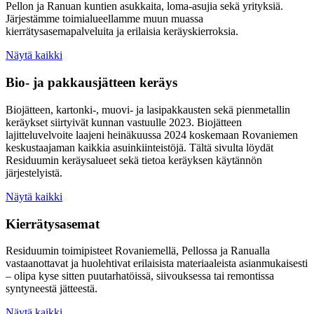
Pellon ja Ranuan kuntien asukkaita, loma-asujia sekä yrityksiä.
Järjestämme toimialueellamme muun muassa
kierrätysasemapalveluita ja erilaisia keräyskierroksia.
Näytä kaikki
Bio- ja pakkausjätteen keräys
Biojätteen, kartonki-, muovi- ja lasipakkausten sekä pienmetallin
keräykset siirtyivät kunnan vastuulle 2023. Biojätteen
lajitteluvelvoite laajeni heinäkuussa 2024 koskemaan Rovaniemen
keskustaajaman kaikkia asuinkiinteistöjä. Tältä sivulta löydät
Residuumin keräysalueet sekä tietoa keräyksen käytännön
järjestelyistä.
Näytä kaikki
Kierrätysasemat
Residuumin toimipisteet Rovaniemellä, Pellossa ja Ranualla
vastaanottavat ja huolehtivat erilaisista materiaaleista asianmukaisesti
– olipa kyse sitten puutarhatöissä, siivouksessa tai remontissa
syntyneestä jätteestä.
Näytä kaikki