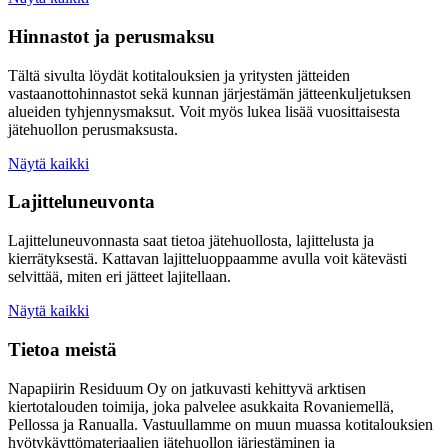
Hinnastot ja perusmaksu
Tältä sivulta löydät kotitalouksien ja yritysten jätteiden
vastaanottohinnastot sekä kunnan järjestämän jätteenkuljetuksen
alueiden tyhjennysmaksut. Voit myös lukea lisää vuosittaisesta
jätehuollon perusmaksusta.
Näytä kaikki
Lajitteluneuvonta
Lajitteluneuvonnasta saat tietoa jätehuollosta, lajittelusta ja
kierrätyksestä. Kattavan lajitteluoppaamme avulla voit kätevästi
selvittää, miten eri jätteet lajitellaan.
Näytä kaikki
Tietoa meistä
Napapiirin Residuum Oy on jatkuvasti kehittyvä arktisen
kiertotalouden toimija, joka palvelee asukkaita Rovaniemellä,
Pellossa ja Ranualla. Vastuullamme on muun muassa kotitalouksien
hyötykäyttömateriaalien jätehuollon järjestäminen ja