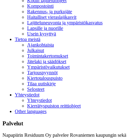
Kodin lajitteluohjeet
Kompostointi
Rakennus- ja purkujäte
Haitalliset vieraslajikasvit
Lajitteluneuvonta ja ympäristökasvatus
Lapsille ja nuorille
Usein kysyttyä
Tietoa meistä
Ajankohtaista
Julkaisut
Toimintakertomukset
Jätelaki ja säädökset
Ympäristövaikutukset
Tarjouspyynnöt
Kiertotalouspuisto
Tilaa uutiskirje
Selosteet
Yhteystiedot
Yhteystiedot
Kierrätyspuiston reittiohjeet
Other languages
Palvelut
Napapiirin Residuum Oy palvelee Rovaniemen kaupungin sekä