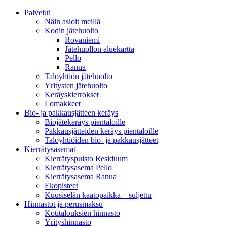
Palvelut
Näin asioit meillä
Kodin jätehuolto
Rovaniemi
Jätehuollon aluekartta
Pello
Ranua
Taloyhtiön jätehuolto
Yritysten jätehuolto
Keräyskierrokset
Lomakkeet
Bio- ja pakkausjätteen keräys
Biojätekeräys pientaloille
Pakkausjätteiden keräys pientaloille
Taloyhtiöiden bio- ja pakkausjätteet
Kierrätysasemat
Kierrätyspuisto Residuum
Kierrätysasema Pello
Kierrätysasema Ranua
Ekopisteet
Kuusiselän kaatopaikka – suljettu
Hinnastot ja perusmaksu
Kotitalouksien hinnasto
Yrityshinnasto