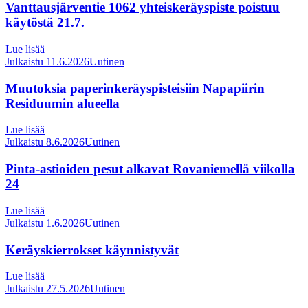
Vanttausjärventie 1062 yhteiskeräyspiste poistuu
käytöstä 21.7.
Lue lisää
Julkaistu 11.6.2026
Uutinen
Muutoksia paperinkeräyspisteisiin Napapiirin
Residuumin alueella
Lue lisää
Julkaistu 8.6.2026
Uutinen
Pinta-astioiden pesut alkavat Rovaniemellä viikolla
24
Lue lisää
Julkaistu 1.6.2026
Uutinen
Keräyskierrokset käynnistyvät
Lue lisää
Julkaistu 27.5.2026
Uutinen