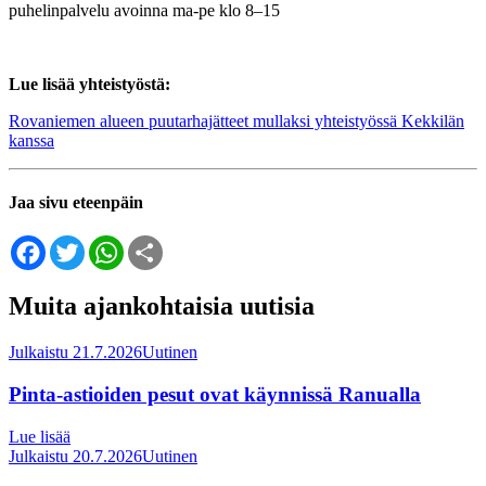
puhelinpalvelu a
voinna ma-pe klo 8–15
Lue lisää yhteistyöstä:
Rovaniemen alueen puutarhajätteet mullaksi yhteistyössä Kekkilän
kanssa
Jaa sivu eteenpäin
Facebook
Twitter
WhatsApp
Share
Muita ajankohtaisia uutisia
Julkaistu 21.7.2026
Uutinen
Pinta-astioiden pesut ovat käynnissä Ranualla
Lue lisää
Julkaistu 20.7.2026
Uutinen