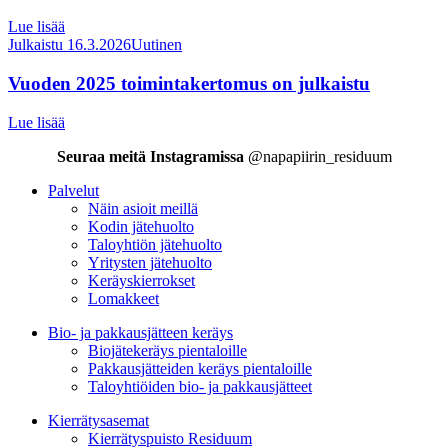
Lue lisää
Julkaistu 16.3.2026
Uutinen
Vuoden 2025 toimintakertomus on julkaistu
Lue lisää
Seuraa meitä Instagramissa
@napapiirin_residuum
Palvelut
Näin asioit meillä
Kodin jätehuolto
Taloyhtiön jätehuolto
Yritysten jätehuolto
Keräyskierrokset
Lomakkeet
Bio- ja pakkausjätteen keräys
Biojätekeräys pientaloille
Pakkausjätteiden keräys pientaloille
Taloyhtiöiden bio- ja pakkausjätteet
Kierrätysasemat
Kierrätyspuisto Residuum