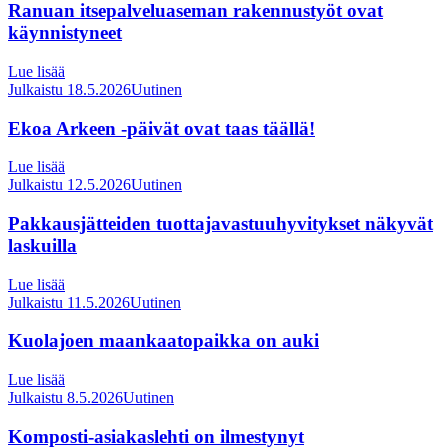
Ranuan itsepalveluaseman rakennustyöt ovat
käynnistyneet
Lue lisää
Julkaistu 18.5.2026
Uutinen
Ekoa Arkeen -päivät ovat taas täällä!
Lue lisää
Julkaistu 12.5.2026
Uutinen
Pakkausjätteiden tuottajavastuuhyvitykset näkyvät
laskuilla
Lue lisää
Julkaistu 11.5.2026
Uutinen
Kuolajoen maankaatopaikka on auki
Lue lisää
Julkaistu 8.5.2026
Uutinen
Komposti-asiakaslehti on ilmestynyt