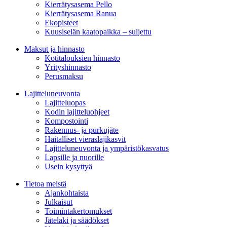
Kierrätysasema Pello
Kierrätysasema Ranua
Ekopisteet
Kuusiselän kaatopaikka – suljettu
Maksut ja hinnasto
Kotitalouksien hinnasto
Yrityshinnasto
Perusmaksu
Lajitteluneuvonta
Lajitteluopas
Kodin lajitteluohjeet
Kompostointi
Rakennus- ja purkujäte
Haitalliset vieraslajikasvit
Lajitteluneuvonta ja ympäristökasvatus
Lapsille ja nuorille
Usein kysyttyä
Tietoa meistä
Ajankohtaista
Julkaisut
Toimintakertomukset
Jätelaki ja säädökset