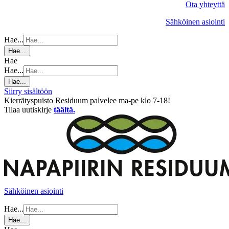
Ota yhteyttä
Sähköinen asiointi
Hae...
Hae...
Hae
Hae...
Hae...
Siirry sisältöön
Kierrätyspuisto Residuum palvelee ma-pe klo 7-18!
Tilaa uutiskirje
täältä.
Sähköinen asiointi
Hae...
Hae...