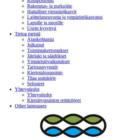
Kompostointi
Rakennus- ja purkujäte
Haitalliset vieraslajikasvit
Lajitteluneuvonta ja ympäristökasvatus
Lapsille ja nuorille
Usein kysyttyä
Tietoa meistä
Ajankohtaista
Julkaisut
Toimintakertomukset
Jätelaki ja säädökset
Ympäristövaikutukset
Tarjouspyynnöt
Kiertotalouspuisto
Tilaa uutiskirje
Selosteet
Yhteystiedot
Yhteystiedot
Kierrätyspuiston reittiohjeet
Other languages