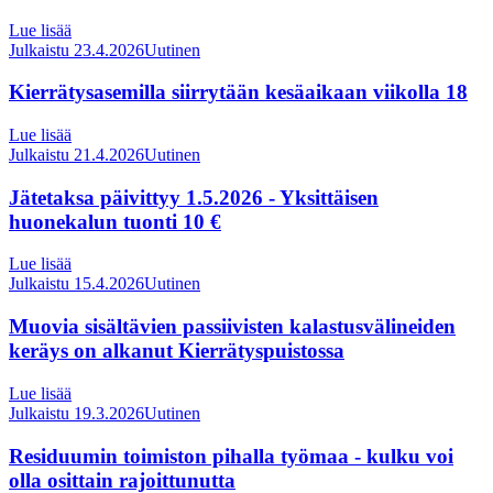
Lue lisää
Julkaistu 23.4.2026
Uutinen
Kierrätysasemilla siirrytään kesäaikaan viikolla 18
Lue lisää
Julkaistu 21.4.2026
Uutinen
Jätetaksa päivittyy 1.5.2026 - Yksittäisen
huonekalun tuonti 10 €
Lue lisää
Julkaistu 15.4.2026
Uutinen
Muovia sisältävien passiivisten kalastusvälineiden
keräys on alkanut Kierrätyspuistossa
Lue lisää
Julkaistu 19.3.2026
Uutinen
Residuumin toimiston pihalla työmaa - kulku voi
olla osittain rajoittunutta