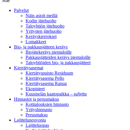
Hae
Palvelut
Näin asioit meillä
Kodin jätehuolto
Taloyhtiön jätehuolto
Yritysten jätehuolto
Keräyskierrokset
Lomakkeet
Bio- ja pakkausjätteen keräys
Biojätekeräys pientaloille
Pakkausjätteiden keräys pientaloille
Taloyhtiöiden bio- ja pakkausjätteet
Kierrätysasemat
Kierrätyspuisto Residuum
Kierrätysasema Pello
Kierrätysasema Ranua
Ekopisteet
Kuusiselän kaatopaikka – suljettu
Hinnastot ja perusmaksu
Kotitalouksien hinnasto
Yrityshinnasto
Perusmaksu
Lajitteluneuvonta
Lajitteluopas