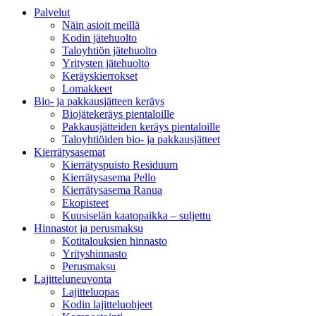
Palvelut
Näin asioit meillä
Kodin jätehuolto
Taloyhtiön jätehuolto
Yritysten jätehuolto
Keräyskierrokset
Lomakkeet
Bio- ja pakkausjätteen keräys
Biojätekeräys pientaloille
Pakkausjätteiden keräys pientaloille
Taloyhtiöiden bio- ja pakkausjätteet
Kierrätysasemat
Kierrätyspuisto Residuum
Kierrätysasema Pello
Kierrätysasema Ranua
Ekopisteet
Kuusiselän kaatopaikka – suljettu
Hinnastot ja perusmaksu
Kotitalouksien hinnasto
Yrityshinnasto
Perusmaksu
Lajitteluneuvonta
Lajitteluopas
Kodin lajitteluohjeet