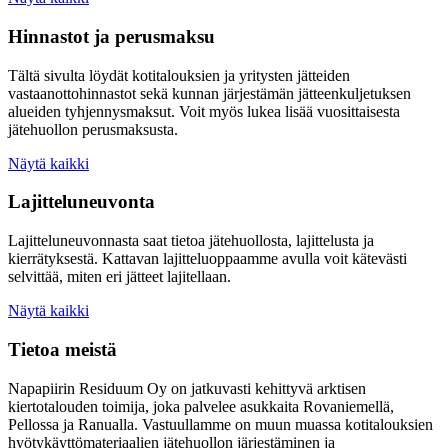
Hinnastot ja perusmaksu
Tältä sivulta löydät kotitalouksien ja yritysten jätteiden
vastaanottohinnastot sekä kunnan järjestämän jätteenkuljetuksen
alueiden tyhjennysmaksut. Voit myös lukea lisää vuosittaisesta
jätehuollon perusmaksusta.
Näytä kaikki
Lajitteluneuvonta
Lajitteluneuvonnasta saat tietoa jätehuollosta, lajittelusta ja
kierrätyksestä. Kattavan lajitteluoppaamme avulla voit kätevästi
selvittää, miten eri jätteet lajitellaan.
Näytä kaikki
Tietoa meistä
Napapiirin Residuum Oy on jatkuvasti kehittyvä arktisen
kiertotalouden toimija, joka palvelee asukkaita Rovaniemellä,
Pellossa ja Ranualla. Vastuullamme on muun muassa kotitalouksien
hyötykäyttömateriaalien jätehuollon järjestäminen ja