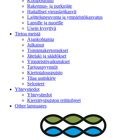
Kompostointi
Rakennus- ja purkujäte
Haitalliset vieraslajikasvit
Lajitteluneuvonta ja ympäristökasvatus
Lapsille ja nuorille
Usein kysyttyä
Tietoa meistä
Ajankohtaista
Julkaisut
Toimintakertomukset
Jätelaki ja säädökset
Ympäristövaikutukset
Tarjouspyynnöt
Kiertotalouspuisto
Tilaa uutiskirje
Selosteet
Yhteystiedot
Yhteystiedot
Kierrätyspuiston reittiohjeet
Other languages