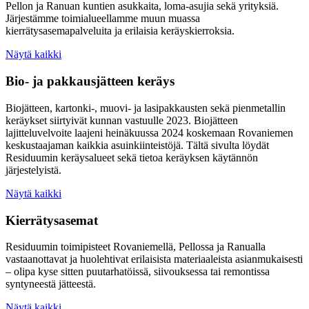
Pellon ja Ranuan kuntien asukkaita, loma-asujia sekä yrityksiä.
Järjestämme toimialueellamme muun muassa
kierrätysasemapalveluita ja erilaisia keräyskierroksia.
Näytä kaikki
Bio- ja pakkausjätteen keräys
Biojätteen, kartonki-, muovi- ja lasipakkausten sekä pienmetallin
keräykset siirtyivät kunnan vastuulle 2023. Biojätteen
lajitteluvelvoite laajeni heinäkuussa 2024 koskemaan Rovaniemen
keskustaajaman kaikkia asuinkiinteistöjä. Tältä sivulta löydät
Residuumin keräysalueet sekä tietoa keräyksen käytännön
järjestelyistä.
Näytä kaikki
Kierrätysasemat
Residuumin toimipisteet Rovaniemellä, Pellossa ja Ranualla
vastaanottavat ja huolehtivat erilaisista materiaaleista asianmukaisesti
– olipa kyse sitten puutarhatöissä, siivouksessa tai remontissa
syntyneestä jätteestä.
Näytä kaikki