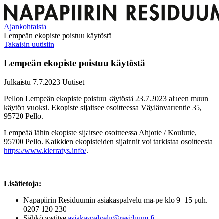
Ajankohtaista
Lempeän ekopiste poistuu käytöstä
Takaisin uutisiin
Lempeän ekopiste poistuu käytöstä
Julkaistu 7.7.2023
Uutiset
Pellon Lempeän ekopiste poistuu käytöstä 23.7.2023 alueen muun
käytön vuoksi. Ekopiste sijaitsee osoitteessa Väylänvarrentie 35,
95720 Pello.
Lempeää lähin ekopiste sijaitsee osoitteessa Ahjotie / Koulutie,
95700 Pello. Kaikkien ekopisteiden sijainnit voi tarkistaa osoitteesta
https://www.kierratys.info/
.
Lisätietoja:
Napapiirin Residuumin asiakaspalvelu ma-pe klo 9–15 puh.
0207 120 230
Sähköpostitse
asiakaspalvelu@residuum.fi