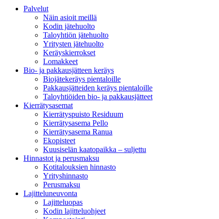
Palvelut
Näin asioit meillä
Kodin jätehuolto
Taloyhtiön jätehuolto
Yritysten jätehuolto
Keräyskierrokset
Lomakkeet
Bio- ja pakkausjätteen keräys
Biojätekeräys pientaloille
Pakkausjätteiden keräys pientaloille
Taloyhtiöiden bio- ja pakkausjätteet
Kierrätysasemat
Kierrätyspuisto Residuum
Kierrätysasema Pello
Kierrätysasema Ranua
Ekopisteet
Kuusiselän kaatopaikka – suljettu
Hinnastot ja perusmaksu
Kotitalouksien hinnasto
Yrityshinnasto
Perusmaksu
Lajitteluneuvonta
Lajitteluopas
Kodin lajitteluohjeet