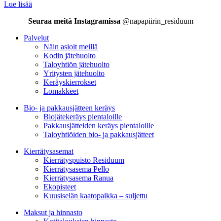
Lue lisää
Seuraa meitä Instagramissa
@napapiirin_residuum
Palvelut
Näin asioit meillä
Kodin jätehuolto
Taloyhtiön jätehuolto
Yritysten jätehuolto
Keräyskierrokset
Lomakkeet
Bio- ja pakkausjätteen keräys
Biojätekeräys pientaloille
Pakkausjätteiden keräys pientaloille
Taloyhtiöiden bio- ja pakkausjätteet
Kierrätysasemat
Kierrätyspuisto Residuum
Kierrätysasema Pello
Kierrätysasema Ranua
Ekopisteet
Kuusiselän kaatopaikka – suljettu
Maksut ja hinnasto