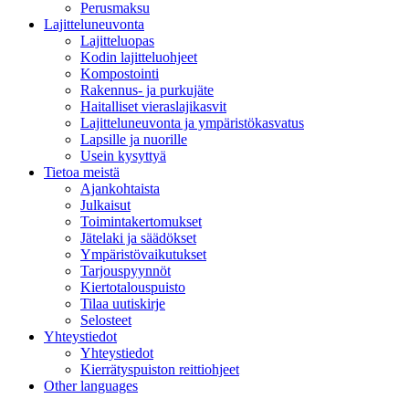
Perusmaksu
Lajitteluneuvonta
Lajitteluopas
Kodin lajitteluohjeet
Kompostointi
Rakennus- ja purkujäte
Haitalliset vieraslajikasvit
Lajitteluneuvonta ja ympäristökasvatus
Lapsille ja nuorille
Usein kysyttyä
Tietoa meistä
Ajankohtaista
Julkaisut
Toimintakertomukset
Jätelaki ja säädökset
Ympäristövaikutukset
Tarjouspyynnöt
Kiertotalouspuisto
Tilaa uutiskirje
Selosteet
Yhteystiedot
Yhteystiedot
Kierrätyspuiston reittiohjeet
Other languages