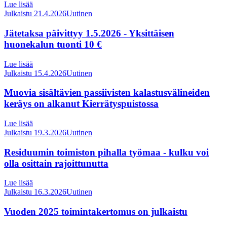
Lue lisää
Julkaistu 21.4.2026
Uutinen
Jätetaksa päivittyy 1.5.2026 - Yksittäisen
huonekalun tuonti 10 €
Lue lisää
Julkaistu 15.4.2026
Uutinen
Muovia sisältävien passiivisten kalastusvälineiden
keräys on alkanut Kierrätyspuistossa
Lue lisää
Julkaistu 19.3.2026
Uutinen
Residuumin toimiston pihalla työmaa - kulku voi
olla osittain rajoittunutta
Lue lisää
Julkaistu 16.3.2026
Uutinen
Vuoden 2025 toimintakertomus on julkaistu