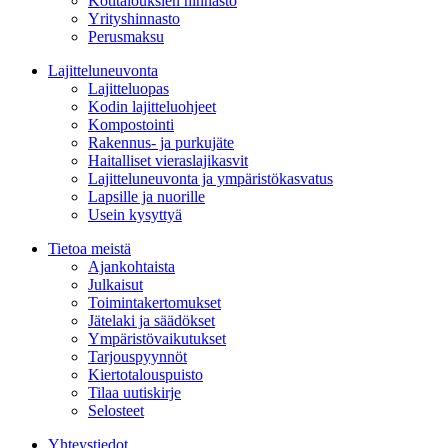
Kotitalouksien hinnasto
Yrityshinnasto
Perusmaksu
Lajitteluneuvonta
Lajitteluopas
Kodin lajitteluohjeet
Kompostointi
Rakennus- ja purkujäte
Haitalliset vieraslajikasvit
Lajitteluneuvonta ja ympäristökasvatus
Lapsille ja nuorille
Usein kysyttyä
Tietoa meistä
Ajankohtaista
Julkaisut
Toimintakertomukset
Jätelaki ja säädökset
Ympäristövaikutukset
Tarjouspyynnöt
Kiertotalouspuisto
Tilaa uutiskirje
Selosteet
Yhteystiedot