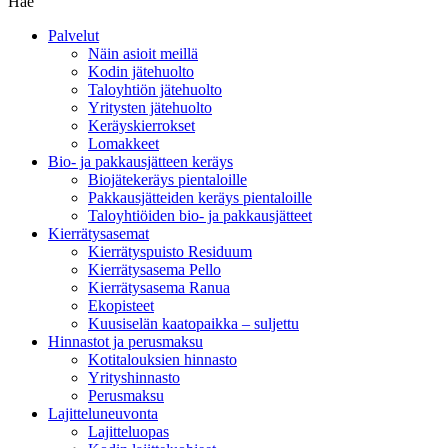
Hae
Palvelut
Näin asioit meillä
Kodin jätehuolto
Taloyhtiön jätehuolto
Yritysten jätehuolto
Keräyskierrokset
Lomakkeet
Bio- ja pakkausjätteen keräys
Biojätekeräys pientaloille
Pakkausjätteiden keräys pientaloille
Taloyhtiöiden bio- ja pakkausjätteet
Kierrätysasemat
Kierrätyspuisto Residuum
Kierrätysasema Pello
Kierrätysasema Ranua
Ekopisteet
Kuusiselän kaatopaikka – suljettu
Hinnastot ja perusmaksu
Kotitalouksien hinnasto
Yrityshinnasto
Perusmaksu
Lajitteluneuvonta
Lajitteluopas