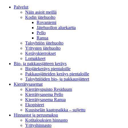
Palvelut
Näin asioit meillä
Kodin jätehuolto
Rovaniemi
Jätehuollon aluekartta
Pello
Ranua
Taloyhtiön jätehuolto
Yritysten jätehuolto
Keräyskierrokset
Lomakkeet
Bio- ja pakkausjätteen keräys
Biojätekeräys pientaloille
Pakkausjätteiden keräys pientaloille
Taloyhtiöiden bio- ja pakkausjätteet
Kierrätysasemat
Kierrätyspuisto Residuum
Kierrätysasema Pello
Kierrätysasema Ranua
Ekopisteet
Kuusiselän kaatopaikka – suljettu
Hinnastot ja perusmaksu
Kotitalouksien hinnasto
Yrityshinnasto