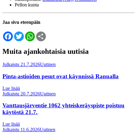
Pellon kunta
Jaa sivu eteenpäin
Facebook
Twitter
WhatsApp
Share
Muita ajankohtaisia uutisia
Julkaistu 21.7.2026
Uutinen
Pinta-astioiden pesut ovat käynnissä Ranualla
Lue lisää
Julkaistu 20.7.2026
Uutinen
Vanttausjärventie 1062 yhteiskeräyspiste poistuu
käytöstä 21.7.
Lue lisää
Julkaistu 11.6.2026
Uutinen