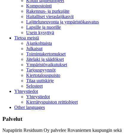
Kodin lajitteluohjeet
Kompostointi
Rakennus- ja purkujäte
Haitalliset vieraslajikasvit
Lajitteluneuvonta ja ympäristökasvatus
Lapsille ja nuorille
Usein kysyttyä
Tietoa meistä
Ajankohtaista
Julkaisut
Toimintakertomukset
Jätelaki ja säädökset
Ympäristövaikutukset
Tarjouspyynnöt
Kiertotalouspuisto
Tilaa uutiskirje
Selosteet
Yhteystiedot
Yhteystiedot
Kierrätyspuiston reittiohjeet
Other languages
Palvelut
Napapiirin Residuum Oy palvelee Rovaniemen kaupungin sekä