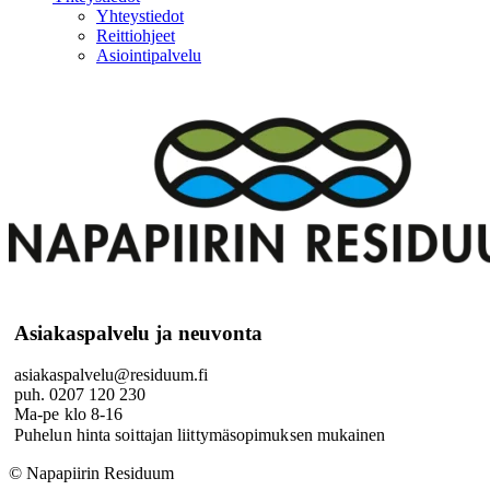
Yhteystiedot
Reittiohjeet
Asiointipalvelu
Asiakaspalvelu ja neuvonta
asiakaspalvelu@residuum.fi
puh. 0207 120 230
Ma-pe klo 8-16
Puhelun hinta soittajan liittymäsopimuksen mukainen
© Napapiirin Residuum
Digi- ja mainostoimisto Höyry Rovaniemi ja Oulu