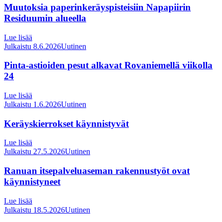
Muutoksia paperinkeräyspisteisiin Napapiirin
Residuumin alueella
Lue lisää
Julkaistu 8.6.2026
Uutinen
Pinta-astioiden pesut alkavat Rovaniemellä viikolla
24
Lue lisää
Julkaistu 1.6.2026
Uutinen
Keräyskierrokset käynnistyvät
Lue lisää
Julkaistu 27.5.2026
Uutinen
Ranuan itsepalveluaseman rakennustyöt ovat
käynnistyneet
Lue lisää
Julkaistu 18.5.2026
Uutinen