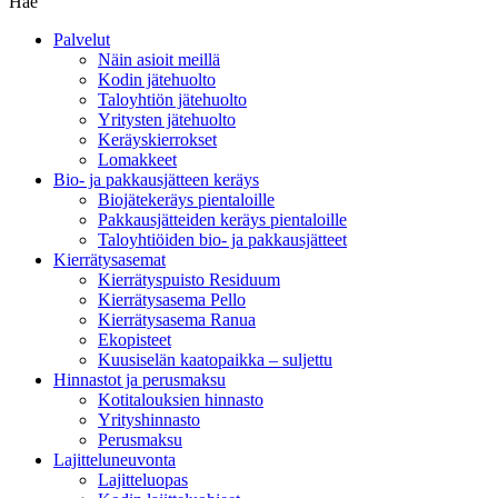
Hae
Palvelut
Näin asioit meillä
Kodin jätehuolto
Taloyhtiön jätehuolto
Yritysten jätehuolto
Keräyskierrokset
Lomakkeet
Bio- ja pakkausjätteen keräys
Biojätekeräys pientaloille
Pakkausjätteiden keräys pientaloille
Taloyhtiöiden bio- ja pakkausjätteet
Kierrätysasemat
Kierrätyspuisto Residuum
Kierrätysasema Pello
Kierrätysasema Ranua
Ekopisteet
Kuusiselän kaatopaikka – suljettu
Hinnastot ja perusmaksu
Kotitalouksien hinnasto
Yrityshinnasto
Perusmaksu
Lajitteluneuvonta
Lajitteluopas