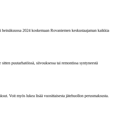
laajeni heinäkuussa 2024 koskemaan Rovaniemen keskustaajaman kaikkia
 sitten puutarhatöissä, siivouksessa tai remontissa syntyneestä
aksut. Voit myös lukea lisää vuosittaisesta jätehuollon perusmaksusta.