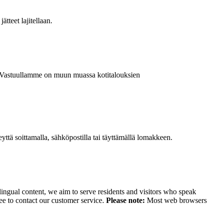
ätteet lajitellaan.
a. Vastuullamme on muun muassa kotitalouksien
ttä soittamalla, sähköpostilla tai täyttämällä lomakkeen.
lingual content, we aim to serve residents and visitors who speak
ee to contact our customer service.
Please note:
Most web browsers