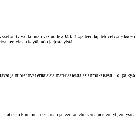
räykset siirtyivät kunnan vastuulle 2023. Biojätteen lajitteluvelvoite 
etoa keräyksen käytännön järjestelyistä.
at ja huolehtivat erilaisista materiaaleista asianmukaisesti – olipa kyse
hinnastot sekä kunnan järjestämän jätteenkuljetuksen alueiden tyhjennysm