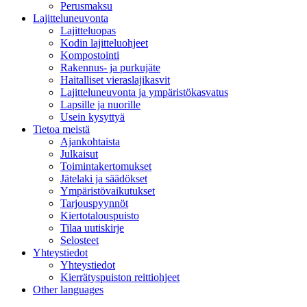
Perusmaksu
Lajitteluneuvonta
Lajitteluopas
Kodin lajitteluohjeet
Kompostointi
Rakennus- ja purkujäte
Haitalliset vieraslajikasvit
Lajitteluneuvonta ja ympäristökasvatus
Lapsille ja nuorille
Usein kysyttyä
Tietoa meistä
Ajankohtaista
Julkaisut
Toimintakertomukset
Jätelaki ja säädökset
Ympäristövaikutukset
Tarjouspyynnöt
Kiertotalouspuisto
Tilaa uutiskirje
Selosteet
Yhteystiedot
Yhteystiedot
Kierrätyspuiston reittiohjeet
Other languages