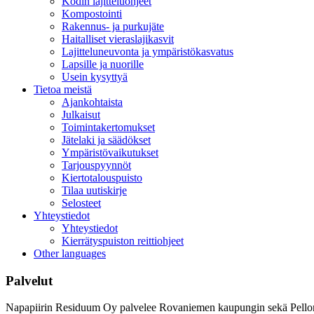
Kodin lajitteluohjeet
Kompostointi
Rakennus- ja purkujäte
Haitalliset vieraslajikasvit
Lajitteluneuvonta ja ympäristökasvatus
Lapsille ja nuorille
Usein kysyttyä
Tietoa meistä
Ajankohtaista
Julkaisut
Toimintakertomukset
Jätelaki ja säädökset
Ympäristövaikutukset
Tarjouspyynnöt
Kiertotalouspuisto
Tilaa uutiskirje
Selosteet
Yhteystiedot
Yhteystiedot
Kierrätyspuiston reittiohjeet
Other languages
Palvelut
Napapiirin Residuum Oy palvelee Rovaniemen kaupungin sekä Pellon ja