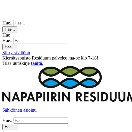
Hae...
Hae...
Hae
Hae...
Hae...
Siirry sisältöön
Kierrätyspuisto Residuum palvelee ma-pe klo 7-18!
Tilaa uutiskirje
täältä.
Sähköinen asiointi
Hae...
Hae...