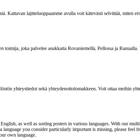
stä. Kattavan lajitteluoppaamme avulla voit kätevästi selvittää, miten eri j
en toimija, joka palvelee asukkaita Rovaniemellä, Pellossa ja Ranuall
löstön yhteystiedot sekä yhteydenottolomakkeen. Voit ottaa meihin yhtey
 English, as well as
sorting posters
in various languages. With our multi
a language you consider particularly important is missing, please feel fr
 your own language.