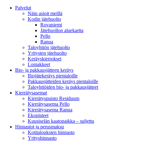
Palvelut
Näin asioit meillä
Kodin jätehuolto
Rovaniemi
Jätehuollon aluekartta
Pello
Ranua
Taloyhtiön jätehuolto
Yritysten jätehuolto
Keräyskierrokset
Lomakkeet
Bio- ja pakkausjätteen keräys
Biojätekeräys pientaloille
Pakkausjätteiden keräys pientaloille
Taloyhtiöiden bio- ja pakkausjätteet
Kierrätysasemat
Kierrätyspuisto Residuum
Kierrätysasema Pello
Kierrätysasema Ranua
Ekopisteet
Kuusiselän kaatopaikka – suljettu
Hinnastot ja perusmaksu
Kotitalouksien hinnasto
Yrityshinnasto