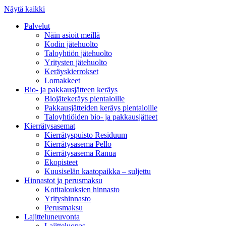
Näytä kaikki
Palvelut
Näin asioit meillä
Kodin jätehuolto
Taloyhtiön jätehuolto
Yritysten jätehuolto
Keräyskierrokset
Lomakkeet
Bio- ja pakkausjätteen keräys
Biojätekeräys pientaloille
Pakkausjätteiden keräys pientaloille
Taloyhtiöiden bio- ja pakkausjätteet
Kierrätysasemat
Kierrätyspuisto Residuum
Kierrätysasema Pello
Kierrätysasema Ranua
Ekopisteet
Kuusiselän kaatopaikka – suljettu
Hinnastot ja perusmaksu
Kotitalouksien hinnasto
Yrityshinnasto
Perusmaksu
Lajitteluneuvonta
Lajitteluopas