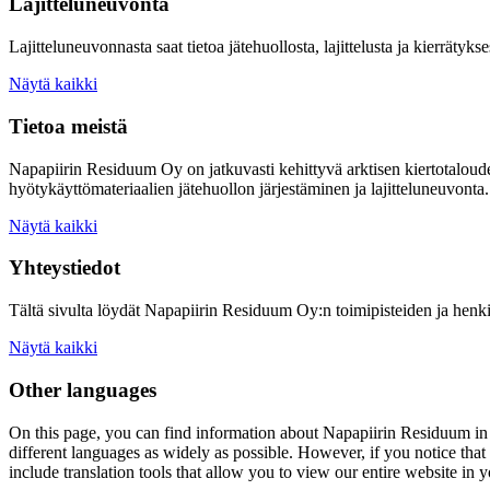
Lajitteluneuvonta
Lajitteluneuvonnasta saat tietoa jätehuollosta, lajittelusta ja kierrätykse
Näytä kaikki
Tietoa meistä
Napapiirin Residuum Oy on jatkuvasti kehittyvä arktisen kiertotaloud
hyötykäyttömateriaalien jätehuollon järjestäminen ja lajitteluneuvonta.
Näytä kaikki
Yhteystiedot
Tältä sivulta löydät Napapiirin Residuum Oy:n toimipisteiden ja henki
Näytä kaikki
Other languages
On this page, you can find information about
Napapiirin Residuum
in
different languages as widely as possible. However, if you notice that 
include translation tools that allow you to view our entire website in