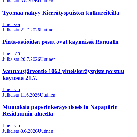
Julkaistu 3.8.2026
Uutinen
Työmaa näkyy Kierrätyspuiston kulkureiteillä
Lue lisää
Julkaistu 21.7.2026
Uutinen
Pinta-astioiden pesut ovat käynnissä Ranualla
Lue lisää
Julkaistu 20.7.2026
Uutinen
Vanttausjärventie 1062 yhteiskeräyspiste poistuu
käytöstä 21.7.
Lue lisää
Julkaistu 11.6.2026
Uutinen
Muutoksia paperinkeräyspisteisiin Napapiirin
Residuumin alueella
Lue lisää
Julkaistu 8.6.2026
Uutinen