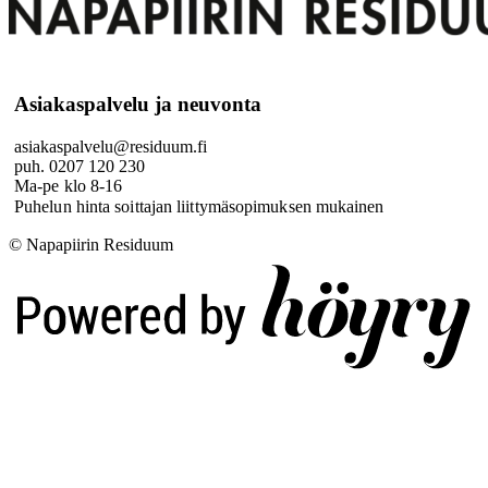
Asiakaspalvelu ja neuvonta
asiakaspalvelu@residuum.fi
puh. 0207 120 230
Ma-pe klo 8-16
Puhelun hinta soittajan liittymäsopimuksen mukainen
© Napapiirin Residuum
Digi- ja mainostoimisto Höyry Rovaniemi ja Oulu