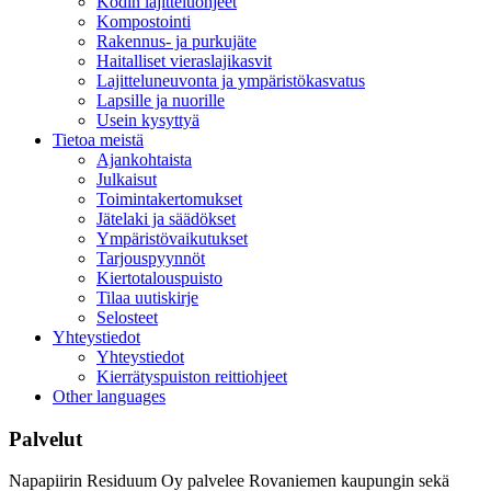
Kodin lajitteluohjeet
Kompostointi
Rakennus- ja purkujäte
Haitalliset vieraslajikasvit
Lajitteluneuvonta ja ympäristökasvatus
Lapsille ja nuorille
Usein kysyttyä
Tietoa meistä
Ajankohtaista
Julkaisut
Toimintakertomukset
Jätelaki ja säädökset
Ympäristövaikutukset
Tarjouspyynnöt
Kiertotalouspuisto
Tilaa uutiskirje
Selosteet
Yhteystiedot
Yhteystiedot
Kierrätyspuiston reittiohjeet
Other languages
Palvelut
Napapiirin Residuum Oy palvelee Rovaniemen kaupungin sekä