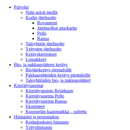
Palvelut
Näin asioit meillä
Kodin jätehuolto
Rovaniemi
Jätehuollon aluekartta
Pello
Ranua
Taloyhtiön jätehuolto
Yritysten jätehuolto
Keräyskierrokset
Lomakkeet
Bio- ja pakkausjätteen keräys
Biojätekeräys pientaloille
Pakkausjätteiden keräys pientaloille
Taloyhtiöiden bio- ja pakkausjätteet
Kierrätysasemat
Kierrätyspuisto Residuum
Kierrätysasema Pello
Kierrätysasema Ranua
Ekopisteet
Kuusiselän kaatopaikka – suljettu
Hinnastot ja perusmaksu
Kotitalouksien hinnasto
Yrityshinnasto