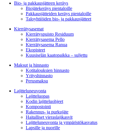
Bio- ja pakkausjätteen keräys
Biojätekeräys pientaloille
Pakkausjätteiden keräys pientaloille
Taloyhtiöiden bio- ja pakkausjätteet
Kierrätysasemat
Kierrätyspuisto Residuum
Kierrätysasema Pello
Kierrätysasema Ranua
Ekopisteet
Kuusiselän kaatopaikka – suljettu
Maksut ja hinnasto
Kotitalouksien hinnasto
Yrityshinnasto
Perusmaksu
Lajitteluneuvonta
Lajitteluopas
Kodin lajitteluohjeet
Kompostointi
Rakennus- ja purkujäte
Haitalliset vieraslajikasvit
Lajitteluneuvonta ja ympäristökasvatus
Lapsille ja nuorille