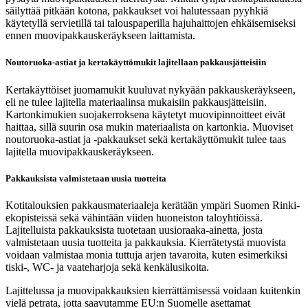
säilyttää pitkään kotona, pakkaukset voi halutessaan pyyhkiä
käytetyllä servietillä tai talouspaperilla hajuhaittojen ehkäisemiseksi
ennen muovipakkauskeräykseen laittamista.
Noutoruoka-astiat ja kertakäyttömukit lajitellaan pakkausjätteisiin
Kertakäyttöiset juomamukit kuuluvat nykyään pakkauskeräykseen,
eli ne tulee lajitella materiaalinsa mukaisiin pakkausjätteisiin.
Kartonkimukien suojakerroksena käytetyt muovipinnoitteet eivät
haittaa, sillä suurin osa mukin materiaalista on kartonkia. Muoviset
noutoruoka-astiat ja -pakkaukset sekä kertakäyttömukit tulee taas
lajitella muovipakkauskeräykseen.
Pakkauksista valmistetaan uusia tuotteita
Kotitalouksien pakkausmateriaaleja kerätään ympäri Suomen Rinki-
ekopisteissä sekä
vähintään viiden huoneiston taloyhtiöissä
.
Lajitelluista pakkauksista tuotetaan uusioraaka-ainetta, josta
valmistetaan uusia tuotteita ja pakkauksia. Kierrätetystä muovista
voidaan valmistaa monia tuttuja arjen tavaroita, kuten esimerkiksi
tiski-, WC- ja vaateharjoja sekä kenkälusikoita.
Lajittelussa ja muovipakkauksien kierrättämisessä voidaan kuitenkin
vielä petrata, jotta saavutamme EU:n Suomelle asettamat