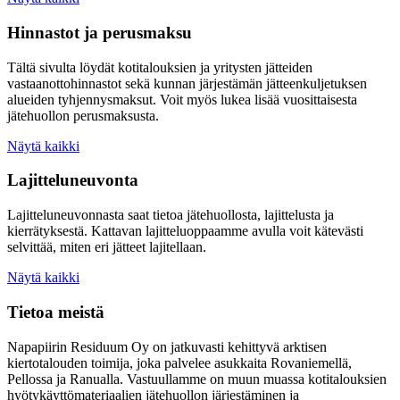
Hinnastot ja perusmaksu
Tältä sivulta löydät kotitalouksien ja yritysten jätteiden
vastaanottohinnastot sekä kunnan järjestämän jätteenkuljetuksen
alueiden tyhjennysmaksut. Voit myös lukea lisää vuosittaisesta
jätehuollon perusmaksusta.
Näytä kaikki
Lajitteluneuvonta
Lajitteluneuvonnasta saat tietoa jätehuollosta, lajittelusta ja
kierrätyksestä. Kattavan lajitteluoppaamme avulla voit kätevästi
selvittää, miten eri jätteet lajitellaan.
Näytä kaikki
Tietoa meistä
Napapiirin Residuum Oy on jatkuvasti kehittyvä arktisen
kiertotalouden toimija, joka palvelee asukkaita Rovaniemellä,
Pellossa ja Ranualla. Vastuullamme on muun muassa kotitalouksien
hyötykäyttömateriaalien jätehuollon järjestäminen ja