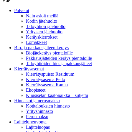
Hae
Palvelut
Näin asioit meillä
Kodin jätehuolto
Taloyhtiön jätehuolto
Yritysten jätehuolto
Keräyskierrokset
Lomakkeet
Bio- ja pakkausjätteen keräys
Biojätekeräys pientaloille
Pakkausjätteiden keräys pientaloille
Taloyhtiöiden bio- ja pakkausjätteet
Kierrätysasemat
Kierrätyspuisto Residuum
Kierrätysasema Pello
Kierrätysasema Ranua
Ekopisteet
Kuusiselän kaatopaikka – suljettu
Hinnastot ja perusmaksu
Kotitalouksien hinnasto
Yrityshinnasto
Perusmaksu
Lajitteluneuvonta
Lajitteluopas