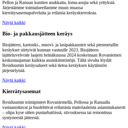
Pellon ja Ranuan kuntien asukkaita, loma-asujia sekä yrityksiä.
Järjestämme toimialueellamme muun muassa
kierrätysasemapalveluita ja erilaisia keräyskierroksia.
Näytä kaikki
Bio- ja pakkausjätteen keräys
Biojätteen, kartonki-, muovi- ja lasipakkausten sekä pienmetallin
keräykset siirtyivät kunnan vastuulle 2023. Biojätteen
lajitteluvelvoite laajeni heinäkuussa 2024 koskemaan Rovaniemen
keskustaajaman kaikkia asuinkiinteistöjä. Tältä sivulta löydät
Residuumin keräysalueet sekä tietoa keräyksen käytännön
järjestelyistä.
Näytä kaikki
Kierrätysasemat
Residuumin toimipisteet Rovaniemellä, Pellossa ja Ranualla
vastaanottavat ja huolehtivat erilaisista materiaaleista asianmukaisesti
– olipa kyse sitten puutarhatöissä, siivouksessa tai remontissa
syntyneestä jätteestä.
Näytä kaikki