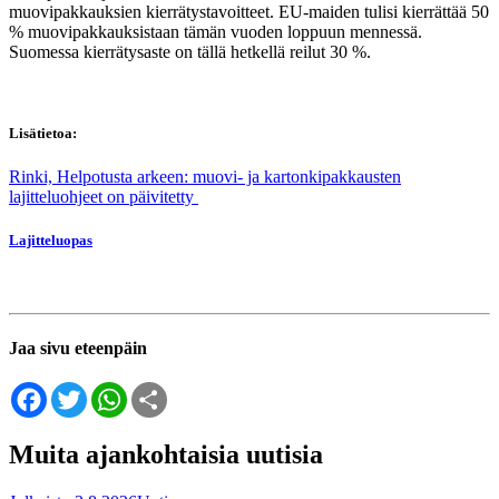
muovipakkauksien kierrätystavoitteet.
EU-maiden tulisi kierrättää 50
% muovipakkauksistaan tämän vuoden loppuun mennessä.
Suomessa kierrätysaste on tällä hetkellä reilut 30 %.
Lisätietoa:
Rinki, Helpotusta arkeen: muovi- ja kartonkipakkausten
lajitteluohjeet on päivitetty
Lajitteluopas
Jaa sivu eteenpäin
Facebook
Twitter
WhatsApp
Share
Muita ajankohtaisia uutisia