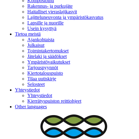
Kompostointi
Rakennus- ja purkujäte
Haitalliset vieraslajikasvit
Lajitteluneuvonta ja ympäristökasvatus
Lapsille ja nuorille
Usein kysyttyä
Tietoa meistä
Ajankohtaista
Julkaisut
Toimintakertomukset
Jätelaki ja säädökset
Ympäristövaikutukset
Tarjouspyynnöt
Kiertotalouspuisto
Tilaa uutiskirje
Selosteet
Yhteystiedot
Yhteystiedot
Kierrätyspuiston reittiohjeet
Other languages