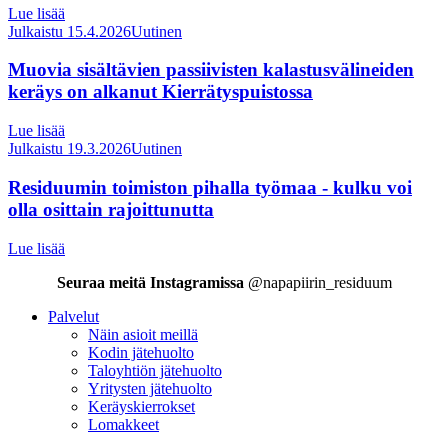
Lue lisää
Julkaistu 15.4.2026
Uutinen
Muovia sisältävien passiivisten kalastusvälineiden
keräys on alkanut Kierrätyspuistossa
Lue lisää
Julkaistu 19.3.2026
Uutinen
Residuumin toimiston pihalla työmaa - kulku voi
olla osittain rajoittunutta
Lue lisää
Seuraa meitä Instagramissa
@napapiirin_residuum
Palvelut
Näin asioit meillä
Kodin jätehuolto
Taloyhtiön jätehuolto
Yritysten jätehuolto
Keräyskierrokset
Lomakkeet