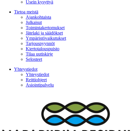
Usein kysyttyä
Tietoa meistä
Ajankohtaista
Julkaisut
Toimintakertomukset
Jätelaki ja säädökset
Ympäristövaikutukset
Tarjouspyynnöt
Kiertotalouspuisto
Tilaa uutiskirje
Selosteet
Yhteystiedot
Yhteystiedot
Reittiohjeet
Asiointipalvelu