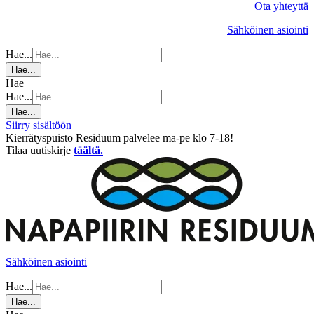
Ota yhteyttä
Sähköinen asiointi
Hae...
Hae...
Hae
Hae...
Hae...
Siirry sisältöön
Kierrätyspuisto Residuum palvelee ma-pe klo 7-18!
Tilaa uutiskirje
täältä.
Sähköinen asiointi
Hae...
Hae...