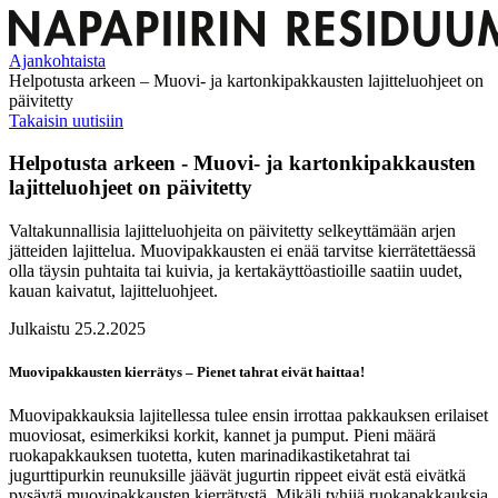
Ajankohtaista
Helpotusta arkeen – Muovi- ja kartonkipakkausten lajitteluohjeet on
päivitetty
Takaisin uutisiin
Helpotusta arkeen - Muovi- ja kartonkipakkausten
lajitteluohjeet on päivitetty
Valtakunnallisia lajitteluohjeita on päivitetty selkeyttämään arjen
jätteiden lajittelua. Muovipakkausten ei enää tarvitse kierrätettäessä
olla täysin puhtaita tai kuivia, ja kertakäyttöastioille saatiin uudet,
kauan kaivatut, lajitteluohjeet.
Julkaistu 25.2.2025
Muovipakkausten kierrätys – Pienet tahrat eivät haittaa!
Muovipakkauksia lajitellessa tulee ensin irrottaa pakkauksen erilaiset
muoviosat, esimerkiksi korkit, kannet ja pumput. Pieni määrä
ruokapakkauksen tuotetta, kuten marinadikastiketahrat tai
jugurttipurkin reunuksille jäävät jugurtin rippeet eivät estä eivätkä
pysäytä muovipakkausten kierrätystä. Mikäli tyhjiä ruokapakkauksia