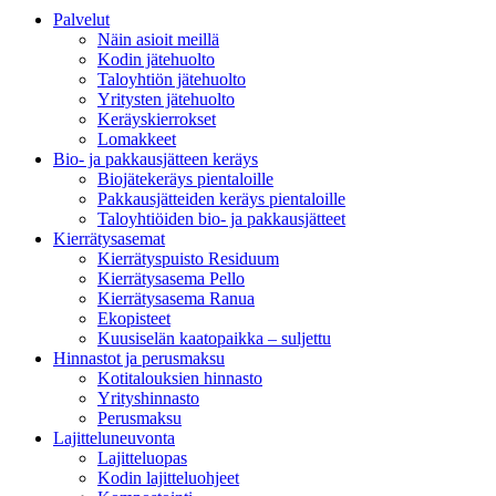
Palvelut
Näin asioit meillä
Kodin jätehuolto
Taloyhtiön jätehuolto
Yritysten jätehuolto
Keräyskierrokset
Lomakkeet
Bio- ja pakkausjätteen keräys
Biojätekeräys pientaloille
Pakkausjätteiden keräys pientaloille
Taloyhtiöiden bio- ja pakkausjätteet
Kierrätysasemat
Kierrätyspuisto Residuum
Kierrätysasema Pello
Kierrätysasema Ranua
Ekopisteet
Kuusiselän kaatopaikka – suljettu
Hinnastot ja perusmaksu
Kotitalouksien hinnasto
Yrityshinnasto
Perusmaksu
Lajitteluneuvonta
Lajitteluopas
Kodin lajitteluohjeet