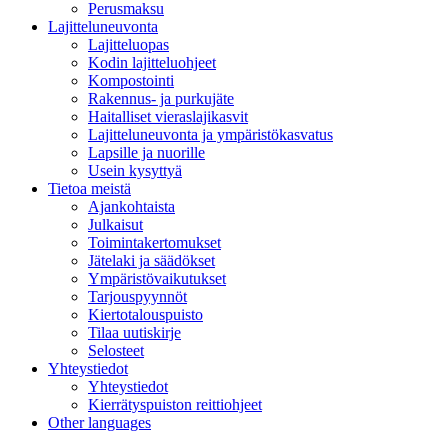
Perusmaksu
Lajitteluneuvonta
Lajitteluopas
Kodin lajitteluohjeet
Kompostointi
Rakennus- ja purkujäte
Haitalliset vieraslajikasvit
Lajitteluneuvonta ja ympäristökasvatus
Lapsille ja nuorille
Usein kysyttyä
Tietoa meistä
Ajankohtaista
Julkaisut
Toimintakertomukset
Jätelaki ja säädökset
Ympäristövaikutukset
Tarjouspyynnöt
Kiertotalouspuisto
Tilaa uutiskirje
Selosteet
Yhteystiedot
Yhteystiedot
Kierrätyspuiston reittiohjeet
Other languages