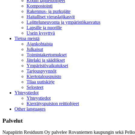
Kodin lajitteluohjeet
Kompostointi
Rakennus- ja purkujäte
Haitalliset vieraslajikasvit
Lajitteluneuvonta ja ympäristökasvatus
Lapsille ja nuorille
Usein kysyttyä
Tietoa meistä
Ajankohtaista
Julkaisut
Toimintakertomukset
Jätelaki ja säädökset
Ympäristövaikutukset
Tarjouspyynnöt
Kiertotalouspuisto
Tilaa uutiskirje
Selosteet
Yhteystiedot
Yhteystiedot
Kierrätyspuiston reittiohjeet
Other languages
Palvelut
Napapiirin Residuum Oy palvelee Rovaniemen kaupungin sekä Pellon ja