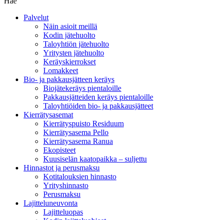
Hae
Palvelut
Näin asioit meillä
Kodin jätehuolto
Taloyhtiön jätehuolto
Yritysten jätehuolto
Keräyskierrokset
Lomakkeet
Bio- ja pakkausjätteen keräys
Biojätekeräys pientaloille
Pakkausjätteiden keräys pientaloille
Taloyhtiöiden bio- ja pakkausjätteet
Kierrätysasemat
Kierrätyspuisto Residuum
Kierrätysasema Pello
Kierrätysasema Ranua
Ekopisteet
Kuusiselän kaatopaikka – suljettu
Hinnastot ja perusmaksu
Kotitalouksien hinnasto
Yrityshinnasto
Perusmaksu
Lajitteluneuvonta
Lajitteluopas