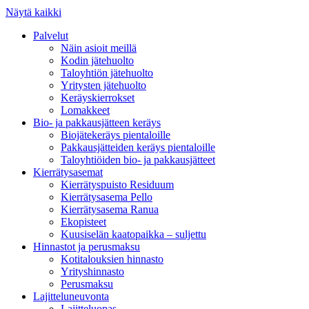
Näytä kaikki
Palvelut
Näin asioit meillä
Kodin jätehuolto
Taloyhtiön jätehuolto
Yritysten jätehuolto
Keräyskierrokset
Lomakkeet
Bio- ja pakkausjätteen keräys
Biojätekeräys pientaloille
Pakkausjätteiden keräys pientaloille
Taloyhtiöiden bio- ja pakkausjätteet
Kierrätysasemat
Kierrätyspuisto Residuum
Kierrätysasema Pello
Kierrätysasema Ranua
Ekopisteet
Kuusiselän kaatopaikka – suljettu
Hinnastot ja perusmaksu
Kotitalouksien hinnasto
Yrityshinnasto
Perusmaksu
Lajitteluneuvonta
Lajitteluopas