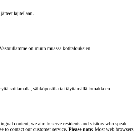
ätteet lajitellaan.
a. Vastuullamme on muun muassa kotitalouksien
ttä soittamalla, sähköpostilla tai täyttämällä lomakkeen.
lingual content, we aim to serve residents and visitors who speak
ee to contact our customer service.
Please note:
Most web browsers