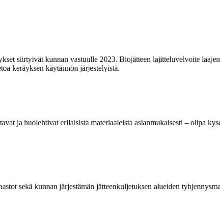
räykset siirtyivät kunnan vastuulle 2023. Biojätteen lajitteluvelvoite 
etoa keräyksen käytännön järjestelyistä.
at ja huolehtivat erilaisista materiaaleista asianmukaisesti – olipa kyse
hinnastot sekä kunnan järjestämän jätteenkuljetuksen alueiden tyhjennysm