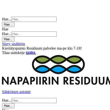
Hae...
Hae...
Hae
Hae...
Hae...
Siirry sisältöön
Kierrätyspuisto Residuum palvelee ma-pe klo 7-18!
Tilaa uutiskirje
täältä.
Sähköinen asiointi
Hae...
Hae...