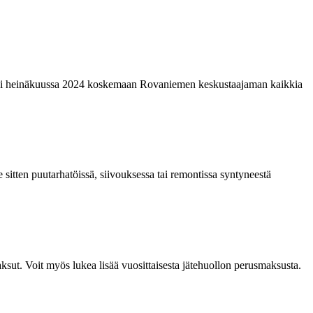
laajeni heinäkuussa 2024 koskemaan Rovaniemen keskustaajaman kaikkia
 sitten puutarhatöissä, siivouksessa tai remontissa syntyneestä
aksut. Voit myös lukea lisää vuosittaisesta jätehuollon perusmaksusta.