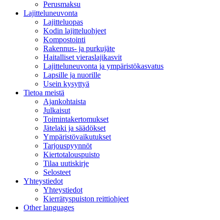
Perusmaksu
Lajitteluneuvonta
Lajitteluopas
Kodin lajitteluohjeet
Kompostointi
Rakennus- ja purkujäte
Haitalliset vieraslajikasvit
Lajitteluneuvonta ja ympäristökasvatus
Lapsille ja nuorille
Usein kysyttyä
Tietoa meistä
Ajankohtaista
Julkaisut
Toimintakertomukset
Jätelaki ja säädökset
Ympäristövaikutukset
Tarjouspyynnöt
Kiertotalouspuisto
Tilaa uutiskirje
Selosteet
Yhteystiedot
Yhteystiedot
Kierrätyspuiston reittiohjeet
Other languages