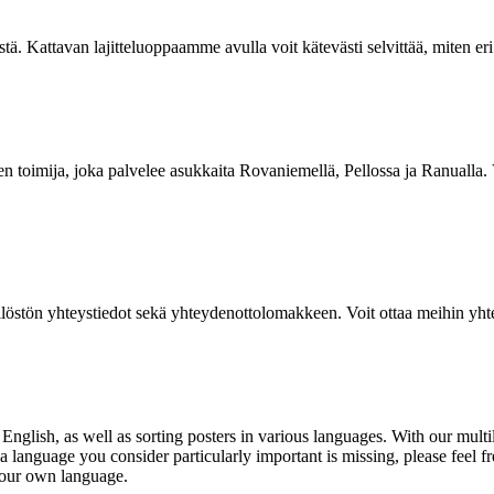
stä. Kattavan lajitteluoppaamme avulla voit kätevästi selvittää, miten eri j
en toimija, joka palvelee asukkaita Rovaniemellä, Pellossa ja Ranuall
löstön yhteystiedot sekä yhteydenottolomakkeen. Voit ottaa meihin yhtey
 English, as well as
sorting posters
in various languages. With our multi
a language you consider particularly important is missing, please feel fr
 your own language.