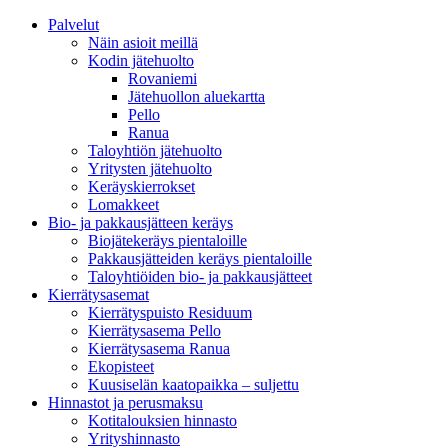
Palvelut
Näin asioit meillä
Kodin jätehuolto
Rovaniemi
Jätehuollon aluekartta
Pello
Ranua
Taloyhtiön jätehuolto
Yritysten jätehuolto
Keräyskierrokset
Lomakkeet
Bio- ja pakkausjätteen keräys
Biojätekeräys pientaloille
Pakkausjätteiden keräys pientaloille
Taloyhtiöiden bio- ja pakkausjätteet
Kierrätysasemat
Kierrätyspuisto Residuum
Kierrätysasema Pello
Kierrätysasema Ranua
Ekopisteet
Kuusiselän kaatopaikka – suljettu
Hinnastot ja perusmaksu
Kotitalouksien hinnasto
Yrityshinnasto