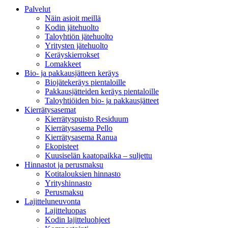
Palvelut
Näin asioit meillä
Kodin jätehuolto
Taloyhtiön jätehuolto
Yritysten jätehuolto
Keräyskierrokset
Lomakkeet
Bio- ja pakkausjätteen keräys
Biojätekeräys pientaloille
Pakkausjätteiden keräys pientaloille
Taloyhtiöiden bio- ja pakkausjätteet
Kierrätysasemat
Kierrätyspuisto Residuum
Kierrätysasema Pello
Kierrätysasema Ranua
Ekopisteet
Kuusiselän kaatopaikka – suljettu
Hinnastot ja perusmaksu
Kotitalouksien hinnasto
Yrityshinnasto
Perusmaksu
Lajitteluneuvonta
Lajitteluopas
Kodin lajitteluohjeet