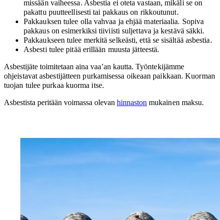
missään vaiheessa. Asbestia ei oteta vastaan, mikäli se on
pakattu
puutteellisesti tai pakkaus on rikkoutunut.
Pakkauksen tulee olla vahvaa ja ehjää materiaalia. Sopiva
pakkaus on esimerkiksi tiiviisti suljettava ja kestävä säkki.
Pakkaukseen tulee merkitä selkeästi, että se sisältää asbestia.
Asbesti tulee pitää erillään muusta jätteestä.
Asbestijäte toimitetaan aina vaa’an kautta.
Työntekijämme
ohjeistavat asbestijätteen purkamisessa oikeaan paikkaan. Kuorman
tuojan tulee purkaa kuorma itse.
Asbestista peritään voimassa olevan
hinnaston
mukainen maksu.