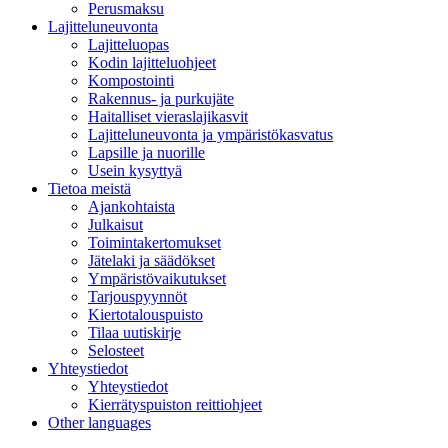
Perusmaksu
Lajitteluneuvonta
Lajitteluopas
Kodin lajitteluohjeet
Kompostointi
Rakennus- ja purkujäte
Haitalliset vieraslajikasvit
Lajitteluneuvonta ja ympäristökasvatus
Lapsille ja nuorille
Usein kysyttyä
Tietoa meistä
Ajankohtaista
Julkaisut
Toimintakertomukset
Jätelaki ja säädökset
Ympäristövaikutukset
Tarjouspyynnöt
Kiertotalouspuisto
Tilaa uutiskirje
Selosteet
Yhteystiedot
Yhteystiedot
Kierrätyspuiston reittiohjeet
Other languages