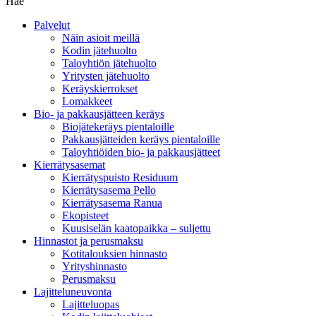
Hae
Palvelut
Näin asioit meillä
Kodin jätehuolto
Taloyhtiön jätehuolto
Yritysten jätehuolto
Keräyskierrokset
Lomakkeet
Bio- ja pakkausjätteen keräys
Biojätekeräys pientaloille
Pakkausjätteiden keräys pientaloille
Taloyhtiöiden bio- ja pakkausjätteet
Kierrätysasemat
Kierrätyspuisto Residuum
Kierrätysasema Pello
Kierrätysasema Ranua
Ekopisteet
Kuusiselän kaatopaikka – suljettu
Hinnastot ja perusmaksu
Kotitalouksien hinnasto
Yrityshinnasto
Perusmaksu
Lajitteluneuvonta
Lajitteluopas