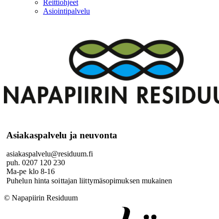
Reittiohjeet
Asiointipalvelu
Asiakaspalvelu ja neuvonta
asiakaspalvelu@residuum.fi
puh. 0207 120 230
Ma-pe klo 8-16
Puhelun hinta soittajan liittymäsopimuksen mukainen
© Napapiirin Residuum
Digi- ja mainostoimisto Höyry Rovaniemi ja Oulu