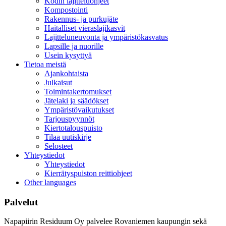
Kodin lajitteluohjeet
Kompostointi
Rakennus- ja purkujäte
Haitalliset vieraslajikasvit
Lajitteluneuvonta ja ympäristökasvatus
Lapsille ja nuorille
Usein kysyttyä
Tietoa meistä
Ajankohtaista
Julkaisut
Toimintakertomukset
Jätelaki ja säädökset
Ympäristövaikutukset
Tarjouspyynnöt
Kiertotalouspuisto
Tilaa uutiskirje
Selosteet
Yhteystiedot
Yhteystiedot
Kierrätyspuiston reittiohjeet
Other languages
Palvelut
Napapiirin Residuum Oy palvelee Rovaniemen kaupungin sekä