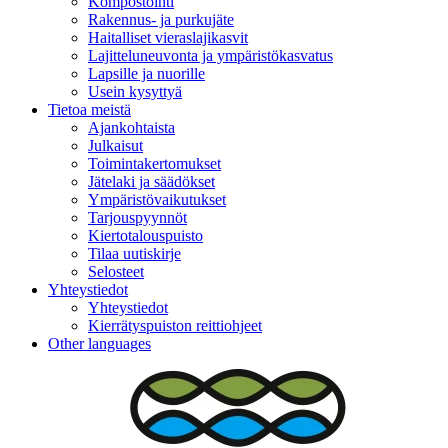
Kompostointi
Rakennus- ja purkujäte
Haitalliset vieraslajikasvit
Lajitteluneuvonta ja ympäristökasvatus
Lapsille ja nuorille
Usein kysyttyä
Tietoa meistä
Ajankohtaista
Julkaisut
Toimintakertomukset
Jätelaki ja säädökset
Ympäristövaikutukset
Tarjouspyynnöt
Kiertotalouspuisto
Tilaa uutiskirje
Selosteet
Yhteystiedot
Yhteystiedot
Kierrätyspuiston reittiohjeet
Other languages