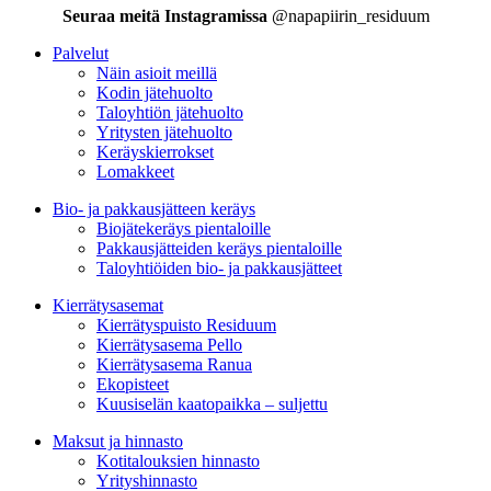
Seuraa meitä Instagramissa
@napapiirin_residuum
Palvelut
Näin asioit meillä
Kodin jätehuolto
Taloyhtiön jätehuolto
Yritysten jätehuolto
Keräyskierrokset
Lomakkeet
Bio- ja pakkausjätteen keräys
Biojätekeräys pientaloille
Pakkausjätteiden keräys pientaloille
Taloyhtiöiden bio- ja pakkausjätteet
Kierrätysasemat
Kierrätyspuisto Residuum
Kierrätysasema Pello
Kierrätysasema Ranua
Ekopisteet
Kuusiselän kaatopaikka – suljettu
Maksut ja hinnasto
Kotitalouksien hinnasto
Yrityshinnasto