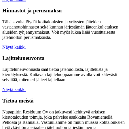
Hinnastot ja perusmaksu
Tältä sivulta löydät kotitalouksien ja yritysten jätteiden
vastaanottohinnastot sekä kunnan järjestämän jätteenkuljetuksen
alueiden tyhjennysmaksut. Voit myös lukea lisää vuosittaisesta
jätehuollon perusmaksusta.
Näytä kaikki
Lajitteluneuvonta
Lajitteluneuvonnasta saat tietoa jätehuollosta, lajittelusta ja
kierrätyksestä. Kattavan lajitteluoppaamme avulla voit kätevästi
selvittää, miten eri jätteet lajitellaan.
Näytä kaikki
Tietoa meistä
Napapiirin Residuum Oy on jatkuvasti kehittyvä arktisen
kiertotalouden toimija, joka palvelee asukkaita Rovaniemellä,
Pellossa ja Ranualla. Vastuullamme on muun muassa kotitalouksien
hyötykäyttömateriaalien jätehuollon järjestäminen ja