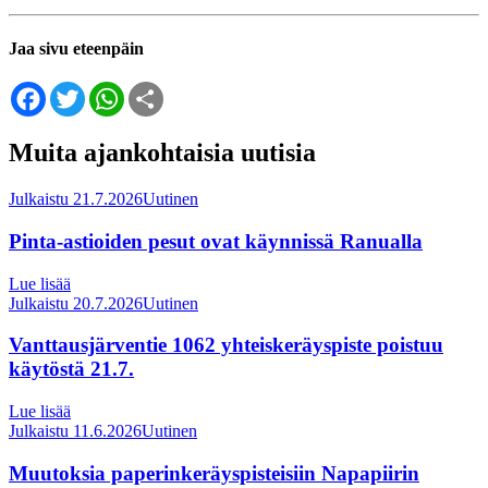
Jaa sivu eteenpäin
Facebook
Twitter
WhatsApp
Share
Muita ajankohtaisia uutisia
Julkaistu 21.7.2026
Uutinen
Pinta-astioiden pesut ovat käynnissä Ranualla
Lue lisää
Julkaistu 20.7.2026
Uutinen
Vanttausjärventie 1062 yhteiskeräyspiste poistuu
käytöstä 21.7.
Lue lisää
Julkaistu 11.6.2026
Uutinen
Muutoksia paperinkeräyspisteisiin Napapiirin