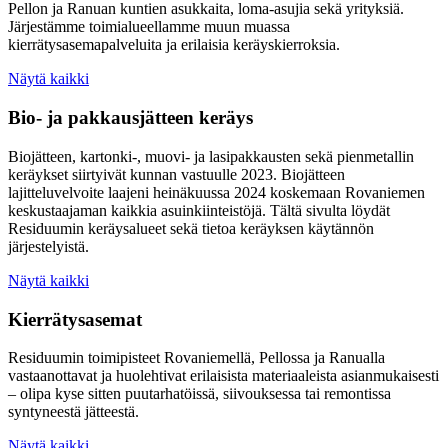
Pellon ja Ranuan kuntien asukkaita, loma-asujia sekä yrityksiä.
Järjestämme toimialueellamme muun muassa
kierrätysasemapalveluita ja erilaisia keräyskierroksia.
Näytä kaikki
Bio- ja pakkausjätteen keräys
Biojätteen, kartonki-, muovi- ja lasipakkausten sekä pienmetallin
keräykset siirtyivät kunnan vastuulle 2023. Biojätteen
lajitteluvelvoite laajeni heinäkuussa 2024 koskemaan Rovaniemen
keskustaajaman kaikkia asuinkiinteistöjä. Tältä sivulta löydät
Residuumin keräysalueet sekä tietoa keräyksen käytännön
järjestelyistä.
Näytä kaikki
Kierrätysasemat
Residuumin toimipisteet Rovaniemellä, Pellossa ja Ranualla
vastaanottavat ja huolehtivat erilaisista materiaaleista asianmukaisesti
– olipa kyse sitten puutarhatöissä, siivouksessa tai remontissa
syntyneestä jätteestä.
Näytä kaikki