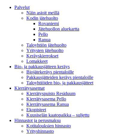
Palvelut
Näin asioit meillä
Kodin jätehuolto
Rovaniemi
Jätehuollon aluekartta
Pello
Ranua
Taloyhtiön jätehuolto
Yritysten jätehuolto
Keräyskierrokset
Lomakkeet
Bio- ja pakkausjätteen keräys
Biojätekeräys pientaloille
Pakkausjätteiden keräys pientaloille
Taloyhtiöiden bio- ja pakkausjätteet
Kierrätysasemat
Kierrätyspuisto Residuum
Kierrätysasema Pello
Kierrätysasema Ranua
Ekopisteet
Kuusiselän kaatopaikka – suljettu
Hinnastot ja perusmaksu
Kotitalouksien hinnasto
Yrityshinnasto