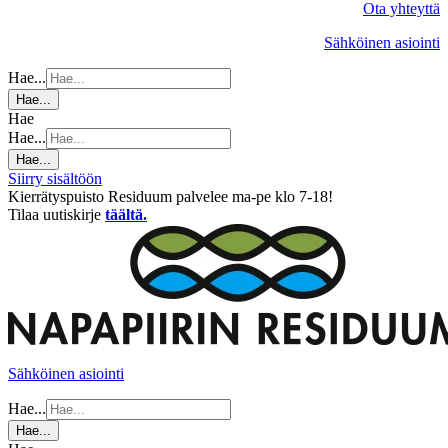
Ota yhteyttä
Sähköinen asiointi
Hae...
Hae...
Hae
Hae...
Hae...
Siirry sisältöön
Kierrätyspuisto Residuum palvelee ma-pe klo 7-18!
Tilaa uutiskirje
täältä.
Sähköinen asiointi
Hae...
Hae...