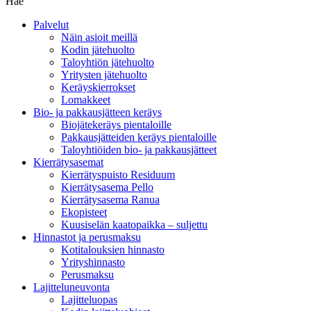
Hae
Palvelut
Näin asioit meillä
Kodin jätehuolto
Taloyhtiön jätehuolto
Yritysten jätehuolto
Keräyskierrokset
Lomakkeet
Bio- ja pakkausjätteen keräys
Biojätekeräys pientaloille
Pakkausjätteiden keräys pientaloille
Taloyhtiöiden bio- ja pakkausjätteet
Kierrätysasemat
Kierrätyspuisto Residuum
Kierrätysasema Pello
Kierrätysasema Ranua
Ekopisteet
Kuusiselän kaatopaikka – suljettu
Hinnastot ja perusmaksu
Kotitalouksien hinnasto
Yrityshinnasto
Perusmaksu
Lajitteluneuvonta
Lajitteluopas