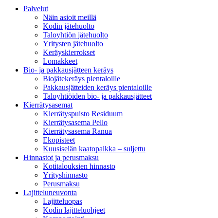
Palvelut
Näin asioit meillä
Kodin jätehuolto
Taloyhtiön jätehuolto
Yritysten jätehuolto
Keräyskierrokset
Lomakkeet
Bio- ja pakkausjätteen keräys
Biojätekeräys pientaloille
Pakkausjätteiden keräys pientaloille
Taloyhtiöiden bio- ja pakkausjätteet
Kierrätysasemat
Kierrätyspuisto Residuum
Kierrätysasema Pello
Kierrätysasema Ranua
Ekopisteet
Kuusiselän kaatopaikka – suljettu
Hinnastot ja perusmaksu
Kotitalouksien hinnasto
Yrityshinnasto
Perusmaksu
Lajitteluneuvonta
Lajitteluopas
Kodin lajitteluohjeet