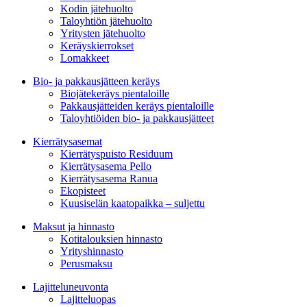
Kodin jätehuolto
Taloyhtiön jätehuolto
Yritysten jätehuolto
Keräyskierrokset
Lomakkeet
Bio- ja pakkausjätteen keräys
Biojätekeräys pientaloille
Pakkausjätteiden keräys pientaloille
Taloyhtiöiden bio- ja pakkausjätteet
Kierrätysasemat
Kierrätyspuisto Residuum
Kierrätysasema Pello
Kierrätysasema Ranua
Ekopisteet
Kuusiselän kaatopaikka – suljettu
Maksut ja hinnasto
Kotitalouksien hinnasto
Yrityshinnasto
Perusmaksu
Lajitteluneuvonta
Lajitteluopas