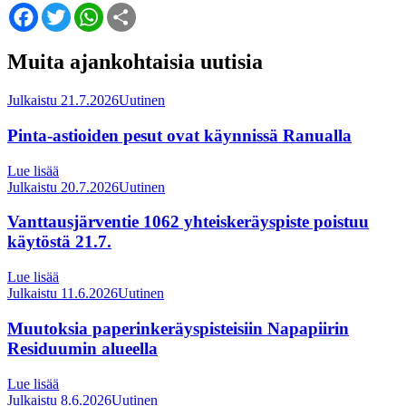
Facebook
Twitter
WhatsApp
Share
Muita ajankohtaisia uutisia
Julkaistu 21.7.2026
Uutinen
Pinta-astioiden pesut ovat käynnissä Ranualla
Lue lisää
Julkaistu 20.7.2026
Uutinen
Vanttausjärventie 1062 yhteiskeräyspiste poistuu
käytöstä 21.7.
Lue lisää
Julkaistu 11.6.2026
Uutinen
Muutoksia paperinkeräyspisteisiin Napapiirin
Residuumin alueella
Lue lisää
Julkaistu 8.6.2026
Uutinen