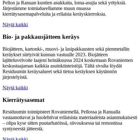
Pellon ja Ranuan kuntien asukkaita, loma-asujia sekä yrityksiä.
Järjestämme toimialueellamme muun muassa
kierrätysasemapalveluita ja erilaisia keräyskierroksia.
Näytä kaikki
Bio- ja pakkausjätteen keräys
Biojätteen, kartonki-, muovi- ja lasipakkausten sekä pienmetallin
keräykset siirtyivät kunnan vastuulle 2023. Biojätteen
lajitteluvelvoite laajeni heinäkuussa 2024 koskemaan Rovaniemen
keskustaajaman kaikkia asuinkiinteistöjä. Tältä sivulta löydät
Residuumin keräysalueet sekä tietoa keräyksen käytännön
järjestelyistä.
Näytä kaikki
Kierrätysasemat
Residuumin toimipisteet Rovaniemellä, Pellossa ja Ranualla
vastaanottavat ja huolehtivat erilaisista materiaaleista asianmukaisesti
– olipa kyse sitten puutarhatöissä, siivouksessa tai remontissa
syntyneestä jätteestä.
Näytä kaikki