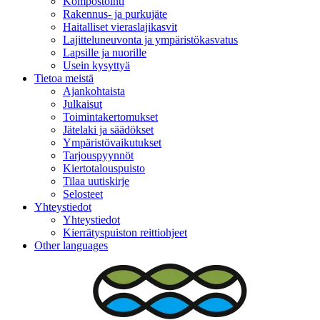
Kompostointi
Rakennus- ja purkujäte
Haitalliset vieraslajikasvit
Lajitteluneuvonta ja ympäristökasvatus
Lapsille ja nuorille
Usein kysyttyä
Tietoa meistä
Ajankohtaista
Julkaisut
Toimintakertomukset
Jätelaki ja säädökset
Ympäristövaikutukset
Tarjouspyynnöt
Kiertotalouspuisto
Tilaa uutiskirje
Selosteet
Yhteystiedot
Yhteystiedot
Kierrätyspuiston reittiohjeet
Other languages