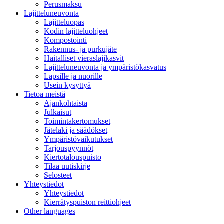
Perusmaksu
Lajitteluneuvonta
Lajitteluopas
Kodin lajitteluohjeet
Kompostointi
Rakennus- ja purkujäte
Haitalliset vieraslajikasvit
Lajitteluneuvonta ja ympäristökasvatus
Lapsille ja nuorille
Usein kysyttyä
Tietoa meistä
Ajankohtaista
Julkaisut
Toimintakertomukset
Jätelaki ja säädökset
Ympäristövaikutukset
Tarjouspyynnöt
Kiertotalouspuisto
Tilaa uutiskirje
Selosteet
Yhteystiedot
Yhteystiedot
Kierrätyspuiston reittiohjeet
Other languages