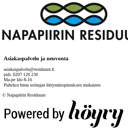
Asiakaspalvelu ja neuvonta
asiakaspalvelu@residuum.fi
puh. 0207 120 230
Ma-pe klo 8-16
Puhelun hinta soittajan liittymäsopimuksen mukainen
© Napapiirin Residuum
Digi- ja mainostoimisto Höyry Rovaniemi ja Oulu