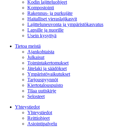
Kodin lajitteluohjeet
Kompostointi
Rakennus- ja purkujäte
Haitalliset vieraslajikasvit
Lajitteluneuvonta ja ympäristökasvatus
Lapsille ja nuorille
Usein kysyttyä
Tietoa meistä
Ajankohtaista
Julkaisut
Toimintakertomukset
Jätelaki ja säädökset
Ympäristövaikutukset
Tarjouspyynnöt
Kiertotalouspuisto
Tilaa uutiskirje
Selosteet
Yhteystiedot
Yhteystiedot
Reittiohjeet
Asiointipalvelu