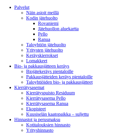
Palvelut
Näin asioit meillä
Kodin jätehuolto
Rovaniemi
Jätehuollon aluekartta
Pello
Ranua
Taloyhtiön jätehuolto
Yritysten jätehuolto
Keräyskierrokset
Lomakkeet
Bio- ja pakkausjätteen keräys
Biojätekeräys pientaloille
Pakkausjätteiden keräys pientaloille
Taloyhtiöiden bio- ja pakkausjätteet
Kierrätysasemat
Kierrätyspuisto Residuum
Kierrätysasema Pello
Kierrätysasema Ranua
Ekopisteet
Kuusiselän kaatopaikka – suljettu
Hinnastot ja perusmaksu
Kotitalouksien hinnasto
Yrityshinnasto