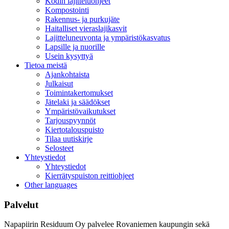
Kodin lajitteluohjeet
Kompostointi
Rakennus- ja purkujäte
Haitalliset vieraslajikasvit
Lajitteluneuvonta ja ympäristökasvatus
Lapsille ja nuorille
Usein kysyttyä
Tietoa meistä
Ajankohtaista
Julkaisut
Toimintakertomukset
Jätelaki ja säädökset
Ympäristövaikutukset
Tarjouspyynnöt
Kiertotalouspuisto
Tilaa uutiskirje
Selosteet
Yhteystiedot
Yhteystiedot
Kierrätyspuiston reittiohjeet
Other languages
Palvelut
Napapiirin Residuum Oy palvelee Rovaniemen kaupungin sekä