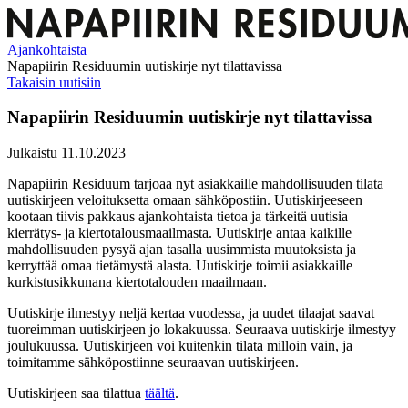
Ajankohtaista
Napapiirin Residuumin uutiskirje nyt tilattavissa
Takaisin uutisiin
Napapiirin Residuumin uutiskirje nyt tilattavissa
Julkaistu 11.10.2023
Napapiirin Residuum tarjoaa nyt asiakkaille mahdollisuuden tilata
uutiskirjeen veloituksetta omaan sähköpostiin. Uutiskirjeeseen
kootaan tiivis pakkaus ajankohtaista tietoa ja tärkeitä uutisia
kierrätys- ja kiertotalousmaailmasta. Uutiskirje antaa kaikille
mahdollisuuden pysyä ajan tasalla uusimmista muutoksista ja
kerryttää omaa tietämystä alasta. Uutiskirje toimii asiakkaille
kurkistusikkunana kiertotalouden maailmaan.
Uutiskirje ilmestyy neljä kertaa vuodessa, ja uudet tilaajat saavat
tuoreimman uutiskirjeen jo lokakuussa. Seuraava uutiskirje ilmestyy
joulukuussa. Uutiskirjeen voi kuitenkin tilata milloin vain, ja
toimitamme sähköpostiinne seuraavan uutiskirjeen.
Uutiskirjeen saa tilattua
täältä
.