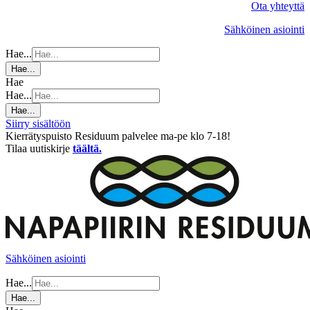
Ota yhteyttä
Sähköinen asiointi
Hae...
Hae...
Hae
Hae...
Hae...
Siirry sisältöön
Kierrätyspuisto Residuum palvelee ma-pe klo 7-18!
Tilaa uutiskirje
täältä.
Sähköinen asiointi
Hae...
Hae...